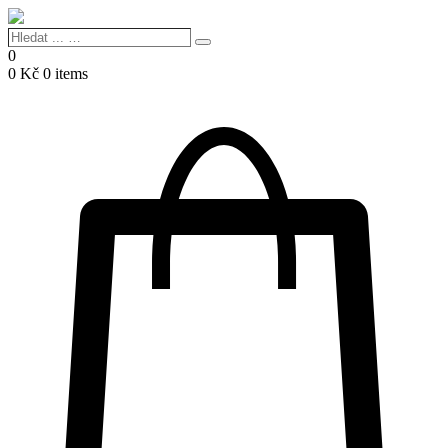
Hledat
Search
...
0
…
0
Kč
0 items