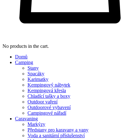
No products in the cart.
Domů
Camping
Stany
Spacáky
Karimatky
Kempingový nábytek
Kempingová křesla
Chladící tašky a boxy
Outdoor vaření
Outdoorové vybavení
Campingové nářadí
Caravaning
Markýzy
Předstany pro karavany a vany
Voda a sanitární příslušenství