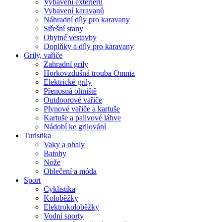
Vybavení exteriéru
Vybavení karavanů
Náhradní díly pro karavany
Střešní stany
Obytné vestavby
Doplňky a díly pro karavany
Grily, vařiče
Zahradní grily
Horkovzdušná trouba Omnia
Elektrické grily
Přenosná ohniště
Outdoorové vařiče
Plynové vařiče a kartuše
Kartuše a palivové láhve
Nádobí ke grilování
Turistika
Vaky a obaly
Batohy
Nože
Oblečení a móda
Sport
Cyklistika
Koloběžky
Elektrokoloběžky
Vodní sporty