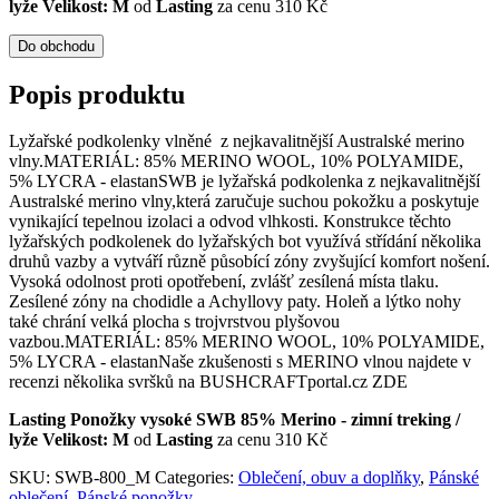
lyže Velikost: M
od
Lasting
za cenu 310 Kč
Do obchodu
Popis produktu
Lyžařské podkolenky vlněné z nejkavalitnější Australské merino
vlny.MATERIÁL: 85% MERINO WOOL, 10% POLYAMIDE,
5% LYCRA - elastanSWB je lyžařská podkolenka z nejkavalitnější
Australské merino vlny,která zaručuje suchou pokožku a poskytuje
vynikající tepelnou izolaci a odvod vlhkosti. Konstrukce těchto
lyžařských podkolenek do lyžařských bot využívá střídání několika
druhů vazby a vytváří různě působící zóny zvyšující komfort nošení.
Vysoká odolnost proti opotřebení, zvlášť zesílená místa tlaku.
Zesílené zóny na chodidle a Achyllovy paty. Holeň a lýtko nohy
také chrání velká plocha s trojvrstvou plyšovou
vazbou.MATERIÁL: 85% MERINO WOOL, 10% POLYAMIDE,
5% LYCRA - elastanNaše zkušenosti s MERINO vlnou najdete v
recenzi několika svršků na BUSHCRAFTportal.cz ZDE
Lasting Ponožky vysoké SWB 85% Merino - zimní treking /
lyže Velikost: M
od
Lasting
za cenu 310 Kč
SKU:
SWB-800_M
Categories:
Oblečení, obuv a doplňky
,
Pánské
oblečení
,
Pánské ponožky