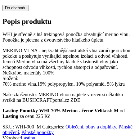
Do obchodu
Popis produktu
WHI je středně silná trekingová ponožka obsahující merino vlnu.
Ponožka je pletena z dvouvrstvého hladkého úpletu.
MERINO VLNA - nejkvalitnější australská vlna zaručuje suchou
pokoku a poskytuje vynikající tepelnou izolaci a odvod vlhkosti.
Jemná Merino vlna má všechny kladné vlastnosti vlny jako
schopnost odvodu vlhkosti, rychlou absorpci a odpařování.
Neškrábe. materiály 100%
Složení:
70% merino vlna,15% polypropylen, 10% polyamid, 5% lykra
Naše zkušenosti s MERINO vlnou najdete v recenzi několika
svršků na BUSHCRAFTportal.cz ZDE
Lasting Ponožky WHI 70% Merino - černé Velikost: M
od
Lasting
za cenu 225 Kč
SKU:
WHI-900_M
Categories:
Oblečení, obuv a doplňky
,
Pánské
oblečení
,
Pánské ponožky
Výrobce:
Lasting