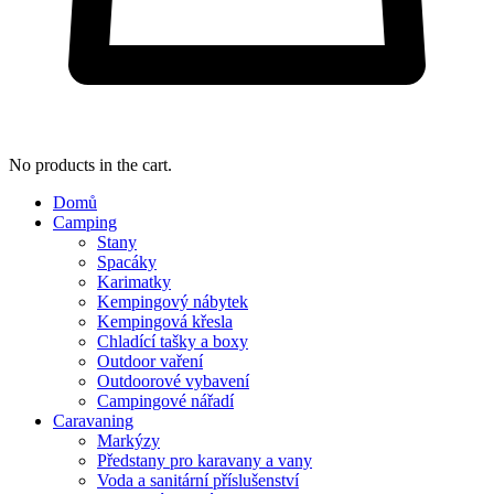
No products in the cart.
Domů
Camping
Stany
Spacáky
Karimatky
Kempingový nábytek
Kempingová křesla
Chladící tašky a boxy
Outdoor vaření
Outdoorové vybavení
Campingové nářadí
Caravaning
Markýzy
Předstany pro karavany a vany
Voda a sanitární příslušenství