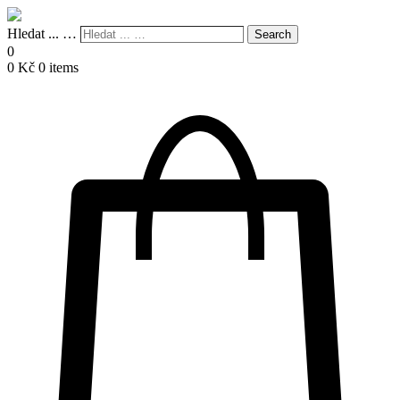
Hledat ... …
Search
0
0
Kč
0 items