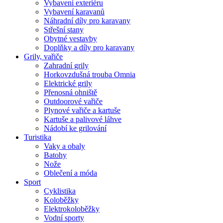
Vybavení exteriéru
Vybavení karavanů
Náhradní díly pro karavany
Střešní stany
Obytné vestavby
Doplňky a díly pro karavany
Grily, vařiče
Zahradní grily
Horkovzdušná trouba Omnia
Elektrické grily
Přenosná ohniště
Outdoorové vařiče
Plynové vařiče a kartuše
Kartuše a palivové láhve
Nádobí ke grilování
Turistika
Vaky a obaly
Batohy
Nože
Oblečení a móda
Sport
Cyklistika
Koloběžky
Elektrokoloběžky
Vodní sporty