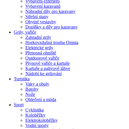
Vybavení exteriéru
Vybavení karavanů
Náhradní díly pro karavany
Střešní stany
Obytné vestavby
Doplňky a díly pro karavany
Grily, vařiče
Zahradní grily
Horkovzdušná trouba Omnia
Elektrické grily
Přenosná ohniště
Outdoorové vařiče
Plynové vařiče a kartuše
Kartuše a palivové láhve
Nádobí ke grilování
Turistika
Vaky a obaly
Batohy
Nože
Oblečení a móda
Sport
Cyklistika
Koloběžky
Elektrokoloběžky
Vodní sporty