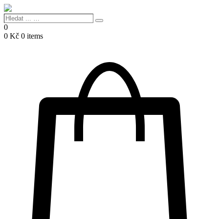
Hledat
Search
...
0
…
0
Kč
0 items