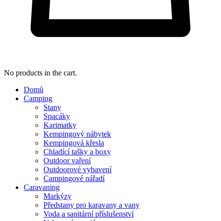
No products in the cart.
Domů
Camping
Stany
Spacáky
Karimatky
Kempingový nábytek
Kempingová křesla
Chladící tašky a boxy
Outdoor vaření
Outdoorové vybavení
Campingové nářadí
Caravaning
Markýzy
Předstany pro karavany a vany
Voda a sanitární příslušenství