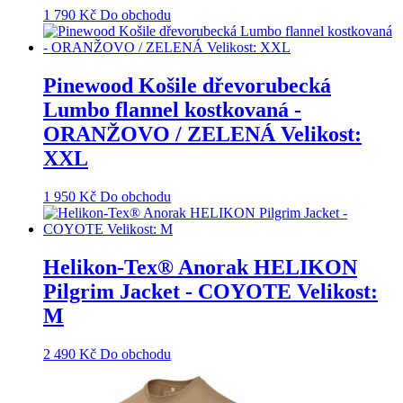
1 790
Kč
Do obchodu
Pinewood Košile dřevorubecká
Lumbo flannel kostkovaná -
ORANŽOVO / ZELENÁ Velikost:
XXL
1 950
Kč
Do obchodu
Helikon-Tex® Anorak HELIKON
Pilgrim Jacket - COYOTE Velikost:
M
2 490
Kč
Do obchodu