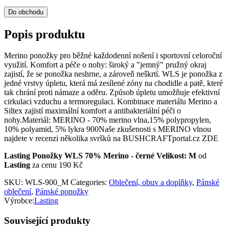
Do obchodu
Popis produktu
Merino ponožky pro běžné každodenní nošení i sportovní celoroční
využití. Komfort a péče o nohy: široký a "jemný" pružný okraj
zajistí, že se ponožka neshrne, a zároveň neškrtí. WLS je ponožka z
jedné vrstvy úpletu, která má zesílené zóny na chodidle a patě, které
tak chrání proti námaze a oděru. Způsob úpletu umožňuje efektivní
cirkulaci vzduchu a termoregulaci. Kombinace materiálu Merino a
Siltex zajistí maximální komfort a antibakteriální péči o
nohy.Materiál: MERINO - 70% merino vlna,15% polypropylen,
10% polyamid, 5% lykra 900Naše zkušenosti s MERINO vlnou
najdete v recenzi několika svršků na BUSHCRAFTportal.cz ZDE
Lasting Ponožky WLS 70% Merino - černé Velikost: M
od
Lasting
za cenu 190 Kč
SKU:
WLS-900_M
Categories:
Oblečení, obuv a doplňky
,
Pánské
oblečení
,
Pánské ponožky
Výrobce:
Lasting
Související produkty