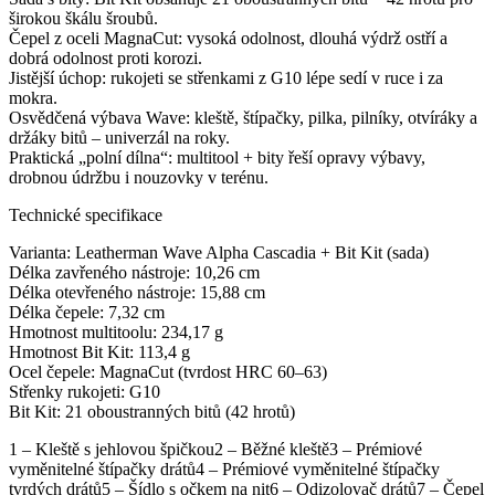
širokou škálu šroubů.
Čepel z oceli MagnaCut: vysoká odolnost, dlouhá výdrž ostří a
dobrá odolnost proti korozi.
Jistější úchop: rukojeti se střenkami z G10 lépe sedí v ruce i za
mokra.
Osvědčená výbava Wave: kleště, štípačky, pilka, pilníky, otvíráky a
držáky bitů – univerzál na roky.
Praktická „polní dílna“: multitool + bity řeší opravy výbavy,
drobnou údržbu i nouzovky v terénu.
Technické specifikace
Varianta: Leatherman Wave Alpha Cascadia + Bit Kit (sada)
Délka zavřeného nástroje: 10,26 cm
Délka otevřeného nástroje: 15,88 cm
Délka čepele: 7,32 cm
Hmotnost multitoolu: 234,17 g
Hmotnost Bit Kit: 113,4 g
Ocel čepele: MagnaCut (tvrdost HRC 60–63)
Střenky rukojeti: G10
Bit Kit: 21 oboustranných bitů (42 hrotů)
1 – Kleště s jehlovou špičkou2 – Běžné kleště3 – Prémiové
vyměnitelné štípačky drátů4 – Prémiové vyměnitelné štípačky
tvrdých drátů5 – Šídlo s očkem na nit6 – Odizolovač drátů7 – Čepel