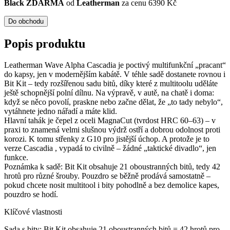
Black ZDARMA
od
Leatherman
za cenu 6390 Kč
Do obchodu
Popis produktu
Leatherman Wave Alpha Cascadia je poctivý multifunkční „pracant“
do kapsy, jen v modernějším kabátě. V téhle sadě dostanete rovnou i
Bit Kit – tedy rozšířenou sadu bitů, díky které z multitoolu uděláte
ještě schopnější polní dílnu. Na výpravě, v autě, na chatě i doma:
když se něco povolí, praskne nebo začne dělat, že „to tady nebylo“,
vytáhnete jedno nářadí a máte klid.
Hlavní tahák je čepel z oceli MagnaCut (tvrdost HRC 60–63) – v
praxi to znamená velmi slušnou výdrž ostří a dobrou odolnost proti
korozi. K tomu střenky z G10 pro jistější úchop. A protože je to
verze Cascadia , vypadá to civilně – žádné „taktické divadlo“, jen
funkce.
Poznámka k sadě: Bit Kit obsahuje 21 oboustranných bitů, tedy 42
hrotů pro různé šrouby. Pouzdro se běžně prodává samostatně –
pokud chcete nosit multitool i bity pohodlně a bez demolice kapes,
pouzdro se hodí.
Klíčové vlastnosti
Sada s bity: Bit Kit obsahuje 21 oboustranných bitů = 42 hrotů pro