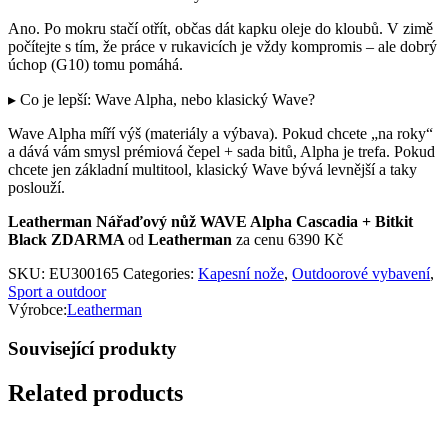
Ano. Po mokru stačí otřít, občas dát kapku oleje do kloubů. V zimě
počítejte s tím, že práce v rukavicích je vždy kompromis – ale dobrý
úchop (G10) tomu pomáhá.
▸ Co je lepší: Wave Alpha, nebo klasický Wave?
Wave Alpha míří výš (materiály a výbava). Pokud chcete „na roky“
a dává vám smysl prémiová čepel + sada bitů, Alpha je trefa. Pokud
chcete jen základní multitool, klasický Wave bývá levnější a taky
poslouží.
Leatherman Nářaďový nůž WAVE Alpha Cascadia + Bitkit
Black ZDARMA
od
Leatherman
za cenu 6390 Kč
SKU:
EU300165
Categories:
Kapesní nože
,
Outdoorové vybavení
,
Sport a outdoor
Výrobce:
Leatherman
Související produkty
Related products