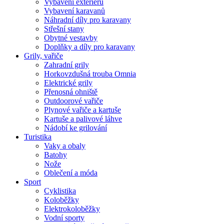
Vybavení exteriéru
Vybavení karavanů
Náhradní díly pro karavany
Střešní stany
Obytné vestavby
Doplňky a díly pro karavany
Grily, vařiče
Zahradní grily
Horkovzdušná trouba Omnia
Elektrické grily
Přenosná ohniště
Outdoorové vařiče
Plynové vařiče a kartuše
Kartuše a palivové láhve
Nádobí ke grilování
Turistika
Vaky a obaly
Batohy
Nože
Oblečení a móda
Sport
Cyklistika
Koloběžky
Elektrokoloběžky
Vodní sporty