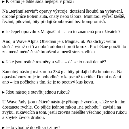
▸ K čemu je tahle sada nejlepší v praxi?
Na „terénní servis“: opravy výstroje, dotažení šroubů na vybavení,
drobné práce kolem auta, chaty nebo tábora. Multitool vyřeší kleště,
řezání, pilování; bity přidají šroubování bez kompromisů.
▸ Je čepel opravdu z MagnaCut – a co to znamená pro uživatele?
Ano, u Wave Alpha Obsidian je z MagnaCut. Prakticky: velmi
slušná výdrž ostří a dobrá odolnost proti korozi. Pro běžné použití to
znamená méně časté broušení a menší stres z vlhka.
▸ Jaké jsou reálné rozměry a váha – dá se to nosit denně?
Samotný nástroj má zhruba 234 g a bity přidají další hmotnost. Na
opasku/pouzdru je to pohodlné, v kapse už to cítíte. Denní nošení
ano – jen počítejte s tím, že je to poctivý kus kovu.
▸ Jdou nástroje otevřít jednou rukou?
U Wave řady jsou některé nástroje přístupné zvenku, takže se k nim
dostanete rychle. Co půjde jednou rukou „na pohodu“, závisí i na
zvyku, rukavicích a tom, jestli zrovna neřešíte všechno jednou rukou
a zbytek života druhou.
▸ Je to vhodné do vlhka / zimy?