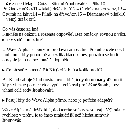
nože z oceli MagnaCut8 – Střední šroubovák9 – Pilka10 –
Pružinové nůžky11 – Malý držák bitů12 – Otvírák na konzervy13 –
Otvírák na lahve14 – Pilník na dřevo/kov15 – Diamantový pilník16
– Velký držák bitů
Co vás často zajímá
Klikněte na otázku a rozbalte odpověď. Bez omáčky, rovnou k věci.
▸ Je v sadě i pouzdro?
U Wave Alpha se pouzdro prodává samostatně. Pokud chcete nosit
multitool i bity pohodlně a bez likvidace kapes, pouzdro se hodí – a
obvykle je to nejrozumnější doplněk.
▸ Co přesně znamená Bit Kit (kolik bitů a kolik hrotů)?
Bit Kit obsahuje 21 oboustranných bitů, tedy dohromady 42 hrotů.
V praxi máte po ruce více typů a velikostí pro běžné šrouby, bez
tahání celé sady šroubováků.
▸ Pasují bity do Wave Alpha přímo, nebo je potřeba adaptér?
Wave Alpha má držák bitů, do kterého se bity zasouvají. Výhoda je
rychlost: v terénu je to často praktičtější než hledat správný
šroubovák.