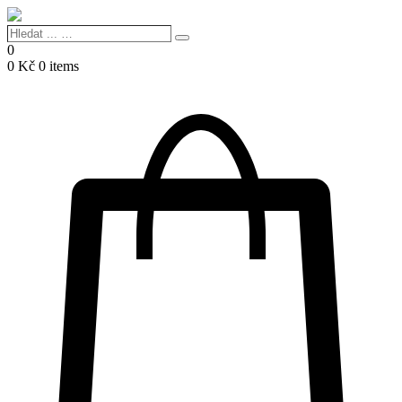
Hledat
Search
...
0
…
0
Kč
0 items