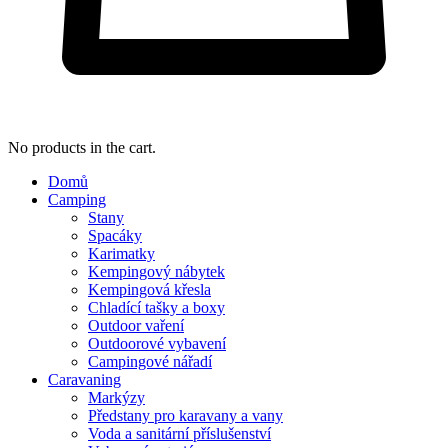
No products in the cart.
Domů
Camping
Stany
Spacáky
Karimatky
Kempingový nábytek
Kempingová křesla
Chladící tašky a boxy
Outdoor vaření
Outdoorové vybavení
Campingové nářadí
Caravaning
Markýzy
Předstany pro karavany a vany
Voda a sanitární příslušenství