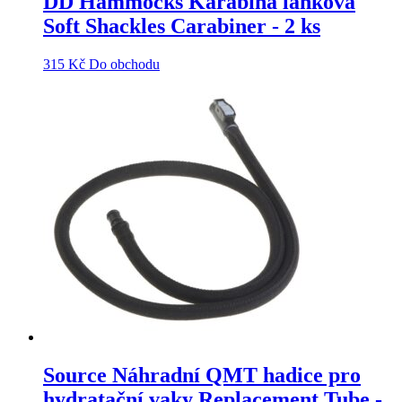
DD Hammocks Karabina lanková
Soft Shackles Carabiner - 2 ks
315
Kč
Do obchodu
Source Náhradní QMT hadice pro
hydratační vaky Replacement Tube -