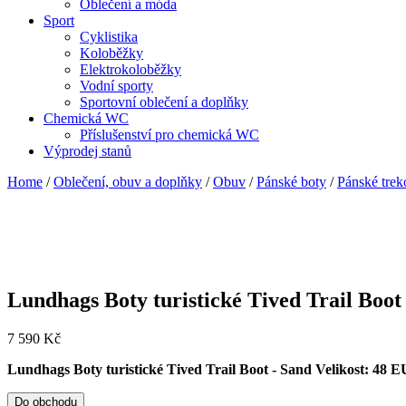
Oblečení a móda
Sport
Cyklistika
Koloběžky
Elektrokoloběžky
Vodní sporty
Sportovní oblečení a doplňky
Chemická WC
Příslušenství pro chemická WC
Výprodej stanů
Home
/
Oblečení, obuv a doplňky
/
Obuv
/
Pánské boty
/
Pánské trek
Lundhags Boty turistické Tived Trail Boot
7 590
Kč
Lundhags Boty turistické Tived Trail Boot - Sand Velikost: 48 E
Do obchodu