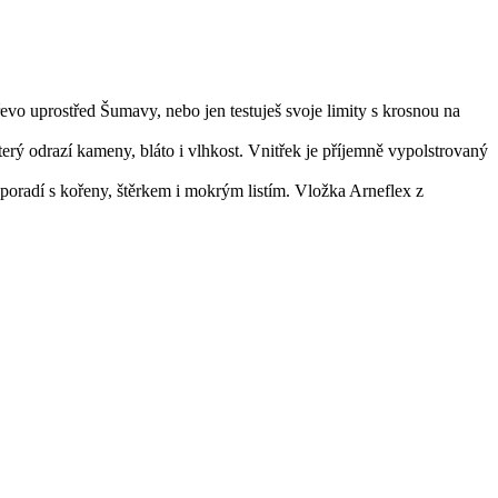
řevo uprostřed Šumavy, nebo jen testuješ svoje limity s krosnou na
ý odrazí kameny, bláto i vlhkost. Vnitřek je příjemně vypolstrovaný
poradí s kořeny, štěrkem i mokrým listím. Vložka Arneflex z