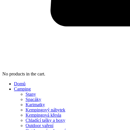
No products in the cart.
Domů
Camping
Stany
Spacáky
Karimatky
Kempingový nábytek
Kempingová křesla
Chladící tašky a boxy
Outdoor vaření