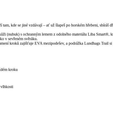
í tam, kde se jiné vzdávají – ať už šlapeš po horském hřebeni, sbíráš d
kůži (nubuk) s ochranným lemem z odolného materiálu Liba Smart®, kter
ako v sevřeném svěráku.
tlumení kroků zajišťuje EVA mezipodešev, a podrážka Lundhags Trail si 
aždém kroku
vlhkosti