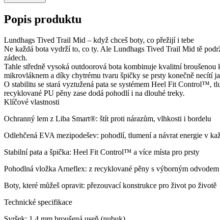
Popis produktu
Lundhags Tived Trail Mid – když chceš boty, co přežijí i tebe
Ne každá bota vydrží to, co ty. Ale Lundhags Tived Trail Mid tě podrž
zádech.
Tahle středně vysoká outdoorová bota kombinuje kvalitní broušenou 
mikrovláknem a díky chytrému tvaru špičky se prsty konečně necítí j
O stabilitu se stará vyztužená pata se systémem Heel Fit Control™, 
recyklované PU pěny zase dodá pohodlí i na dlouhé treky.
Klíčové vlastnosti
Ochranný lem z Liba Smart®: štít proti nárazům, vlhkosti i bordelu
Odlehčená EVA mezipodešev: pohodlí, tlumení a návrat energie v k
Stabilní pata a špička: Heel Fit Control™ a více místa pro prsty
Pohodlná vložka Arneflex: z recyklované pěny s výborným odvodem 
Boty, které můžeš opravit: přezouvací konstrukce pro život po životě
Technické specifikace
Svršek: 1,4 mm broušená useň (nubuk)