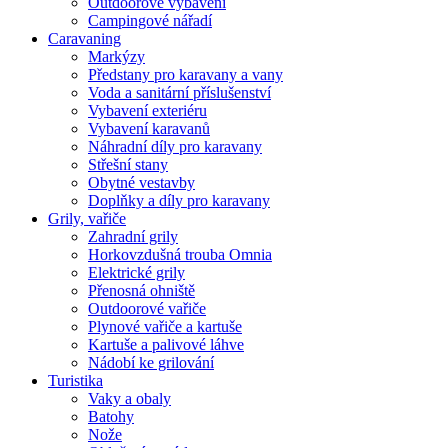
Outdoorové vybavení
Campingové nářadí
Caravaning
Markýzy
Předstany pro karavany a vany
Voda a sanitární příslušenství
Vybavení exteriéru
Vybavení karavanů
Náhradní díly pro karavany
Střešní stany
Obytné vestavby
Doplňky a díly pro karavany
Grily, vařiče
Zahradní grily
Horkovzdušná trouba Omnia
Elektrické grily
Přenosná ohniště
Outdoorové vařiče
Plynové vařiče a kartuše
Kartuše a palivové láhve
Nádobí ke grilování
Turistika
Vaky a obaly
Batohy
Nože