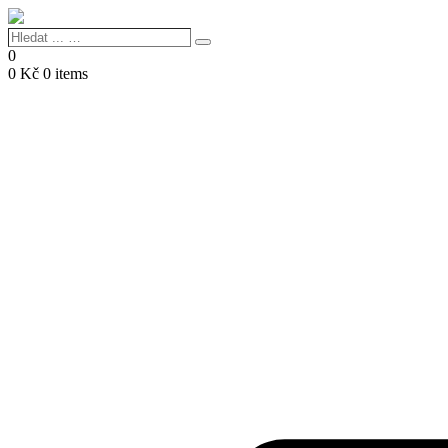
Hledat
Search
...
0
…
0
Kč
0 items