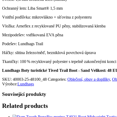
Ochranný lem: Liba Smart® 1,5 mm
Vnitřní podšívka: mikrovlákno + síťovina z polyesteru
Vložka: Arneflex z recyklované PU pěny, stabilizovaná klenba
Mezipodešev: vstřikovaná EVA pěna
Podešev: Lundhags Trail
Háčky: slitina železo/měď, bezniklová povrchová úprava
Tkaničky: 100 % recyklovaný polyester s tepelně zakončenými konci
Lundhags Boty turistické Tived Trail Boot - Sand Velikost: 48 
SKU:
40003-25-48100_48
Categories:
Oblečení, obuv a doplňky
,
Ob
Výrobce:
Lundhags
Související produkty
Related products