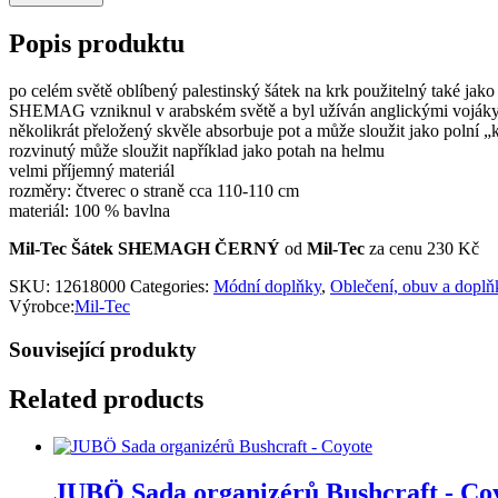
Popis produktu
po celém světě oblíbený palestinský šátek na krk použitelný také jak
SHEMAG vzniknul v arabském světě a byl užíván anglickými vojáky
několikrát přeložený skvěle absorbuje pot a může sloužit jako polní „
rozvinutý může sloužit například jako potah na helmu
velmi příjemný materiál
rozměry: čtverec o straně cca 110-110 cm
materiál: 100 % bavlna
Mil-Tec Šátek SHEMAGH ČERNÝ
od
Mil-Tec
za cenu 230 Kč
SKU:
12618000
Categories:
Módní doplňky
,
Oblečení, obuv a doplň
Výrobce:
Mil-Tec
Související produkty
Related products
JUBÖ Sada organizérů Bushcraft - Co