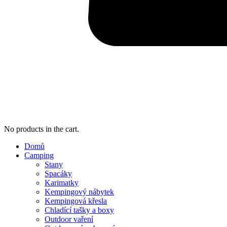
No products in the cart.
Domů
Camping
Stany
Spacáky
Karimatky
Kempingový nábytek
Kempingová křesla
Chladící tašky a boxy
Outdoor vaření