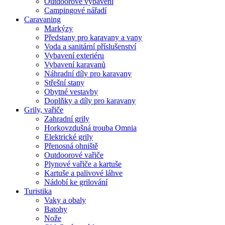
Outdoorové vybavení
Campingové nářadí
Caravaning
Markýzy
Předstany pro karavany a vany
Voda a sanitární příslušenství
Vybavení exteriéru
Vybavení karavanů
Náhradní díly pro karavany
Střešní stany
Obytné vestavby
Doplňky a díly pro karavany
Grily, vařiče
Zahradní grily
Horkovzdušná trouba Omnia
Elektrické grily
Přenosná ohniště
Outdoorové vařiče
Plynové vařiče a kartuše
Kartuše a palivové láhve
Nádobí ke grilování
Turistika
Vaky a obaly
Batohy
Nože