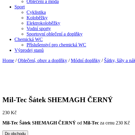
Oblečení a móda
Sport
Cyklistika
Koloběžky
Elektrokoloběžky
Vodní sporty
Sportovní oblečení a doplňky
Chemická WC
Příslušenství pro chemická WC
Výprodej stanů
Home
/
Oblečení, obuv a doplňky
/
Módní doplňky
/
Šátky, šály a ná
Mil-Tec Šátek SHEMAGH ČERNÝ
230
Kč
Mil-Tec Šátek SHEMAGH ČERNÝ
od
Mil-Tec
za cenu 230 Kč
Do obchodu