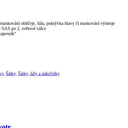
o maskování obličeje, šála, pokrývka hlavy či maskování výstroje
 SAS po 2. světové válce
kapesník“
ky
,
Šátky
,
Šátky, šály a nákrčníky
yote