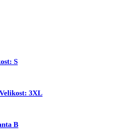
ost: S
elikost: 3XL
anta B