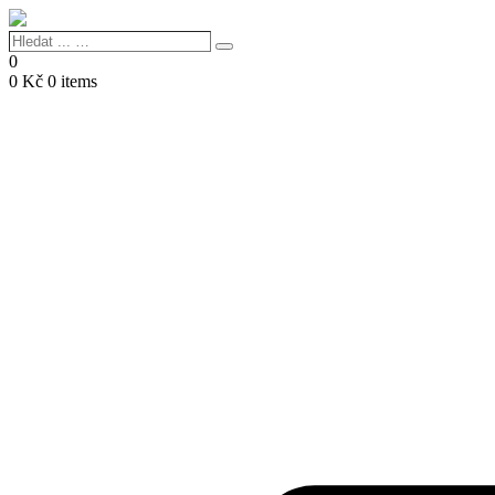
Hledat
Search
...
0
…
0
Kč
0 items