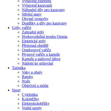
Vybavení exteriéru
Vybavení karavanů
Náhradní díly pro karavany
Střešní stany
Obytné vestavby
Doplňky a díly pro karavany
Grily, vařiče
Zahradní grily
Horkovzdušná trouba Omnia
Elektrické grily
Přenosná ohniště
Outdoorové vařiče
Plynové vařiče a kartuše
Kartuše a palivové láhve
Nádobí ke grilování
Turistika
Vaky a obaly
Batohy
Nože
Oblečení a móda
Sport
Cyklistika
Koloběžky
Elektrokoloběžky
Vodní sporty