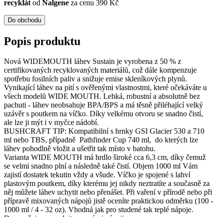
recyklát
od
Nalgene
za cenu 390 Kč
Do obchodu
Popis produktu
Nová WIDEMOUTH láhev Sustain je vyrobena z 50 % z
certifikovaných recyklovaných materiálů, což dále kompenzuje
spotřebu fosilních paliv a snižuje emise skleníkových plynů.
Vynikající láhev na pití s ověřenými vlastnostmi, které očekáváte u
všech modelů WIDE MOUTH. Lehká, robustní a absolutně bez
pachuti - láhev neobsahuje BPA/BPS a má těsně přiléhající velký
uzávěr s poutkem na víčko. Díky velkému otvoru se snadno čistí,
ale lze ji mýt i v myčce nádobí.
BUSHCRAFT TIP: Kompatibilní s hrnky GSI Glacier 530 a 710
ml nebo TBS, případně Pathfinder Cup 740 ml, do kterých lze
láhev pohodlně vložit a ušetřit tak místo v batohu.
Varianta WIDE MOUTH má hrdlo široké cca 6,3 cm, díky čemuž
se velmi snadno plní a následně také čistí. Objem 1000 ml Vám
zajistí dostatek tekutin vždy a všude. Víčko je spojené s lahví
plastovým poutkem, díky kterému jej nikdy neztratíte a současně za
něj můžete láhev uchytit nebo přenášet. Při vaření v přírodě nebo při
přípravě mixovaných nápojů jistě oceníte praktickou odměrku (100 -
1000 ml / 4 - 32 oz). Vhodná jak pro studené tak teplé nápoje.