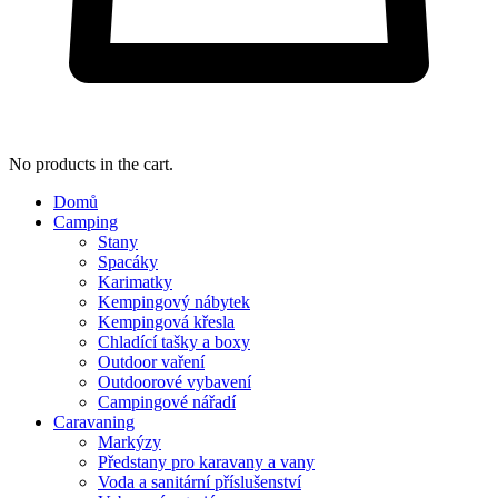
No products in the cart.
Domů
Camping
Stany
Spacáky
Karimatky
Kempingový nábytek
Kempingová křesla
Chladící tašky a boxy
Outdoor vaření
Outdoorové vybavení
Campingové nářadí
Caravaning
Markýzy
Předstany pro karavany a vany
Voda a sanitární příslušenství