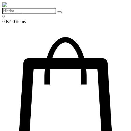
Hledat
Search
...
0
…
0
Kč
0 items