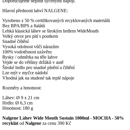
Doporučujeme neplnit sycenými nápoji.
Hlavní přednosti lahví NALGENE:
Vyrobeno z 50 % certifikovaných recyklovaných materiálů
Bez BPA/BPS a ftalátů
Lehká klasická láhev se širokým hrdlem WideMouth
Velký otvor pro pití s poutkem
Snadné čištění
Vysoká odolnost vůči nárazům
100% vodotěsnost uzávěru
Rysky / odměrka na těle lahve
Vejde se do většiny držáků v autě
Široké hrdlo pro snadné plnění a čištění
Lze mýt v myčce nádobí
Vhodná jak na studené tak teplé nápoje
Rozměry a hmotnost:
Láhev: Ø 9 x 21 cm
Hrdlo: Ø 6,3 cm
Hmotnost: 180 g
Nalgene Láhev Wide Mouth Sustain 1000ml - MOCHA - 50%
recyklát
od
Nalgene
za cenu 390 Kč