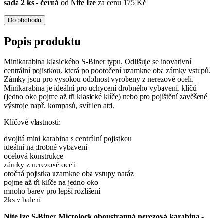
sada 2 ks - černá
od
Nite Ize
za cenu 175 Kč
Do obchodu
Popis produktu
Minikarabina klasického S-Biner typu. Odlišuje se inovativní
centrální pojistkou, která po pootočení uzamkne oba zámky vstupů.
Zámky jsou pro vysokou odolnost vyrobeny z nerezové oceli.
Minikarabina je ideální pro uchycení drobného vybavení, klíčů
(jedno oko pojme až tři klasické klíče) nebo pro pojištění zavěšené
výstroje např. kompasů, svítilen atd.
Klíčové vlastnosti:
dvojitá mini karabina s centrální pojistkou
ideální na drobné vybavení
ocelová konstrukce
zámky z nerezové oceli
otočná pojistka uzamkne oba vstupy naráz
pojme až tři klíče na jedno oko
mnoho barev pro lepší rozlišení
2ks v balení
Nite Ize S-Biner Microlock oboustranná nerezová karabina -