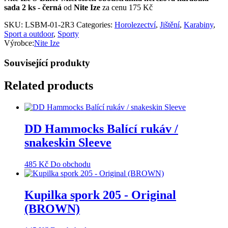
sada 2 ks - černá
od
Nite Ize
za cenu 175 Kč
SKU:
LSBM-01-2R3
Categories:
Horolezectví
,
Jištění
,
Karabiny
,
Sport a outdoor
,
Sporty
Výrobce:
Nite Ize
Související produkty
Related products
DD Hammocks Balící rukáv /
snakeskin Sleeve
485
Kč
Do obchodu
Kupilka spork 205 - Original
(BROWN)