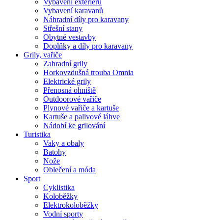
Vybavení exteriéru
Vybavení karavanů
Náhradní díly pro karavany
Střešní stany
Obytné vestavby
Doplňky a díly pro karavany
Grily, vařiče
Zahradní grily
Horkovzdušná trouba Omnia
Elektrické grily
Přenosná ohniště
Outdoorové vařiče
Plynové vařiče a kartuše
Kartuše a palivové láhve
Nádobí ke grilování
Turistika
Vaky a obaly
Batohy
Nože
Oblečení a móda
Sport
Cyklistika
Koloběžky
Elektrokoloběžky
Vodní sporty