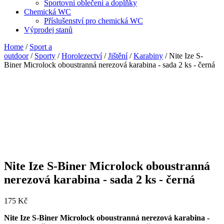
Sportovní oblečení a doplňky
Chemická WC
Příslušenství pro chemická WC
Výprodej stanů
Home
/
Sport a
outdoor
/
Sporty
/
Horolezectví
/
Jištění
/
Karabiny
/ Nite Ize S-
Biner Microlock oboustranná nerezová karabina - sada 2 ks - černá
Nite Ize S-Biner Microlock oboustranná
nerezová karabina - sada 2 ks - černá
175
Kč
Nite Ize S-Biner Microlock oboustranná nerezová karabina -