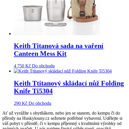
Keith Titanová sada na vaření
Canteen Mess Kit
4 750
Kč
Do obchodu
Keith Ttitanový skládací nůž Folding
Knife Ti5304
290
Kč
Do obchodu
Ať už vyrážíte s obytňákem, nebo jen se stanem, do kempu či do
přírody na Huskylouny.cz seženete potřebné vybavení. Udělejte si
váš pobyt v přírodě, či v kempu příjemný s kvalitními výrobky od
známých značek. U nás najdete široký výběr stanů, spacáků,