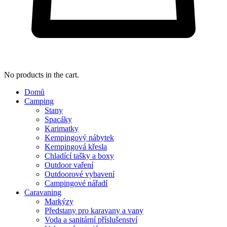
No products in the cart.
Domů
Camping
Stany
Spacáky
Karimatky
Kempingový nábytek
Kempingová křesla
Chladící tašky a boxy
Outdoor vaření
Outdoorové vybavení
Campingové nářadí
Caravaning
Markýzy
Předstany pro karavany a vany
Voda a sanitární příslušenství