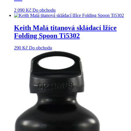
2 090
Kč
Do obchodu
Keith Malá titanová skládací lžíce
Folding Spoon Ti5302
290
Kč
Do obchodu