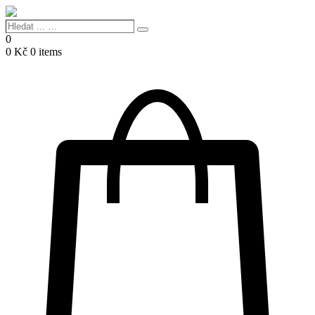
Hledat
Search
...
0
…
0
Kč
0 items