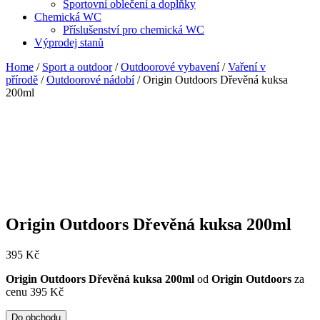
Sportovní oblečení a doplňky
Chemická WC
Příslušenství pro chemická WC
Výprodej stanů
Home
/
Sport a outdoor
/
Outdoorové vybavení
/
Vaření v
přírodě
/
Outdoorové nádobí
/ Origin Outdoors Dřevěná kuksa
200ml
Origin Outdoors Dřevěná kuksa 200ml
395
Kč
Origin Outdoors Dřevěná kuksa 200ml
od
Origin Outdoors
za
cenu 395 Kč
Do obchodu