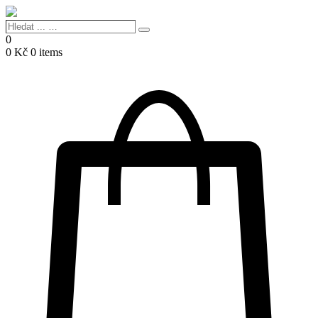
Hledat
Search
...
0
…
0
Kč
0 items