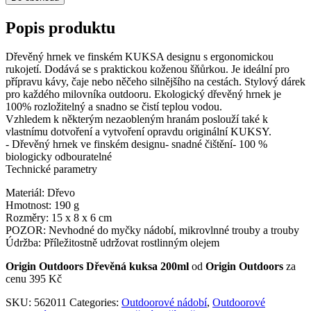
Popis produktu
Dřevěný hrnek ve finském KUKSA designu s ergonomickou
rukojetí. Dodává se s praktickou koženou šňůrkou. Je ideální pro
přípravu kávy, čaje nebo něčeho silnějšího na cestách. Stylový dárek
pro každého milovníka outdooru. Ekologický dřevěný hrnek je
100% rozložitelný a snadno se čistí teplou vodou.
Vzhledem k některým nezaobleným hranám poslouží také k
vlastnímu dotvoření a vytvoření opravdu originální KUKSY.
- Dřevěný hrnek ve finském designu- snadné čištění- 100 %
biologicky odbouratelné
Technické parametry
Materiál: Dřevo
Hmotnost: 190 g
Rozměry: 15 x 8 x 6 cm
POZOR: Nevhodné do myčky nádobí, mikrovlnné trouby a trouby
Údržba: Příležitostně udržovat rostlinným olejem
Origin Outdoors Dřevěná kuksa 200ml
od
Origin Outdoors
za
cenu 395 Kč
SKU:
562011
Categories:
Outdoorové nádobí
,
Outdoorové