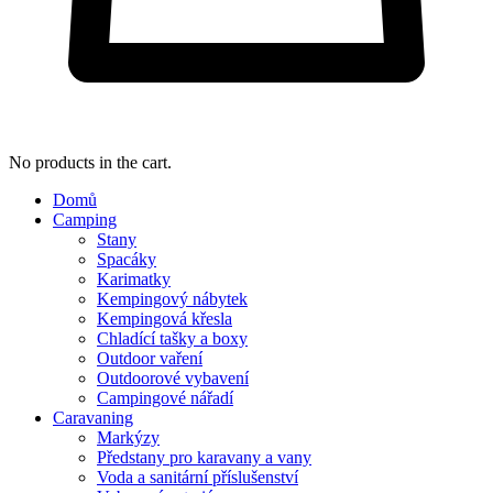
No products in the cart.
Domů
Camping
Stany
Spacáky
Karimatky
Kempingový nábytek
Kempingová křesla
Chladící tašky a boxy
Outdoor vaření
Outdoorové vybavení
Campingové nářadí
Caravaning
Markýzy
Předstany pro karavany a vany
Voda a sanitární příslušenství