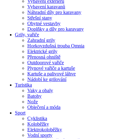
Vybavení exteriéru
Vybavení karavanů
Náhradní díly pro karavany
Střešní stany
Obytné vestavby
Doplňky a díly pro karavany
Grily, vařiče
Zahradní grily
Horkovzdušná trouba Omnia
Elektrické grily
Přenosná ohniště
Outdoorové vařiče
Plynové vařiče a kartuše
Kartuše a palivové láhve
Nádobí ke grilování
Turistika
Vaky a obaly
Batohy
Nože
Oblečení a móda
Sport
Cyklistika
Koloběžky
Elektrokoloběžky
Vodní sporty