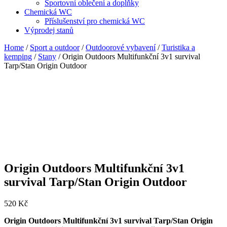
Sportovní oblečení a doplňky
Chemická WC
Příslušenství pro chemická WC
Výprodej stanů
Home
/
Sport a outdoor
/
Outdoorové vybavení
/
Turistika a
kemping
/
Stany
/ Origin Outdoors Multifunkční 3v1 survival
Tarp/Stan Origin Outdoor
Origin Outdoors Multifunkční 3v1
survival Tarp/Stan Origin Outdoor
520
Kč
Origin Outdoors Multifunkční 3v1 survival Tarp/Stan Origin