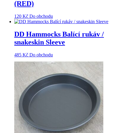
(RED)
120
Kč
Do obchodu
DD Hammocks Balící rukáv /
snakeskin Sleeve
485
Kč
Do obchodu