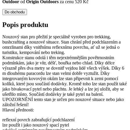
Outdoor
od
Origin Outdoors
za cenu 520 Kč
Do obchodu
Popis produktu
Nouzový stan pro přežití je speciálně vyroben pro trekking,
bushcrafting a nouzové situace. Stan chrání před podchlazením a
omrzlinami díky vnitřnímu reflexnímu povrchu, ať už se jedná o
turistiku, kempování nebo treking.
Konstrukce stanu odolá i těm nejextrémnějším povětrnostním
podmínkám, jako je vítr, déšť, bouřka nebo chlad. Díky délce
výrazně přes dva metry se dovnitř vejdou lidé všech výšek. Díky 6
m dlouhému paracordu lze stan velmi dobře vyztužit. Díky
integrovaným kovovým okům lze stan připevnit k zemi pomocí
kolíků, které jsou součástí dodávky. Kromě toho lze stan použít také
jako bivakovací pytel nebo plachtu. Je lehký a lze jej uložit, aby se
ušetřilo místo. Součástí dodávky je také pytel na balení.
UPOZORNĚNÍ tento stan je určen pro nouzové situace nebo jako
záložní řešení!
Hlavní přednosti:
reflexní povrch zabraňující podchlazení
lze použít i jako nouzový spací pytel