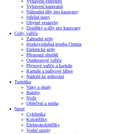
Vybavení exteriéru
Vybavení karavanů
Náhradní díly pro karavany
Střešní stany
Obytné vestavby
Doplňky a díly pro karavany
Grily, vařiče
Zahradní grily
Horkovzdušná trouba Omnia
Elektrické grily
Přenosná ohniště
Outdoorové vařiče
Plynové vařiče a kartuše
Kartuše a palivové láhve
Nádobí ke grilování
Turistika
Vaky a obaly
Batohy
Nože
Oblečení a móda
Sport
Cyklistika
Koloběžky
Elektrokoloběžky
Vodní sporty