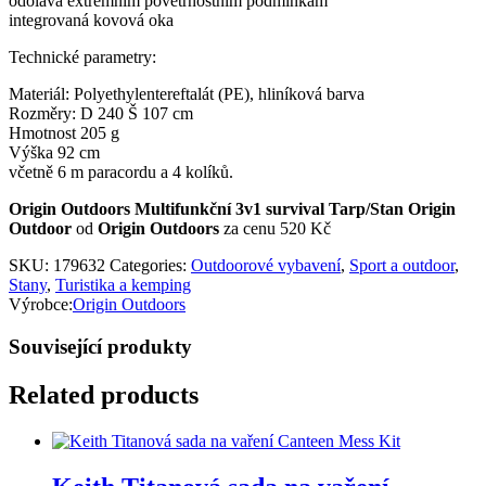
odolává extrémním povětrnostním podmínkám
integrovaná kovová oka
Technické parametry:
Materiál: Polyethylentereftalát (PE), hliníková barva
Rozměry: D 240 Š 107 cm
Hmotnost 205 g
Výška 92 cm
včetně 6 m paracordu a 4 kolíků.
Origin Outdoors Multifunkční 3v1 survival Tarp/Stan Origin
Outdoor
od
Origin Outdoors
za cenu 520 Kč
SKU:
179632
Categories:
Outdoorové vybavení
,
Sport a outdoor
,
Stany
,
Turistika a kemping
Výrobce:
Origin Outdoors
Související produkty
Related products