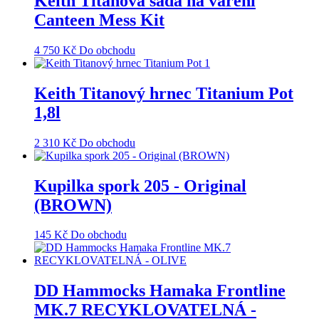
Keith Titanová sada na vaření
Canteen Mess Kit
4 750
Kč
Do obchodu
Keith Titanový hrnec Titanium Pot
1,8l
2 310
Kč
Do obchodu
Kupilka spork 205 - Original
(BROWN)
145
Kč
Do obchodu
DD Hammocks Hamaka Frontline
MK.7 RECYKLOVATELNÁ -