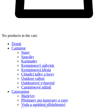
No products in the cart.
Domů
Camping
Stany
Spacáky
Karimatky
Kempingový nábytek
Kempingová křesla
Chladící tašky a boxy
Outdoor vaření
Outdoorové vybavení
Campingové nářadí
Caravaning
Markýzy
Předstany pro karavany a vany
Voda a sanitární příslušenství