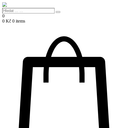
Hledat
Search
...
0
…
0
Kč
0 items