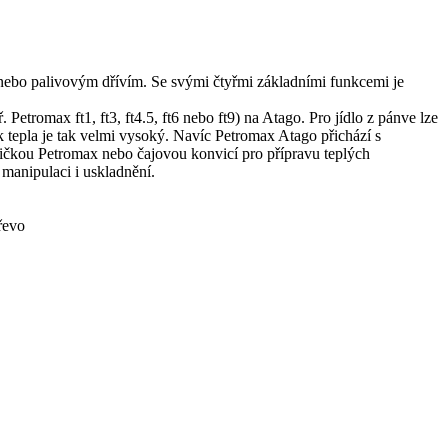
 nebo palivovým dřívím. Se svými čtyřmi základními funkcemi je
etromax ft1, ft3, ft4.5, ft6 nebo ft9) na Atago. Pro jídlo z pánve lze
tepla je tak velmi vysoký. Navíc Petromax Atago přichází s
rličkou Petromax nebo čajovou konvicí pro přípravu teplých
manipulaci i uskladnění.
řevo