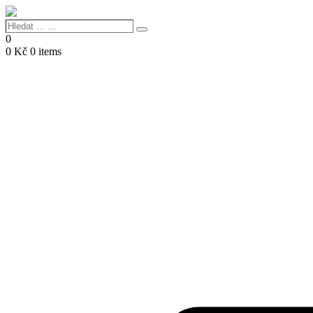
Hledat
Search
...
0
…
0
Kč
0 items