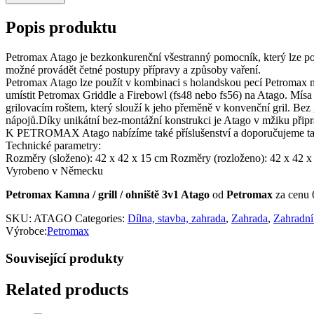
Popis produktu
Petromax Atago je bezkonkurenční všestranný pomocník, který lze pou
možné provádět četné postupy přípravy a způsoby vaření.
Petromax Atago lze použít v kombinaci s holandskou pecí Petromax nebo
umístit Petromax Griddle a Firebowl (fs48 nebo fs56) na Atago. Mís
grilovacím roštem, který slouží k jeho přeměně v konvenční gril. Bez
nápojů.Díky unikátní bez-montážní konstrukci je Atago v mžiku připr
K PETROMAX Atago nabízíme také příslušenství a doporučujeme tak
Technické parametry:
Rozměry (složeno): 42 x 42 x 15 cm Rozměry (rozloženo): 42 x 42 x 2
Vyrobeno v Německu
Petromax Kamna / grill / ohniště 3v1 Atago
od
Petromax
za cenu
SKU:
ATAGO
Categories:
Dílna, stavba, zahrada
,
Zahrada
,
Zahradní 
Výrobce:
Petromax
Související produkty
Related products