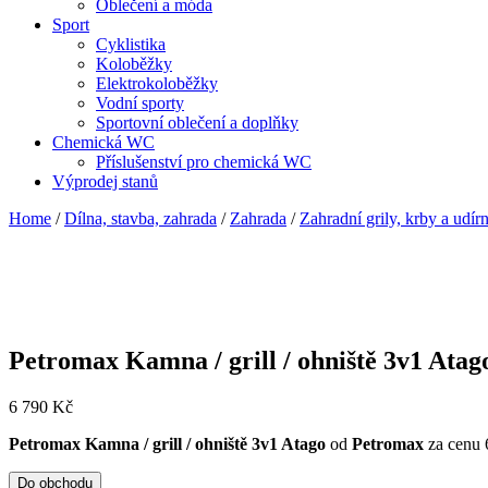
Oblečení a móda
Sport
Cyklistika
Koloběžky
Elektrokoloběžky
Vodní sporty
Sportovní oblečení a doplňky
Chemická WC
Příslušenství pro chemická WC
Výprodej stanů
Home
/
Dílna, stavba, zahrada
/
Zahrada
/
Zahradní grily, krby a udír
Petromax Kamna / grill / ohniště 3v1 Atag
6 790
Kč
Petromax Kamna / grill / ohniště 3v1 Atago
od
Petromax
za cenu
Do obchodu