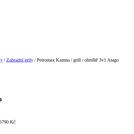
ny
/
Zahradní grily
/ Petromax Kamna / grill / ohniště 3v1 Atago
o
 6790 Kč