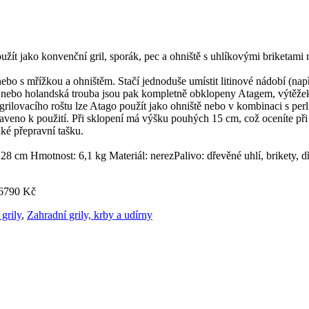
žít jako konvenční gril, sporák, pec a ohniště s uhlíkovými briketami
 s mřížkou a ohništěm. Stačí jednoduše umístit litinové nádobí (např. P
a nebo holandská trouba jsou pak kompletně obklopeny Atagem, výtěžek 
 grilovacího roštu lze Atago použít jako ohniště nebo v kombinaci s pe
aveno k použití. Při sklopení má výšku pouhých 15 cm, což oceníte při 
é přepravní tašku.
8 cm Hmotnost: 6,1 kg Materiál: nerezPalivo: dřevěné uhlí, brikety, d
 6790 Kč
grily
,
Zahradní grily, krby a udírny