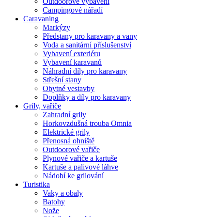
Outdoorové vybavení
Campingové nářadí
Caravaning
Markýzy
Předstany pro karavany a vany
Voda a sanitární příslušenství
Vybavení exteriéru
Vybavení karavanů
Náhradní díly pro karavany
Střešní stany
Obytné vestavby
Doplňky a díly pro karavany
Grily, vařiče
Zahradní grily
Horkovzdušná trouba Omnia
Elektrické grily
Přenosná ohniště
Outdoorové vařiče
Plynové vařiče a kartuše
Kartuše a palivové láhve
Nádobí ke grilování
Turistika
Vaky a obaly
Batohy
Nože