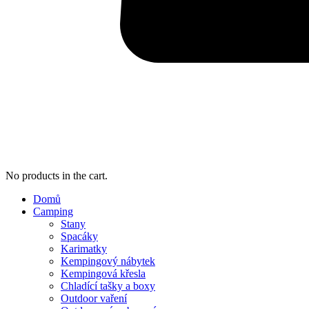
No products in the cart.
Domů
Camping
Stany
Spacáky
Karimatky
Kempingový nábytek
Kempingová křesla
Chladící tašky a boxy
Outdoor vaření