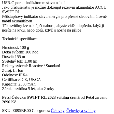
USB-C port, s indikátorem stavu nabití
Jako příslušenství je možné dokoupit rezervní akumulátor ACCU
SWIFT RL
Pětistupňový indikátor stavu energie pro přesné sledování úrovně
nabití akumulátoru
Tělo svítilny lze naklápět nahoru, abyste viděli dopředu, když ji
nosíte na krku, nebo dolů, když ji nosíte na přilbě
Technická specifikace
Hmotnost: 100 g
Doba svícení: 100 hod
Dosvit: 155 m
Světelný tok: 1100 lm
Režimy svícení: Reactive / Standard
Zdroj: Li-Ion
Odolnost: IPX4
Certifikace: CE, UKCA
Kapacita: 2350 mAh
Záruka: svítilna 5 let, aku 2 roky
Petzl Čelovka SWIFT RL 2023 svítilna černá
od
Petzl
za cenu
2690 Kč
SKU:
E095BB00
Categories:
Čelovky
,
Čelovky a svítilny
,