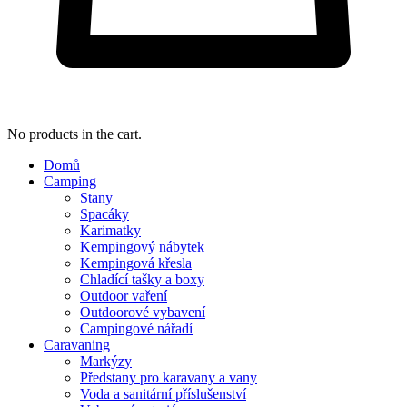
No products in the cart.
Domů
Camping
Stany
Spacáky
Karimatky
Kempingový nábytek
Kempingová křesla
Chladící tašky a boxy
Outdoor vaření
Outdoorové vybavení
Campingové nářadí
Caravaning
Markýzy
Předstany pro karavany a vany
Voda a sanitární příslušenství