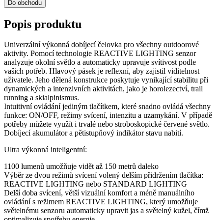
Do obchodu
Popis produktu
Univerzální výkonná dobíjecí čelovka pro všechny outdoorové
aktivity. Pomocí technologie REACTIVE LIGHTING senzor
analyzuje okolní světlo a automaticky upravuje svítivost podle
vašich potřeb. Hlavový pásek je reflexní, aby zajistil viditelnost
uživatele. Jeho dělená konstrukce poskytuje vynikající stabilitu při
dynamických a intenzivních aktivitách, jako je horolezectví, trail
running a skialpinismus.
Intuitivní ovládání jediným tlačítkem, které snadno ovládá všechny
funkce: ON/OFF, režimy svícení, intenzitu a uzamykání. V případě
potřeby můžete využít i trvalé nebo stroboskopické červené světlo.
Dobíjecí akumulátor a pětistupňový indikátor stavu nabití.
Ultra výkonná inteligentní:
1100 lumenů umožňuje vidět až 150 metrů daleko
Výběr ze dvou režimů svícení volený delším přidržením tlačítka:
REACTIVE LIGHTING nebo STANDARD LIGHTING
Delší doba svícení, větší vizuální komfort a méně manuálního
ovládání s režimem REACTIVE LIGHTING, který umožňuje
světelnému senzoru automaticky upravit jas a světelný kužel, čímž
optimalizuje spotřebu energie