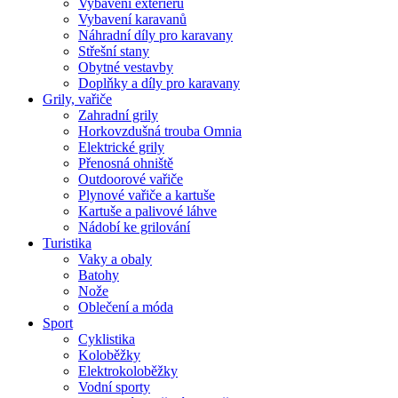
Vybavení exteriéru
Vybavení karavanů
Náhradní díly pro karavany
Střešní stany
Obytné vestavby
Doplňky a díly pro karavany
Grily, vařiče
Zahradní grily
Horkovzdušná trouba Omnia
Elektrické grily
Přenosná ohniště
Outdoorové vařiče
Plynové vařiče a kartuše
Kartuše a palivové láhve
Nádobí ke grilování
Turistika
Vaky a obaly
Batohy
Nože
Oblečení a móda
Sport
Cyklistika
Koloběžky
Elektrokoloběžky
Vodní sporty