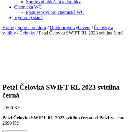
Sportovní oblečení a doplňky
Chemická WC
Příslušenství pro chemická WC
Výprodej stanů
Home
/
Sport a outdoor
/
Outdoorové vybavení
/
Čelovky a
svítilny
/
Čelovky
/ Petzl Čelovka SWIFT RL 2023 svítilna černá
Petzl Čelovka SWIFT RL 2023 svítilna
černá
2 690
Kč
Petzl Čelovka SWIFT RL 2023 svítilna černá
od
Petzl
za cenu
2690 Kč