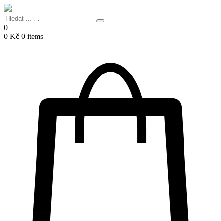
Hledat
Search
...
0
…
0
Kč
0 items