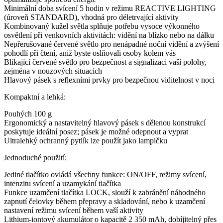
Minimální doba svícení 5 hodin v režimu REACTIVE LIGHTING
(úroveň STANDARD), vhodná pro déletrvající aktivity
Kombinovaný kužel světla splňuje potřebu vysoce výkonného
osvětlení při venkovních aktivitách: vidění na blízko nebo na dálku
Nepřerušované červené světlo pro nenápadné noční vidění a zvýšení
pohodlí při čtení, aniž byste oslňovali osoby kolem vás
Blikající červené světlo pro bezpečnost a signalizaci vaší polohy,
zejména v nouzových situacích
Hlavový pásek s reflexními prvky pro bezpečnou viditelnost v noci
Kompaktní a lehká:
Pouhých 100 g
Ergonomický a nastavitelný hlavový pásek s dělenou konstrukcí
poskytuje ideální posez; pásek je možné odepnout a vyprat
Ultralehký ochranný pytlík lze použít jako lampičku
Jednoduché použití:
Jediné tlačítko ovládá všechny funkce: ON/OFF, režimy svícení,
intenzitu svícení a uzamykání tlačítka
Funkce uzamčení tlačítka LOCK, slouží k zabránění náhodného
zapnutí čelovky během přepravy a skladování, nebo k uzamčení
nastavení režimu svícení během vaší aktivity
Lithium-iontový akumulátor o kapacitě 2 350 mAh, dobíjitelný přes