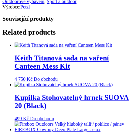
Outdoorové vybavení
,
Sport a outdoor
Výrobce:
Petzl
Související produkty
Related products
Keith Titanová sada na vaření
Canteen Mess Kit
4 750
Kč
Do obchodu
Kupilka Stohovatelný hrnek SUOVA
20 (Black)
499
Kč
Do obchodu