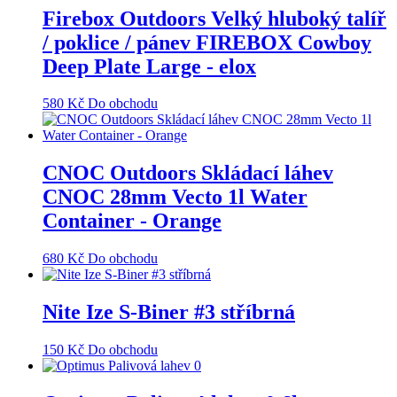
Firebox Outdoors Velký hluboký talíř
/ poklice / pánev FIREBOX Cowboy
Deep Plate Large - elox
580
Kč
Do obchodu
CNOC Outdoors Skládací láhev
CNOC 28mm Vecto 1l Water
Container - Orange
680
Kč
Do obchodu
Nite Ize S-Biner #3 stříbrná
150
Kč
Do obchodu