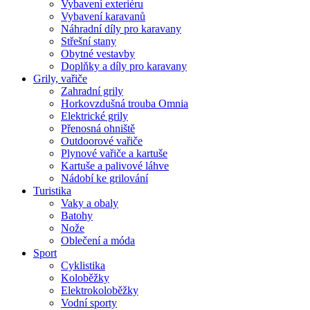
Vybavení exteriéru
Vybavení karavanů
Náhradní díly pro karavany
Střešní stany
Obytné vestavby
Doplňky a díly pro karavany
Grily, vařiče
Zahradní grily
Horkovzdušná trouba Omnia
Elektrické grily
Přenosná ohniště
Outdoorové vařiče
Plynové vařiče a kartuše
Kartuše a palivové láhve
Nádobí ke grilování
Turistika
Vaky a obaly
Batohy
Nože
Oblečení a móda
Sport
Cyklistika
Koloběžky
Elektrokoloběžky
Vodní sporty