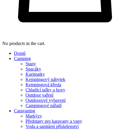
No products in the cart.
Domů
Camping
Stany
Spacáky
Karimatky
Kempingový nábytek
Kempingová křesla
Chladící tašky a boxy
Outdoor vaření
Outdoorové vybavení
Campingové nářadí
Caravaning
Markýzy
Předstany pro karavany a vany
Voda a sanitární příslušenství