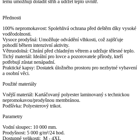
lemu umožňují doladit střih a udržet teplo uvnitř.
Přednosti
100% nepromokavost: Spolehlivá ochrana před deštěm díky vysoké
voděodolnosti.
Vysoce prodyšná: Umožňuje odvádění vlhkosti, což zajišťuje
pohodlí během intenzivní aktivity.
Větruodolná: Chrání před chladným větrem a udržuje tělesné teplo.
Tichý materiál: Ideální pro lovce a pozorovatele přírody, kteří
potřebují zůstat nenápadní.
Praktické kapsy: Dostatek úložného prostoru pro nezbytné vybavení
a osobní věci.
Použité materiály
Vnější materiál: Kartáčovaný polyester laminovaný s technickou
nepromokavou/prodyšnou membránou.
Podšívka: Polyesterový trikot.
Parametry
Vodní sloupec: 10 000 mm.
Prodyšnost: 5 000 g/m²/24 hod.
Dostupné velikosti: M - 4XL