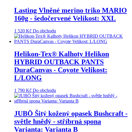
Lasting Vlněné merino triko MARIO
160g - šedočervené Velikost: XXL
1 520
Kč
Do obchodu
Helikon-Tex® Kalhoty Helikon
HYBRID OUTBACK PANTS
DuraCanvas - Coyote Velikost:
L/LONG
1 790
Kč
Do obchodu
JUBÖ Šitý kožený opasek Bushcraft -
světle hnědý - stříbrná spona
Varianta: Varianta B