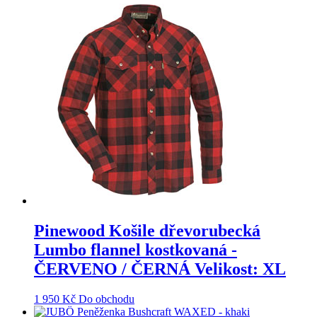
Pinewood Košile dřevorubecká
Lumbo flannel kostkovaná -
ČERVENO / ČERNÁ Velikost: XL
1 950
Kč
Do obchodu