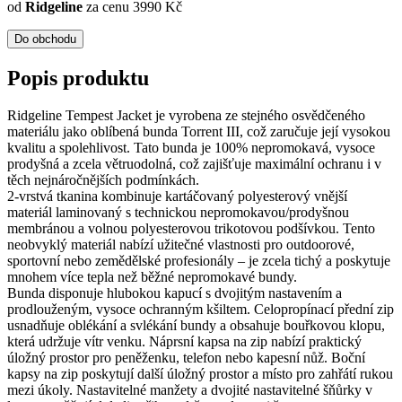
od
Ridgeline
za cenu 3990 Kč
Do obchodu
Popis produktu
Ridgeline Tempest Jacket je vyrobena ze stejného osvědčeného
materiálu jako oblíbená bunda Torrent III, což zaručuje její vysokou
kvalitu a spolehlivost. Tato bunda je 100% nepromokavá, vysoce
prodyšná a zcela větruodolná, což zajišťuje maximální ochranu i v
těch nejnáročnějších podmínkách.
2-vrstvá tkanina kombinuje kartáčovaný polyesterový vnější
materiál laminovaný s technickou nepromokavou/prodyšnou
membránou a volnou polyesterovou trikotovou podšívkou. Tento
neobvyklý materiál nabízí užitečné vlastnosti pro outdoorové,
sportovní nebo zemědělské profesionály – je zcela tichý a poskytuje
mnohem více tepla než běžné nepromokavé bundy.
Bunda disponuje hlubokou kapucí s dvojitým nastavením a
prodlouženým, vysoce ochranným kšiltem. Celopropínací přední zip
usnadňuje oblékání a svlékání bundy a obsahuje bouřkovou klopu,
která udržuje vítr venku. Náprsní kapsa na zip nabízí praktický
úložný prostor pro peněženku, telefon nebo kapesní nůž. Boční
kapsy na zip poskytují další úložný prostor a místo pro zahřátí rukou
mezi úkoly. Nastavitelné manžety a dvojité nastavitelné šňůrky v