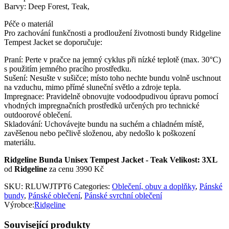
Barvy: Deep Forest, Teak,
Péče o materiál
Pro zachování funkčnosti a prodloužení životnosti bundy Ridgeline
Tempest Jacket se doporučuje:
Praní: Perte v pračce na jemný cyklus při nízké teplotě (max. 30°C)
s použitím jemného pracího prostředku.
Sušení: Nesušte v sušičce; místo toho nechte bundu volně uschnout
na vzduchu, mimo přímé sluneční světlo a zdroje tepla.
Impregnace: Pravidelně obnovujte vodoodpudivou úpravu pomocí
vhodných impregnačních prostředků určených pro technické
outdoorové oblečení.
Skladování: Uchovávejte bundu na suchém a chladném místě,
zavěšenou nebo pečlivě složenou, aby nedošlo k poškození
materiálu.
Ridgeline Bunda Unisex Tempest Jacket - Teak Velikost: 3XL
od
Ridgeline
za cenu 3990 Kč
SKU:
RLUWJTPT6
Categories:
Oblečení, obuv a doplňky
,
Pánské
bundy
,
Pánské oblečení
,
Pánské svrchní oblečení
Výrobce:
Ridgeline
Související produkty