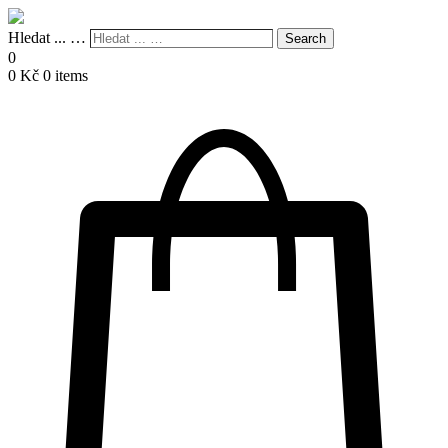
Hledat ... …
Search
0
0
Kč
0 items