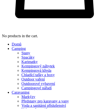
No products in the cart.
Domů
Camping
Stany
Spacáky
Karimatky
Kempingový nábytek
Kempingová křesla
Chladící tašky a boxy
Outdoor vaření
Outdoorové vybavení
Campingové nářadí
Caravaning
Markýzy
Předstany pro karavany a vany
Voda a sanitární příslušenství