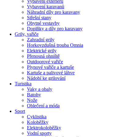
Vybavení exteriéru
Vybavení karavanů
Náhradní díly pro karavany
Střešní stany
Obytné vestavby
Doplňky a díly pro karavany
Grily, vařiče
Zahradní grily
Horkovzdušná trouba Omnia
Elektrické grily
Přenosná ohniště
Outdoorové vařiče
Plynové vařiče a kartuše
Kartuše a palivové láhve
Nádobí ke grilování
Turistika
Vaky a obaly
Batohy
Nože
Oblečení a móda
Sport
Cyklistika
Koloběžky
Elektrokoloběžky
Vodní sporty