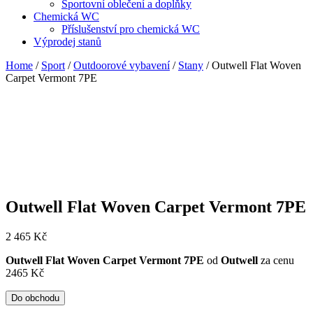
Sportovní oblečení a doplňky
Chemická WC
Příslušenství pro chemická WC
Výprodej stanů
Home
/
Sport
/
Outdoorové vybavení
/
Stany
/ Outwell Flat Woven
Carpet Vermont 7PE
Outwell Flat Woven Carpet Vermont 7PE
2 465
Kč
Outwell Flat Woven Carpet Vermont 7PE
od
Outwell
za cenu
2465 Kč
Do obchodu