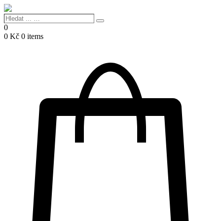
Hledat
Search
...
0
…
0
Kč
0 items