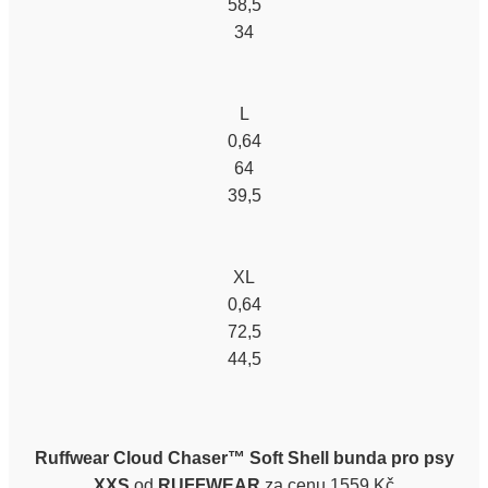
58,5
34
L
0,64
64
39,5
XL
0,64
72,5
44,5
Ruffwear Cloud Chaser™ Soft Shell bunda pro psy
XXS
od
RUFFWEAR
za cenu 1559 Kč