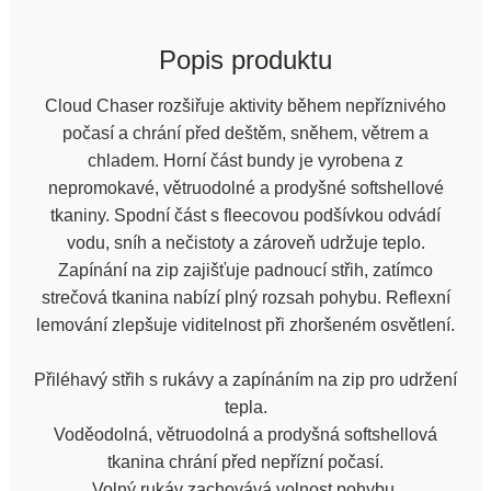
Popis produktu
Cloud Chaser rozšiřuje aktivity během nepříznivého
počasí a chrání před deštěm, sněhem, větrem a
chladem. Horní část bundy je vyrobena z
nepromokavé, větruodolné a prodyšné softshellové
tkaniny. Spodní část s fleecovou podšívkou odvádí
vodu, sníh a nečistoty a zároveň udržuje teplo.
Zapínání na zip zajišťuje padnoucí střih, zatímco
strečová tkanina nabízí plný rozsah pohybu. Reflexní
lemování zlepšuje viditelnost při zhoršeném osvětlení.
Přiléhavý střih s rukávy a zapínáním na zip pro udržení
tepla.
Voděodolná, větruodolná a prodyšná softshellová
tkanina chrání před nepřízní počasí.
Volný rukáv zachovává volnost pohybu.