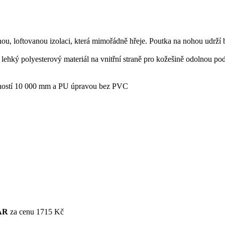
ou, loftovanou izolaci, která mimořádně hřeje. Poutka na nohou udrží 
 lehký polyesterový materiál na vnitřní straně pro kožešině odolnou po
olností 10 000 mm a PU úpravou bez PVC
AR
za cenu 1715 Kč