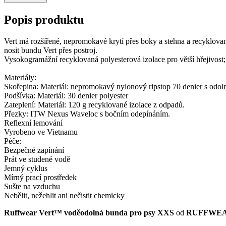
Popis produktu
Vert má rozšířené, nepromokavé krytí přes boky a stehna a recyklovan
nosit bundu Vert přes postroj.
Vysokogramážní recyklovaná polyesterová izolace pro větší hřejivost;
Materiály:
Skořepina: Materiál: nepromokavý nylonový ripstop 70 denier s od
Podšívka: Materiál: 30 denier polyester
Zateplení: Materiál: 120 g recyklované izolace z odpadů.
Přezky: ITW Nexus Waveloc s bočním odepínáním.
Reflexní lemování
Vyrobeno ve Vietnamu
Péče:
Bezpečné zapínání
Prát ve studené vodě
Jemný cyklus
Mírný prací prostředek
Sušte na vzduchu
Nebělit, nežehlit ani nečistit chemicky
Ruffwear Vert™ voděodolná bunda pro psy XXS
od
RUFFWE