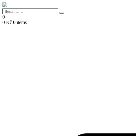
Hledat
Search
...
0
…
0
Kč
0 items