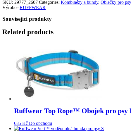
SKU:
29777_2607
Categories:
Kombinézy a bundy
,
Oblečky pro psy
Výrobce:
RUFFWEAR
Související produkty
Related products
Ruffwear Top Rope™ Obojek pro psy 
685
Kč
Do obchodu