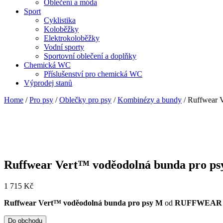
Oblečení a móda
Sport
Cyklistika
Koloběžky
Elektrokoloběžky
Vodní sporty
Sportovní oblečení a doplňky
Chemická WC
Příslušenství pro chemická WC
Výprodej stanů
Home
/
Pro psy
/
Oblečky pro psy
/
Kombinézy a bundy
/ Ruffwear 
Ruffwear Vert™ voděodolná bunda pro p
1 715
Kč
Ruffwear Vert™ voděodolná bunda pro psy M
od
RUFFWEAR
Do obchodu