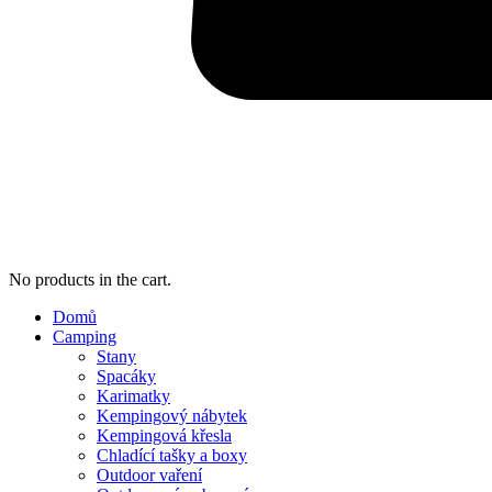
No products in the cart.
Domů
Camping
Stany
Spacáky
Karimatky
Kempingový nábytek
Kempingová křesla
Chladící tašky a boxy
Outdoor vaření