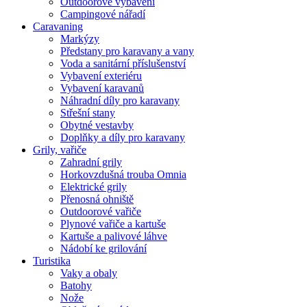
Outdoorové vybavení
Campingové nářadí
Caravaning
Markýzy
Předstany pro karavany a vany
Voda a sanitární příslušenství
Vybavení exteriéru
Vybavení karavanů
Náhradní díly pro karavany
Střešní stany
Obytné vestavby
Doplňky a díly pro karavany
Grily, vařiče
Zahradní grily
Horkovzdušná trouba Omnia
Elektrické grily
Přenosná ohniště
Outdoorové vařiče
Plynové vařiče a kartuše
Kartuše a palivové láhve
Nádobí ke grilování
Turistika
Vaky a obaly
Batohy
Nože