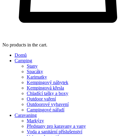
No products in the cart.
Domů
Camping
Stany
Spacáky
Karimatky
Kempingový nábytek
Kempingová křesla
Chladící tašky a boxy
Outdoor vaření
Outdoorové vybavení
Campingové nářadí
Caravaning
Markýzy
Předstany pro karavany a vany
Voda a sanitární příslušenství