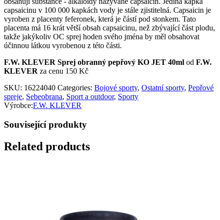
obsahují substance - alkaloidy nazývané capsaicin. Jediná kapka
capsaicinu v 100 000 kapkách vody je stále zjistitelná. Capsaicin je
vyroben z placenty feferonek, která je částí pod stonkem. Tato
placenta má 16 krát větší obsah capsaicinu, než zbývající část plodu,
takže jakýkoliv OC sprej hoden svého jména by měl obsahovat
účinnou látkou vyrobenou z této části.
F.W. KLEVER Sprej obranný pepřový KO JET 40ml
od
F.W.
KLEVER
za cenu 150 Kč
SKU:
16224040
Categories:
Bojové sporty
,
Ostatní sporty
,
Pepřové
spreje
,
Sebeobrana
,
Sport a outdoor
,
Sporty
Výrobce:
F.W. KLEVER
Související produkty
Related products