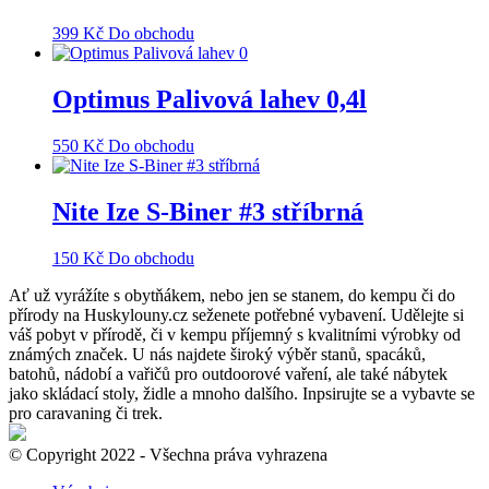
399
Kč
Do obchodu
Optimus Palivová lahev 0,4l
550
Kč
Do obchodu
Nite Ize S-Biner #3 stříbrná
150
Kč
Do obchodu
Ať už vyrážíte s obytňákem, nebo jen se stanem, do kempu či do
přírody na Huskylouny.cz seženete potřebné vybavení. Udělejte si
váš pobyt v přírodě, či v kempu příjemný s kvalitními výrobky od
známých značek. U nás najdete široký výběr stanů, spacáků,
batohů, nádobí a vařičů pro outdoorové vaření, ale také nábytek
jako skládací stoly, židle a mnoho dalšího. Inpsirujte se a vybavte se
pro caravaning či trek.
© Copyright 2022 - Všechna práva vyhrazena