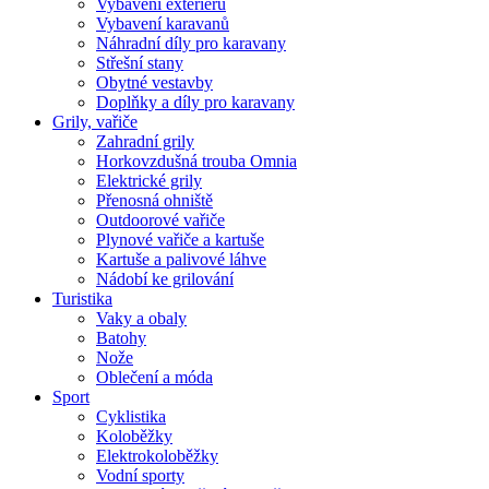
Vybavení exteriéru
Vybavení karavanů
Náhradní díly pro karavany
Střešní stany
Obytné vestavby
Doplňky a díly pro karavany
Grily, vařiče
Zahradní grily
Horkovzdušná trouba Omnia
Elektrické grily
Přenosná ohniště
Outdoorové vařiče
Plynové vařiče a kartuše
Kartuše a palivové láhve
Nádobí ke grilování
Turistika
Vaky a obaly
Batohy
Nože
Oblečení a móda
Sport
Cyklistika
Koloběžky
Elektrokoloběžky
Vodní sporty