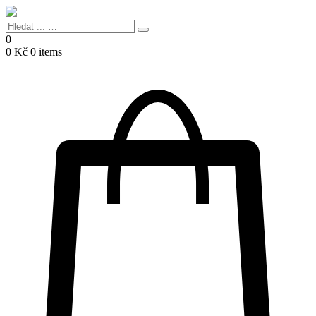
Hledat
Search
...
0
…
0
Kč
0 items