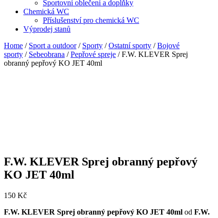
Sportovní oblečení a doplňky
Chemická WC
Příslušenství pro chemická WC
Výprodej stanů
Home
/
Sport a outdoor
/
Sporty
/
Ostatní sporty
/
Bojové
sporty
/
Sebeobrana
/
Pepřové spreje
/ F.W. KLEVER Sprej
obranný pepřový KO JET 40ml
F.W. KLEVER Sprej obranný pepřový
KO JET 40ml
150
Kč
F.W. KLEVER Sprej obranný pepřový KO JET 40ml
od
F.W.