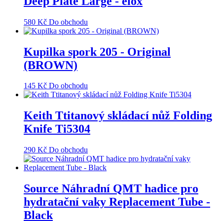
Deep Plate Large - elox
580
Kč
Do obchodu
Kupilka spork 205 - Original
(BROWN)
145
Kč
Do obchodu
Keith Ttitanový skládací nůž Folding
Knife Ti5304
290
Kč
Do obchodu
Source Náhradní QMT hadice pro
hydratační vaky Replacement Tube -
Black