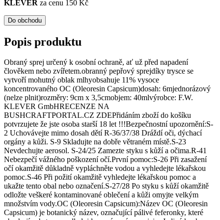
KLEVER
za cenu 150 Kč
Do obchodu
Popis produktu
Obraný sprej určený k osobní ochraně, ať už před napadení
člověkem nebo zvířetem.obranný pepřový sprejdíky trysce se
vytvoří mohutný oblak mlhyobsahuje 11% vysoce
koncentrovaného OC (Oleoresin Capsicum)dosah: 6mjednorázový
(nelze plnit)rozměry: 9cm x 3,5cmobjem: 40mlvýrobce: F.W.
KLEVER GmbHRECENZE NA
BUSHCRAFTPORTAL.CZ ZDEPřidáním zboží do košíku
potvrzujete že jste osoba starší 18 let !!!Bezpečnostní upozornění:S-
2 Uchovávejte mimo dosah dětí R-36/37/38 Dráždí oči, dýchací
orgány a kůži. S-9 Skladujte na dobře větraném místě.S-23
Nevdechujte aerosol. S-24/25 Zamezte styku s kůží a očima.R-41
Nebezpečí vážného poškození očí.První pomoc:S-26 Při zasažení
očí okamžitě důkladně vypláchněte vodou a vyhledejte lékařskou
pomoc.S-46 Při požití okamžitě vyhledejte lékařskou pomoc a
ukažte tento obal nebo označení.S-27/28 Po styku s kůží okamžitě
odložte veškeré kontaminované oblečení a kůži omyjte velkým
množstvím vody.OC (Oleoresin Capsicum):Název OC (Oleoresin
Capsicum) je botanický název, označující pálivé feferonky, které