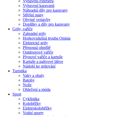
Vybavení exteriéru
Vybavení karavanů
Náhradní díly pro karavany
Střešní stany
Obytné vestavby
Doplňky a díly pro karavany
Grily, vařiče
Zahradní grily
Horkovzdušná trouba Omnia
Elektrické grily
Přenosná ohniště
Outdoorové vařiče
Plynové vařiče a kartuše
Kartuše a palivové láhve
Nádobí ke grilování
Turistika
Vaky a obaly
Batohy
Nože
Oblečení a móda
Sport
Cyklistika
Koloběžky
Elektrokoloběžky
Vodní sporty