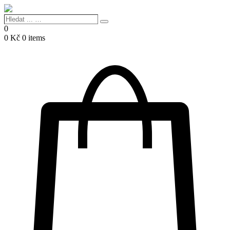
Hledat
Search
...
0
…
0
Kč
0 items