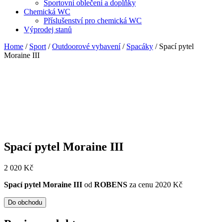
Sportovní oblečení a doplňky
Chemická WC
Příslušenství pro chemická WC
Výprodej stanů
Home
/
Sport
/
Outdoorové vybavení
/
Spacáky
/ Spací pytel
Moraine III
Spací pytel Moraine III
2 020
Kč
Spací pytel Moraine III
od
ROBENS
za cenu 2020 Kč
Do obchodu