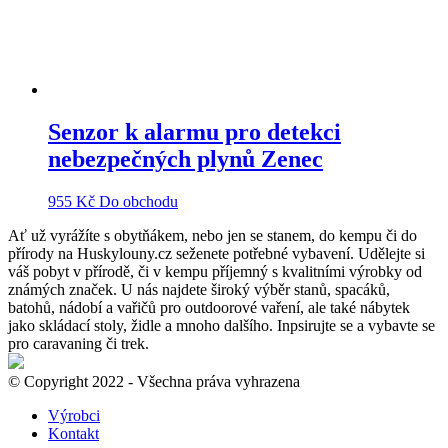
Senzor k alarmu pro detekci
nebezpečných plynů Zenec
955
Kč
Do obchodu
Ať už vyrážíte s obytňákem, nebo jen se stanem, do kempu či do
přírody na Huskylouny.cz seženete potřebné vybavení. Udělejte si
váš pobyt v přírodě, či v kempu příjemný s kvalitními výrobky od
známých značek. U nás najdete široký výběr stanů, spacáků,
batohů, nádobí a vařičů pro outdoorové vaření, ale také nábytek
jako skládací stoly, židle a mnoho dalšího. Inpsirujte se a vybavte se
pro caravaning či trek.
© Copyright 2022 - Všechna práva vyhrazena
Výrobci
Kontakt