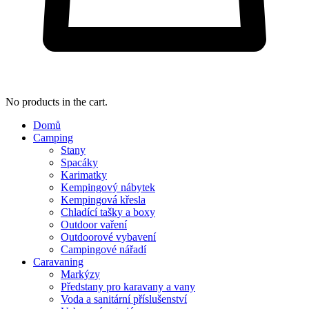
No products in the cart.
Domů
Camping
Stany
Spacáky
Karimatky
Kempingový nábytek
Kempingová křesla
Chladící tašky a boxy
Outdoor vaření
Outdoorové vybavení
Campingové nářadí
Caravaning
Markýzy
Předstany pro karavany a vany
Voda a sanitární příslušenství