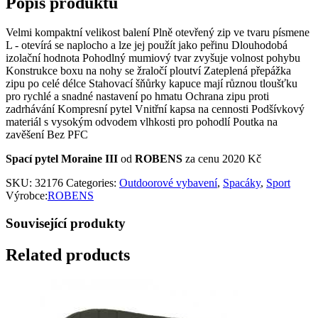
Popis produktu
Velmi kompaktní velikost balení Plně otevřený zip ve tvaru písmene
L - otevírá se naplocho a lze jej použít jako peřinu Dlouhodobá
izolační hodnota Pohodlný mumiový tvar zvyšuje volnost pohybu
Konstrukce boxu na nohy se žraločí ploutví Zateplená přepážka
zipu po celé délce Stahovací šňůrky kapuce mají různou tloušťku
pro rychlé a snadné nastavení po hmatu Ochrana zipu proti
zadrhávání Kompresní pytel Vnitřní kapsa na cennosti Podšívkový
materiál s vysokým odvodem vlhkosti pro pohodlí Poutka na
zavěšení Bez PFC
Spací pytel Moraine III
od
ROBENS
za cenu 2020 Kč
SKU:
32176
Categories:
Outdoorové vybavení
,
Spacáky
,
Sport
Výrobce:
ROBENS
Související produkty
Related products