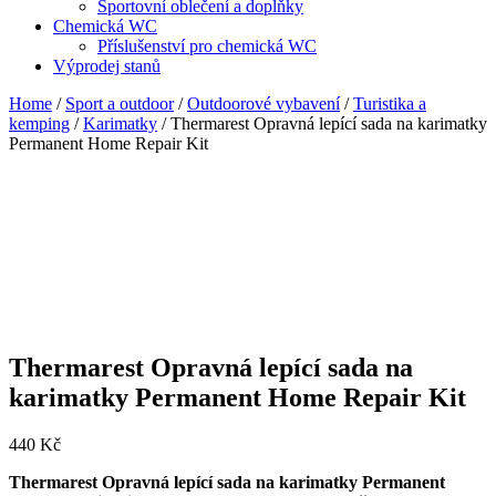
Sportovní oblečení a doplňky
Chemická WC
Příslušenství pro chemická WC
Výprodej stanů
Home
/
Sport a outdoor
/
Outdoorové vybavení
/
Turistika a
kemping
/
Karimatky
/ Thermarest Opravná lepící sada na karimatky
Permanent Home Repair Kit
Thermarest Opravná lepící sada na
karimatky Permanent Home Repair Kit
440
Kč
Thermarest Opravná lepící sada na karimatky Permanent