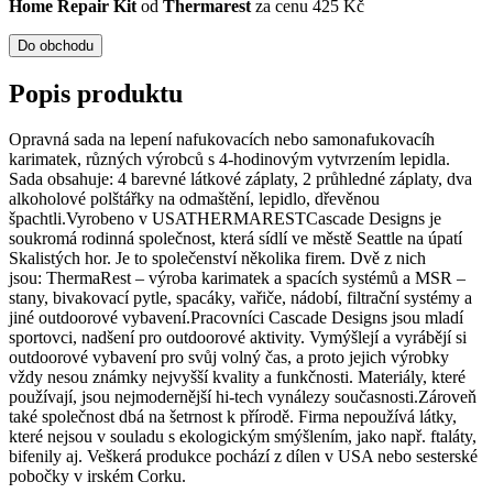
Home Repair Kit
od
Thermarest
za cenu 425 Kč
Do obchodu
Popis produktu
Opravná sada na lepení nafukovacích nebo samonafukovacíh
karimatek, různých výrobců s 4-hodinovým vytvrzením lepidla.
Sada obsahuje: 4 barevné látkové záplaty, 2 průhledné záplaty, dva
alkoholové polštářky na odmaštění, lepidlo, dřevěnou
špachtli.Vyrobeno v USATHERMARESTCascade Designs je
soukromá rodinná společnost, která sídlí ve městě Seattle na úpatí
Skalistých hor. Je to společenství několika firem. Dvě z nich
jsou: ThermaRest – výroba karimatek a spacích systémů a MSR –
stany, bivakovací pytle, spacáky, vařiče, nádobí, filtrační systémy a
jiné outdoorové vybavení.Pracovníci Cascade Designs jsou mladí
sportovci, nadšení pro outdoorové aktivity. Vymýšlejí a vyrábějí si
outdoorové vybavení pro svůj volný čas, a proto jejich výrobky
vždy nesou známky nejvyšší kvality a funkčnosti. Materiály, které
používají, jsou nejmodernější hi-tech vynálezy současnosti.Zároveň
také společnost dbá na šetrnost k přírodě. Firma nepoužívá látky,
které nejsou v souladu s ekologickým smýšlením, jako např. ftaláty,
bifenily aj. Veškerá produkce pochází z dílen v USA nebo sesterské
pobočky v irském Corku.