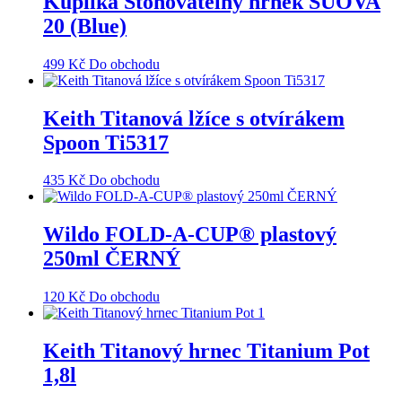
Kupilka Stohovatelný hrnek SUOVA
20 (Blue)
499
Kč
Do obchodu
Keith Titanová lžíce s otvírákem
Spoon Ti5317
435
Kč
Do obchodu
Wildo FOLD-A-CUP® plastový
250ml ČERNÝ
120
Kč
Do obchodu
Keith Titanový hrnec Titanium Pot
1,8l