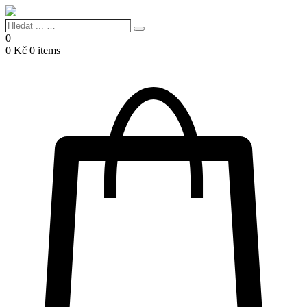
Hledat
Search
...
0
…
0
Kč
0 items