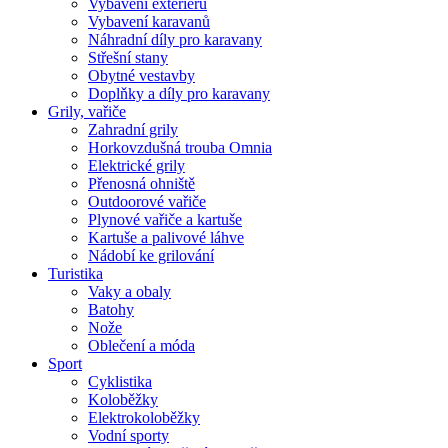
Vybavení exteriéru
Vybavení karavanů
Náhradní díly pro karavany
Střešní stany
Obytné vestavby
Doplňky a díly pro karavany
Grily, vařiče
Zahradní grily
Horkovzdušná trouba Omnia
Elektrické grily
Přenosná ohniště
Outdoorové vařiče
Plynové vařiče a kartuše
Kartuše a palivové láhve
Nádobí ke grilování
Turistika
Vaky a obaly
Batohy
Nože
Oblečení a móda
Sport
Cyklistika
Koloběžky
Elektrokoloběžky
Vodní sporty