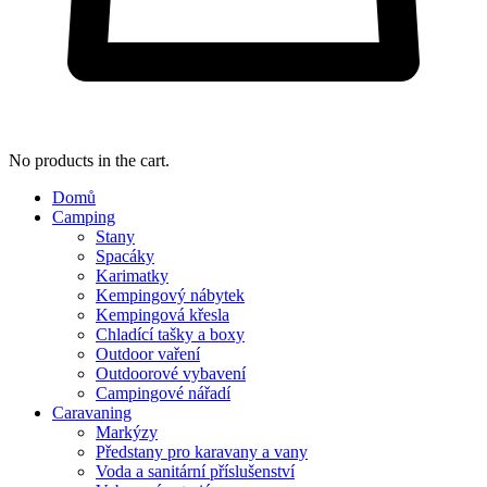
No products in the cart.
Domů
Camping
Stany
Spacáky
Karimatky
Kempingový nábytek
Kempingová křesla
Chladící tašky a boxy
Outdoor vaření
Outdoorové vybavení
Campingové nářadí
Caravaning
Markýzy
Předstany pro karavany a vany
Voda a sanitární příslušenství