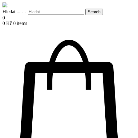
Hledat ... …
Search
0
0
Kč
0 items