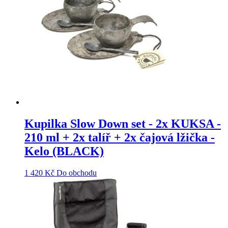
Kupilka Slow Down set - 2x KUKSA -
210 ml + 2x talíř + 2x čajová lžička -
Kelo (BLACK)
1 420
Kč
Do obchodu