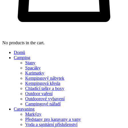
No products in the cart.
Domů
Camping
Stany
Spacáky
Karimatky
Kempingový nábytek
Kempingová křesla
Chladící tašky a boxy
Outdoor vaření
Outdoorové vybavení
Campingové nářadí
Caravaning
Markýzy
Předstany pro karavany a vany
Voda a sanitární příslušenství