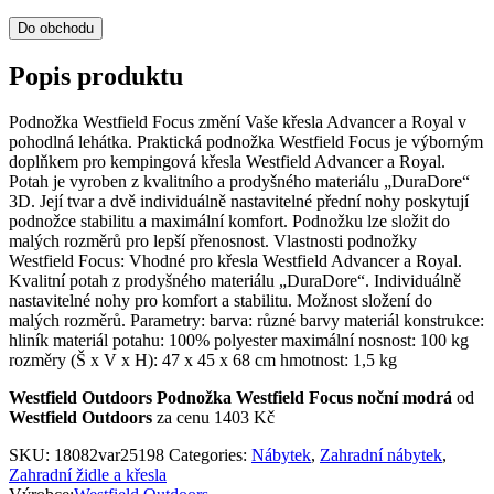
Do obchodu
Popis produktu
Podnožka Westfield Focus změní Vaše křesla Advancer a Royal v
pohodlná lehátka. Praktická podnožka Westfield Focus je výborným
doplňkem pro kempingová křesla Westfield Advancer a Royal.
Potah je vyroben z kvalitního a prodyšného materiálu „DuraDore“
3D. Její tvar a dvě individuálně nastavitelné přední nohy poskytují
podnožce stabilitu a maximální komfort. Podnožku lze složit do
malých rozměrů pro lepší přenosnost. Vlastnosti podnožky
Westfield Focus: Vhodné pro křesla Westfield Advancer a Royal.
Kvalitní potah z prodyšného materiálu „DuraDore“. Individuálně
nastavitelné nohy pro komfort a stabilitu. Možnost složení do
malých rozměrů. Parametry: barva: různé barvy materiál konstrukce:
hliník materiál potahu: 100% polyester maximální nosnost: 100 kg
rozměry (Š x V x H): 47 x 45 x 68 cm hmotnost: 1,5 kg
Westfield Outdoors Podnožka Westfield Focus noční modrá
od
Westfield Outdoors
za cenu 1403 Kč
SKU:
18082var25198
Categories:
Nábytek
,
Zahradní nábytek
,
Zahradní židle a křesla