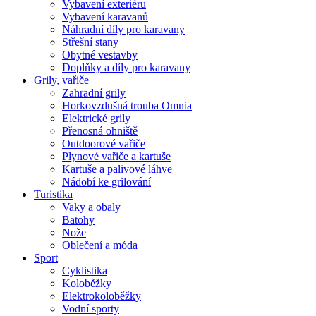
Vybavení exteriéru
Vybavení karavanů
Náhradní díly pro karavany
Střešní stany
Obytné vestavby
Doplňky a díly pro karavany
Grily, vařiče
Zahradní grily
Horkovzdušná trouba Omnia
Elektrické grily
Přenosná ohniště
Outdoorové vařiče
Plynové vařiče a kartuše
Kartuše a palivové láhve
Nádobí ke grilování
Turistika
Vaky a obaly
Batohy
Nože
Oblečení a móda
Sport
Cyklistika
Koloběžky
Elektrokoloběžky
Vodní sporty