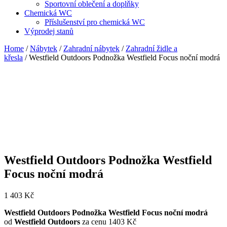
Sportovní oblečení a doplňky
Chemická WC
Příslušenství pro chemická WC
Výprodej stanů
Home
/
Nábytek
/
Zahradní nábytek
/
Zahradní židle a
křesla
/ Westfield Outdoors Podnožka Westfield Focus noční modrá
Westfield Outdoors Podnožka Westfield
Focus noční modrá
1 403
Kč
Westfield Outdoors Podnožka Westfield Focus noční modrá
od
Westfield Outdoors
za cenu 1403 Kč