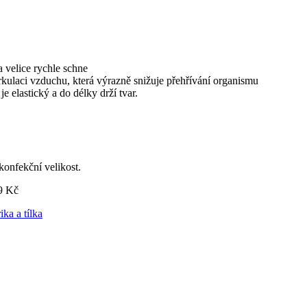
a velice rychle schne
irkulaci vzduchu, která výrazně snižuje přehřívání organismu
e elastický a do délky drží tvar.
konfekční velikost.
9 Kč
ika a tílka