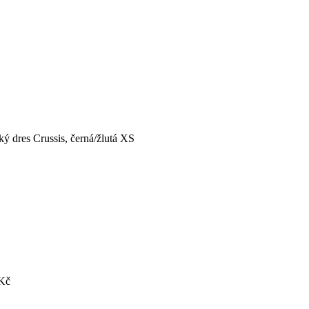
ký dres Crussis, černá/žlutá XS
 Kč