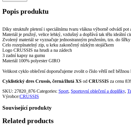
Popis produktu
Díky struktuře pletení i speciálnímu tvaru vlákna výborně odvádí pot 
Materiál je pružný, velice lehký, vzdušný a dopřává tak tělu ideální c
Zvolený materiál se vyznačuje jednostranným pružením, tzn. do šířky j
Celo rozepínatelný zip, u krku zakončený nízkým stojáčkem
Logo CRUSSIS na hrudi a na zádech
3 zadní kapsy na gumu
Materiál 100% polyester GIRO
Velikost cyklo oblečení doporučujeme zvolit o číslo větší než běžnou 
Cyklistický dres Crussis, černá/žlutá XS
od
CRUSSIS
za cenu 83
SKU:
27820_876
Categories:
Sport
,
Sportovní oblečení a doplňky
,
Tr
Výrobce:
CRUSSIS
Související produkty
Related products