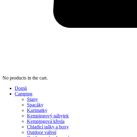
No products in the cart.
Domů
Camping
Stany
Spacáky
Karimatky
Kempingový nábytek
Kempingová křesla
Chladící tašky a boxy
Outdoor vaření