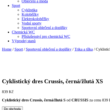
Oblečení a móda
Sport
Cyklistika
Koloběžky
Elektrokoloběžky
Vodní sporty
Sportovní oblečení a doplňky
Chemická WC
Příslušenství pro chemická WC
Výprodej stanů
Home
/
Sport
/
Sportovní oblečení a doplňky
/
Trika a tílka
/ Cyklistic
Cyklistický dres Crussis, černá/žlutá XS
839
Kč
Cyklistický dres Crussis, černá/žlutá S
od
CRUSSIS
za cenu 839
Do obchodu