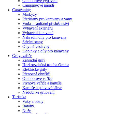
Outdoorové vybavení
Campingové nářadí
Caravaning
Markýzy
Předstany pro karavany a vany
Voda a sanitární příslušenství
Vybavení exteriéru
Vybavení karavanů
Náhradní díly pro karavany
Střešní stany
Obytné vestavby
Doplňky a díly pro karavany
Grily, vařiče
Zahradní grily
Horkovzdušná trouba Omnia
Elektrické grily
Přenosná ohniště
Outdoorové vařiče
Plynové vařiče a kartuše
Kartuše a palivové láhve
Nádobí ke grilování
Turistika
Vaky a obaly
Batohy
Nože