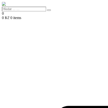
Hledat
Search
...
0
…
0
Kč
0 items