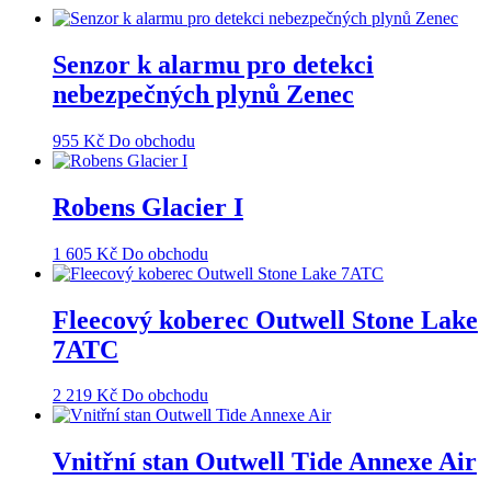
Senzor k alarmu pro detekci
nebezpečných plynů Zenec
955
Kč
Do obchodu
Robens Glacier I
1 605
Kč
Do obchodu
Fleecový koberec Outwell Stone Lake
7ATC
2 219
Kč
Do obchodu
Vnitřní stan Outwell Tide Annexe Air