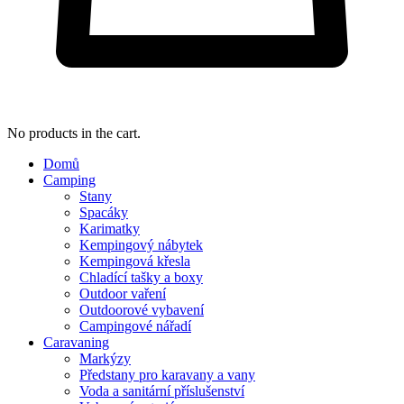
No products in the cart.
Domů
Camping
Stany
Spacáky
Karimatky
Kempingový nábytek
Kempingová křesla
Chladící tašky a boxy
Outdoor vaření
Outdoorové vybavení
Campingové nářadí
Caravaning
Markýzy
Předstany pro karavany a vany
Voda a sanitární příslušenství