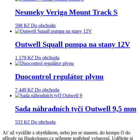
Nesmeky Veriga Mount Track S
598
Kč
Do obchodu
Outwell Squall pumpa na stany 12V
1 179
Kč
Do obchodu
Duocontrol regulátor plynu
7 449
Kč
Do obchodu
Sada náhradních tyčí Outwell 9,5 mm
533
Kč
Do obchodu
Ať už vyrážíte s obytňákem, nebo jen se stanem, do kempu či do
přírody na Huskylouny.cz seženete potřebné vybavení. Udělejte si