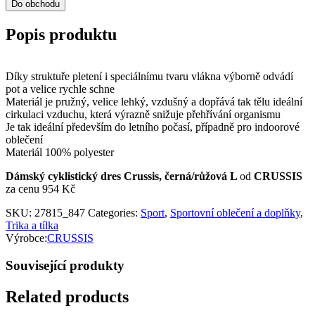
Do obchodu
Popis produktu
Díky struktuře pletení i speciálnímu tvaru vlákna výborně odvádí
pot a velice rychle schne
Materiál je pružný, velice lehký, vzdušný a dopřává tak tělu ideální
cirkulaci vzduchu, která výrazně snižuje přehřívání organismu
Je tak ideální především do letního počasí, případně pro indoorové
oblečení
Materiál 100% polyester
Dámský cyklistický dres Crussis, černá/růžová L
od
CRUSSIS
za cenu 954 Kč
SKU:
27815_847
Categories:
Sport
,
Sportovní oblečení a doplňky
,
Trika a tílka
Výrobce:
CRUSSIS
Související produkty
Related products