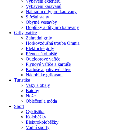
Vybavení exteriéru
Vybavení karavanů
Náhradní díly pro karavany
Střešní stany
Obytné vestavby
Doplňky a díly pro karavany
Grily, vařiče
Zahradní grily
Horkovzdušná trouba Omnia
Elektrické grily
Přenosná ohniště
Outdoorové vařiče
Plynové vařiče a kartuše
Kartuše a palivové láhve
Nádobí ke grilování
Turistika
Vaky a obaly
Batohy
Nože
Oblečení a móda
Sport
Cyklistika
Koloběžky
Elektrokoloběžky
Vodní sporty