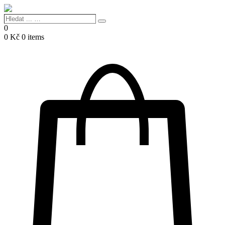
Hledat
Search
...
0
…
0
Kč
0 items