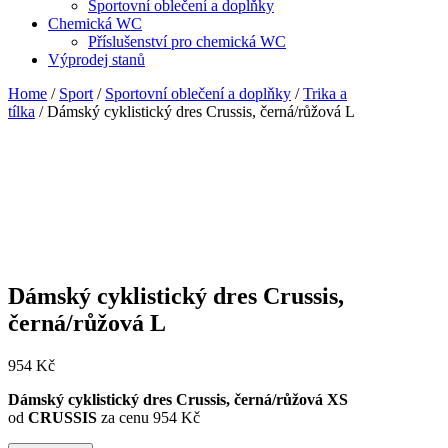
Sportovní oblečení a doplňky
Chemická WC
Příslušenství pro chemická WC
Výprodej stanů
Home
/
Sport
/
Sportovní oblečení a doplňky
/
Trika a
tílka
/ Dámský cyklistický dres Crussis, černá/růžová L
Dámský cyklistický dres Crussis,
černá/růžová L
954
Kč
Dámský cyklistický dres Crussis, černá/růžová XS
od
CRUSSIS
za cenu 954 Kč