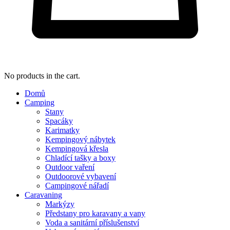
No products in the cart.
Domů
Camping
Stany
Spacáky
Karimatky
Kempingový nábytek
Kempingová křesla
Chladící tašky a boxy
Outdoor vaření
Outdoorové vybavení
Campingové nářadí
Caravaning
Markýzy
Předstany pro karavany a vany
Voda a sanitární příslušenství