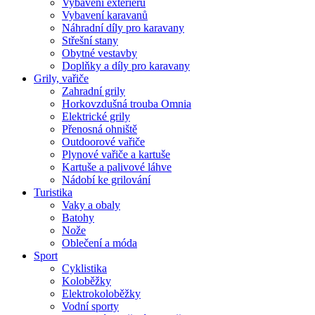
Vybavení exteriéru
Vybavení karavanů
Náhradní díly pro karavany
Střešní stany
Obytné vestavby
Doplňky a díly pro karavany
Grily, vařiče
Zahradní grily
Horkovzdušná trouba Omnia
Elektrické grily
Přenosná ohniště
Outdoorové vařiče
Plynové vařiče a kartuše
Kartuše a palivové láhve
Nádobí ke grilování
Turistika
Vaky a obaly
Batohy
Nože
Oblečení a móda
Sport
Cyklistika
Koloběžky
Elektrokoloběžky
Vodní sporty