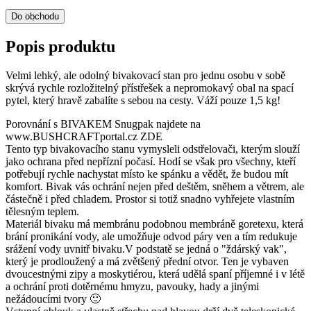
Do obchodu
Popis produktu
Velmi lehký, ale odolný bivakovací stan pro jednu osobu v sobě
skrývá rychle rozložitelný přístřešek a nepromokavý obal na spací
pytel, který hravě zabalíte s sebou na cesty. Váží pouze 1,5 kg!
Porovnání s BIVAKEM Snugpak najdete na
www.BUSHCRAFTportal.cz ZDE
Tento typ bivakovacího stanu vymysleli odstřelovači, kterým slouží
jako ochrana před nepřízní počasí. Hodí se však pro všechny, kteří
potřebují rychle nachystat místo ke spánku a vědět, že budou mít
komfort. Bivak vás ochrání nejen před deštěm, sněhem a větrem, ale
částečně i před chladem. Prostor si totiž snadno vyhřejete vlastním
tělesným teplem.
Materiál bivaku má membránu podobnou membráně goretexu, která
brání pronikání vody, ale umožňuje odvod páry ven a tím redukuje
srážení vody uvnitř bivaku.V podstatě se jedná o "ždárský vak",
který je prodloužený a má zvětšený přední otvor. Ten je vybaven
dvoucestnými zipy a moskytiérou, která udělá spaní příjemné i v létě
a ochrání proti dotěrnému hmyzu, pavouky, hady a jinými
nežádoucími tvory 🙂