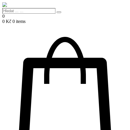
Hledat
Search
...
0
…
0
Kč
0 items