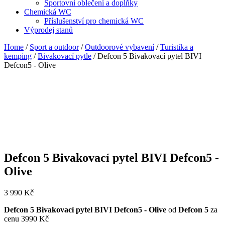
Sportovní oblečení a doplňky
Chemická WC
Příslušenství pro chemická WC
Výprodej stanů
Home
/
Sport a outdoor
/
Outdoorové vybavení
/
Turistika a
kemping
/
Bivakovací pytle
/ Defcon 5 Bivakovací pytel BIVI
Defcon5 - Olive
Defcon 5 Bivakovací pytel BIVI Defcon5 -
Olive
3 990
Kč
Defcon 5 Bivakovací pytel BIVI Defcon5 - Olive
od
Defcon 5
za
cenu 3990 Kč