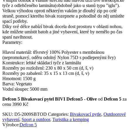
Vstupní oblouk a vlastně střechu nad hlavou drží dvě teleskopické
tyče z odlehčeného laminátu(obdobně jako u stanů typu "iglu").
Velkou výhodou oproti některým vakům je dlouhý zip po celé
straně, pomocí kterého bivak rozepnete a pohodlně do něj umístíte
spací potřeby.
Díky své délce nabízí bivak docela dost prostoru v oblasti nohou,
kde můžete umístit batoh a jiné vybavení, které by nemělo po čas
spaní navlhnout.
Parametry:
Hlavní materiál: třívrstvý 100% Polyester s membránou
(nepromokavý, oděru odolný Nylon 75D s podlepenými švy)
Konstrukce: lehké skládací tyče z laminálu
Rozměry po rozložení: 230 x 80 x 50 cm (d, š, v)
Rozměry po zabalení: 35 x 15 x 13 cm (d, š, v)
Hmotnost: 1500 g
Barva: Vegetato
Vodní sloupec 5000 mm
Defcon 5 Bivakovací pytel BIVI Defcon5 - Olive
od
Defcon 5
za
cenu 3990 Kč
SKU:
D5-2009SBTOD
Categories:
Bivakovací pytle
,
Outdoorové
vybavení
,
Sport a outdoor
,
Turistika a kemping
Výrobce:
Defcon 5