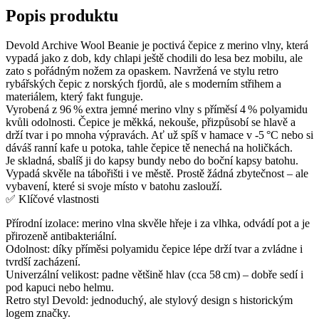
Popis produktu
Devold Archive Wool Beanie je poctivá čepice z merino vlny, která
vypadá jako z dob, kdy chlapi ještě chodili do lesa bez mobilu, ale
zato s pořádným nožem za opaskem. Navržená ve stylu retro
rybářských čepic z norských fjordů, ale s moderním střihem a
materiálem, který fakt funguje.
Vyrobená z 96 % extra jemné merino vlny s příměsí 4 % polyamidu
kvůli odolnosti. Čepice je měkká, nekouše, přizpůsobí se hlavě a
drží tvar i po mnoha výpravách. Ať už spíš v hamace v -5 °C nebo si
dáváš ranní kafe u potoka, tahle čepice tě nenechá na holičkách.
Je skladná, sbalíš ji do kapsy bundy nebo do boční kapsy batohu.
Vypadá skvěle na tábořišti i ve městě. Prostě žádná zbytečnost – ale
vybavení, které si svoje místo v batohu zaslouží.
✅ Klíčové vlastnosti
Přírodní izolace: merino vlna skvěle hřeje i za vlhka, odvádí pot a je
přirozeně antibakteriální.
Odolnost: díky příměsi polyamidu čepice lépe drží tvar a zvládne i
tvrdší zacházení.
Univerzální velikost: padne většině hlav (cca 58 cm) – dobře sedí i
pod kapuci nebo helmu.
Retro styl Devold: jednoduchý, ale stylový design s historickým
logem značky.