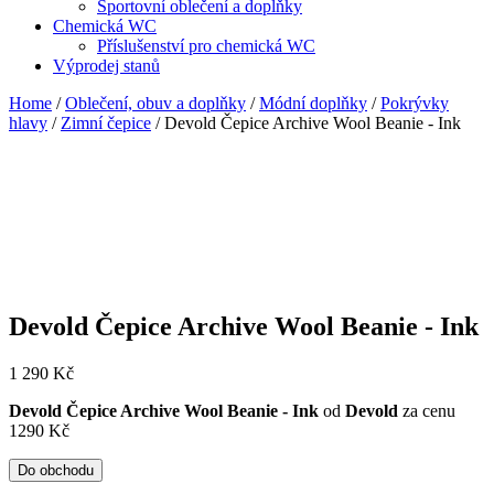
Sportovní oblečení a doplňky
Chemická WC
Příslušenství pro chemická WC
Výprodej stanů
Home
/
Oblečení, obuv a doplňky
/
Módní doplňky
/
Pokrývky
hlavy
/
Zimní čepice
/ Devold Čepice Archive Wool Beanie - Ink
Devold Čepice Archive Wool Beanie - Ink
1 290
Kč
Devold Čepice Archive Wool Beanie - Ink
od
Devold
za cenu
1290 Kč
Do obchodu