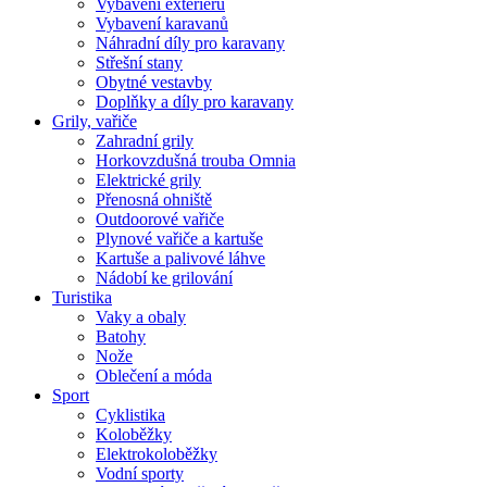
Vybavení exteriéru
Vybavení karavanů
Náhradní díly pro karavany
Střešní stany
Obytné vestavby
Doplňky a díly pro karavany
Grily, vařiče
Zahradní grily
Horkovzdušná trouba Omnia
Elektrické grily
Přenosná ohniště
Outdoorové vařiče
Plynové vařiče a kartuše
Kartuše a palivové láhve
Nádobí ke grilování
Turistika
Vaky a obaly
Batohy
Nože
Oblečení a móda
Sport
Cyklistika
Koloběžky
Elektrokoloběžky
Vodní sporty