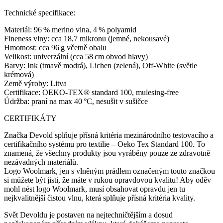
Technické specifikace:
Materiál: 96 % merino vlna, 4 % polyamid
Fineness vlny: cca 18,7 mikronu (jemné, nekousavé)
Hmotnost: cca 96 g včetně obalu
Velikost: univerzální (cca 58 cm obvod hlavy)
Barvy: Ink (tmavě modrá), Lichen (zelená), Off-White (světle
krémová)
Země výroby: Litva
Certifikace: OEKO-TEX® standard 100, mulesing-free
Údržba: praní na max 40 °C, nesušit v sušičce
CERTIFIKÁTY
Značka Devold splňuje přísná kritéria mezinárodního testovacího a
certifikačního systému pro textilie – Oeko Tex Standard 100. To
znamená, že všechny produkty jsou vyráběny pouze ze zdravotně
nezávadných materiálů.
Logo Woolmark, jen s vlněným prádlem označeným touto značkou
si můžete být jisti, že máte v rukou opravdovou kvalitu! Aby oděv
mohl nést logo Woolmark, musí obsahovat opravdu jen tu
nejkvalitnější čistou vlnu, která splňuje přísná kritéria kvality.
Svět Devoldu je postaven na nejtechničtějším a dosud