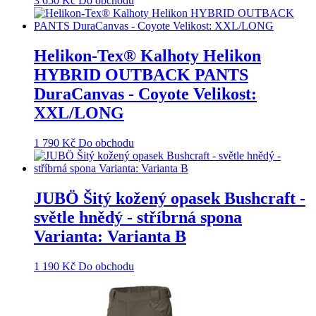
3 650
Kč
Do obchodu
Helikon-Tex® Kalhoty Helikon
HYBRID OUTBACK PANTS
DuraCanvas - Coyote Velikost:
XXL/LONG
1 790
Kč
Do obchodu
JUBÖ Šitý kožený opasek Bushcraft -
světle hnědý - stříbrná spona
Varianta: Varianta B
1 190
Kč
Do obchodu