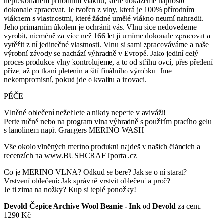
nepřekonaném přírodním vláknu, které dokážeme naprosto
dokonale zpracovat. Je tvořen z vlny, která je 100% přírodním
vláknem s vlastnostmi, které žádné umělé vlákno neumí nahradit.
Jeho primárním úkolem je ochránit vás. Vlnu sice nedovedeme
vyrobit, nicméně za více než 166 let ji umíme dokonale zpracovat a
vytěžit z ní jedinečné vlastnosti. Vlnu si sami zpracováváme a naše
výrobní závody se nachází výhradně v Evropě. Jako jediní celý
proces produkce vlny kontrolujeme, a to od střihu ovcí, přes předení
příze, až po tkaní pletenin a šití finálního výrobku. Jme
nekompromisní, pokud jde o kvalitu a inovaci.
PÉČE
Vlněné oblečení nežehlete a nikdy neperte v aviváži!
Perte ručně nebo na program vlna výhradně s použitím pracího gelu
s lanolinem např. Grangers MERINO WASH
Vše okolo vlněných merino produktů najdeš v našich článcích a
recenzích na www.BUSHCRAFTportal.cz
Co je MERINO VLNA? Odkud se bere? Jak se o ní starat?
Vrstvení oblečení: Jak správně vrstvit oblečení a proč?
Je ti zima na nožky? Kup si teplé ponožky!
Devold Čepice Archive Wool Beanie - Ink
od
Devold
za cenu
1290 Kč