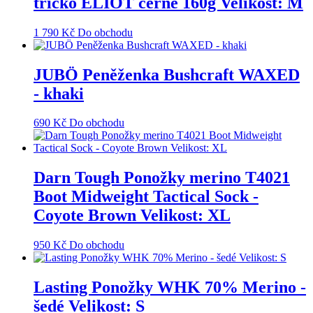
tričko ELIOT černé 160g Velikost: M
1 790
Kč
Do obchodu
JUBÖ Peněženka Bushcraft WAXED
- khaki
690
Kč
Do obchodu
Darn Tough Ponožky merino T4021
Boot Midweight Tactical Sock -
Coyote Brown Velikost: XL
950
Kč
Do obchodu
Lasting Ponožky WHK 70% Merino -
šedé Velikost: S