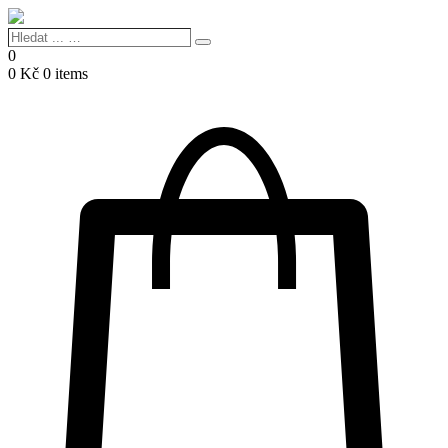
Hledat
Search
...
0
…
0
Kč
0 items