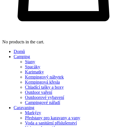
No products in the cart.
Domů
Camping
Stany
Spacáky
Karimatky
Kempingový nábytek
Kempingová křesla
Chladící tašky a boxy
Outdoor vaření
Outdoorové vybavení
Campingové nářadí
Caravaning
Markýzy
Předstany pro karavany a vany
Voda a sanitární příslušenství