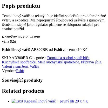
Popis produktu
Tento lihový vařič na tekutý líh je ideální společník pro dobrodružné
výlety a expedice. Má nepropustný šroubovací uzávěre s gumovým
těsněním, stejně jako regulátor plamene se sklopnou rukojetí pro
snadné použití.
Rozměry: 46 x Ø 74 mm
váha 92g
Esbit lihový vařič AB300BR
od
Esbit
za cenu 410 Kč
SKU:
AB300BR
Categories:
Domácí a osobní spotřebiče
,
Kuchyňské spotřebiče
,
Malé kuchyňské spotřebiče
,
Příprava jídla
,
Vaření a smažení
,
Vařiče
Výrobce:
Esbit
Související produkty
Related products