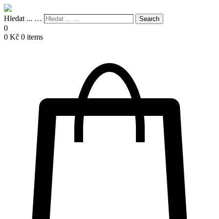
Hledat ... …
Search
0
0
Kč
0 items