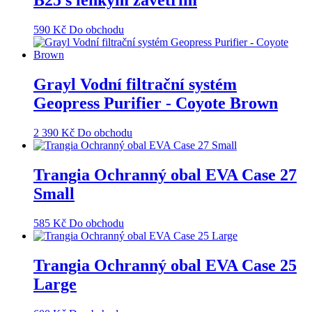
B25 s lehkým závětřím
590
Kč
Do obchodu
Grayl Vodní filtrační systém
Geopress Purifier - Coyote Brown
2 390
Kč
Do obchodu
Trangia Ochranný obal EVA Case 27
Small
585
Kč
Do obchodu
Trangia Ochranný obal EVA Case 25
Large