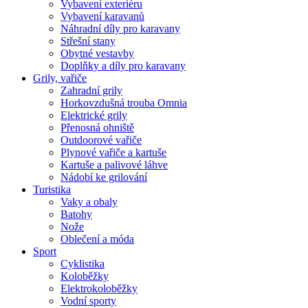
Vybavení exteriéru
Vybavení karavanů
Náhradní díly pro karavany
Střešní stany
Obytné vestavby
Doplňky a díly pro karavany
Grily, vařiče
Zahradní grily
Horkovzdušná trouba Omnia
Elektrické grily
Přenosná ohniště
Outdoorové vařiče
Plynové vařiče a kartuše
Kartuše a palivové láhve
Nádobí ke grilování
Turistika
Vaky a obaly
Batohy
Nože
Oblečení a móda
Sport
Cyklistika
Koloběžky
Elektrokoloběžky
Vodní sporty