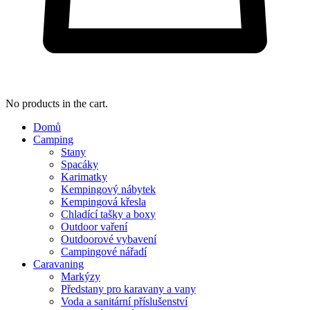
No products in the cart.
Domů
Camping
Stany
Spacáky
Karimatky
Kempingový nábytek
Kempingová křesla
Chladící tašky a boxy
Outdoor vaření
Outdoorové vybavení
Campingové nářadí
Caravaning
Markýzy
Předstany pro karavany a vany
Voda a sanitární příslušenství