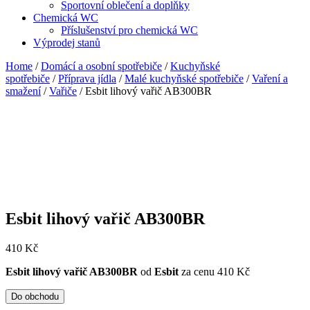
Sportovní oblečení a doplňky
Chemická WC
Příslušenství pro chemická WC
Výprodej stanů
Home
/
Domácí a osobní spotřebiče
/
Kuchyňské
spotřebiče
/
Příprava jídla
/
Malé kuchyňské spotřebiče
/
Vaření a
smažení
/
Vařiče
/ Esbit lihový vařič AB300BR
Esbit lihový vařič AB300BR
410
Kč
Esbit lihový vařič AB300BR
od
Esbit
za cenu 410 Kč
Do obchodu