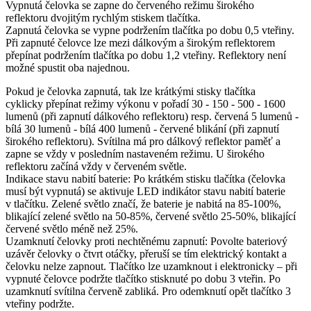
Vypnutá čelovka se zapne do červeného režimu širokého
reflektoru dvojitým rychlým stiskem tlačítka.
Zapnutá čelovka se vypne podržením tlačítka po dobu 0,5 vteřiny.
Při zapnuté čelovce lze mezi dálkovým a širokým reflektorem
přepínat podržením tlačítka po dobu 1,2 vteřiny. Reflektory není
možné spustit oba najednou.
Pokud je čelovka zapnutá, tak lze krátkými stisky tlačítka
cyklicky přepínat režimy výkonu v pořadí 30 - 150 - 500 - 1600
lumenů (při zapnutí dálkového reflektoru) resp. červená 5 lumenů -
bílá 30 lumenů - bílá 400 lumenů - červené blikání (při zapnutí
širokého reflektoru). Svítilna má pro dálkový reflektor paměť a
zapne se vždy v posledním nastaveném režimu. U širokého
reflektoru začíná vždy v červeném světle.
Indikace stavu nabití baterie: Po krátkém stisku tlačítka (čelovka
musí být vypnutá) se aktivuje LED indikátor stavu nabití baterie
v tlačítku. Zelené světlo značí, že baterie je nabitá na 85-100%,
blikající zelené světlo na 50-85%, červené světlo 25-50%, blikající
červené světlo méně než 25%.
Uzamknutí čelovky proti nechtěnému zapnutí: Povolte bateriový
uzávěr čelovky o čtvrt otáčky, přeruší se tím elektrický kontakt a
čelovku nelze zapnout. Tlačítko lze uzamknout i elektronicky – při
vypnuté čelovce podržte tlačítko stisknuté po dobu 3 vteřin. Po
uzamknutí svítilna červeně zabliká. Pro odemknutí opět tlačítko 3
vteřiny podržte.