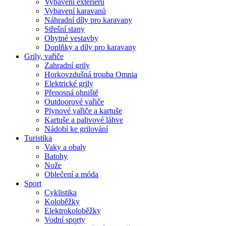
Vybavení exteriéru
Vybavení karavanů
Náhradní díly pro karavany
Střešní stany
Obytné vestavby
Doplňky a díly pro karavany
Grily, vařiče
Zahradní grily
Horkovzdušná trouba Omnia
Elektrické grily
Přenosná ohniště
Outdoorové vařiče
Plynové vařiče a kartuše
Kartuše a palivové láhve
Nádobí ke grilování
Turistika
Vaky a obaly
Batohy
Nože
Oblečení a móda
Sport
Cyklistika
Koloběžky
Elektrokoloběžky
Vodní sporty