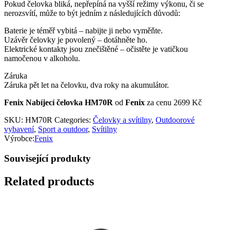
Pokud čelovka bliká, nepřepíná na vyšší režimy výkonu, či se
nerozsvítí, může to být jedním z následujících důvodů:
Baterie je téměř vybitá – nabijte ji nebo vyměňte.
Uzávěr čelovky je povolený – dotáhněte ho.
Elektrické kontakty jsou znečištěné – očistěte je vatičkou
namočenou v alkoholu.
Záruka
Záruka pět let na čelovku, dva roky na akumulátor.
Fenix Nabíjecí čelovka HM70R
od
Fenix
za cenu 2699 Kč
SKU:
HM70R
Categories:
Čelovky a svítilny
,
Outdoorové
vybavení
,
Sport a outdoor
,
Svítilny
Výrobce:
Fenix
Související produkty
Related products