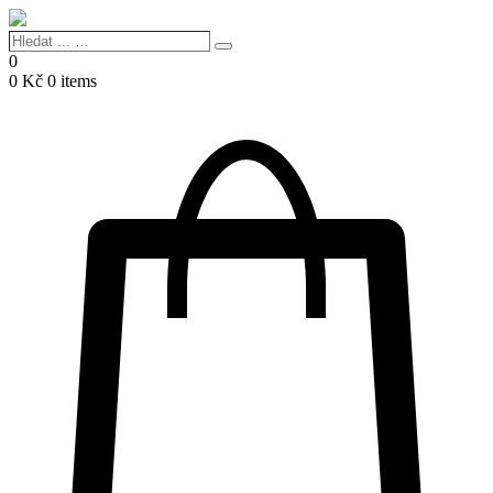
Hledat
Search
...
0
…
0
Kč
0 items