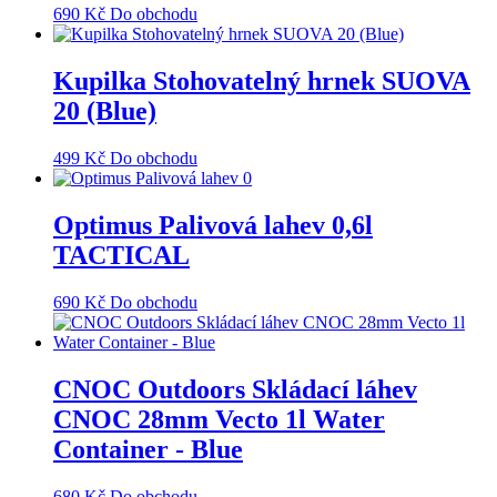
690
Kč
Do obchodu
Kupilka Stohovatelný hrnek SUOVA
20 (Blue)
499
Kč
Do obchodu
Optimus Palivová lahev 0,6l
TACTICAL
690
Kč
Do obchodu
CNOC Outdoors Skládací láhev
CNOC 28mm Vecto 1l Water
Container - Blue
680
Kč
Do obchodu