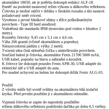
akumulátor 18650, ale je potřeba dokoupit redukci ALF-18.
Paměť na poslední nastavený režim výkonu u dálkového reflektoru.
Čelovku je možné otáčet v držáku v širokém rozsahu a tím nastavit
požadovaný směr svícení.
Vyrobeno z pevné hliníkové slitiny s těžce poškrábatelným
povrchem - Type III hard anodized.
Vodotěsná dle standardu IP68 (testováno pod vodou v hloubce 2
metry).
Rozměry čelovky: 9,45 cm x 5,1 cm x 4,6 cm.
Váha 206 gramů (včetně akumulátoru a popruhu).
Nárazuvzdorná pádům z výšky 2 metrů.
Tvrzená ultra čistá skleněná čočka s antireflexním povrchem.
Součástí balení je čelovka, akumulátor Fenix 21700 5000 mAh,
USB kabel, popruhy na hlavu a náhradní o-kroužek.
K čelovce lze dokoupit pouzdro Fenix APB-30, USB adaptér do
elektrické sítě a USB adaptér do auta.
Pro snadné uchycení na helmu lze dokoupit držák Fenix ALG-03.
Použití
Z výroby může být uvnitř svítilny na akumulátoru bílá izolační
krytka. Před prvním použitím ji z akumulátoru odstraňte.
Vypnutá čelovka se zapne do naposledy použitého
režimu dálkového reflektoru podržením tlačítka po dobu 0,5 vteřiny.