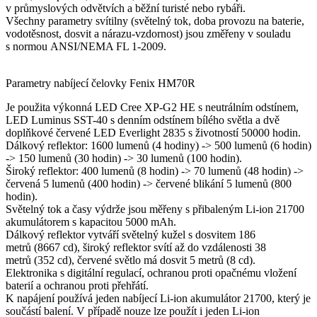
v průmyslových odvětvích a běžní turisté nebo rybáři.
Všechny parametry svítilny (světelný tok, doba provozu na baterie,
vodotěsnost, dosvit a nárazu-vzdornost) jsou změřeny v souladu
s normou ANSI/NEMA FL 1-2009.
Parametry nabíjecí čelovky Fenix HM70R
Je použita výkonná LED Cree XP-G2 HE s neutrálním odstínem,
LED Luminus SST-40 s denním odstínem bílého světla a dvě
doplňkové červené LED Everlight 2835 s životností 50000 hodin.
Dálkový reflektor: 1600 lumenů (4 hodiny) -> 500 lumenů (6 hodin)
-> 150 lumenů (30 hodin) -> 30 lumenů (100 hodin).
Široký reflektor: 400 lumenů (8 hodin) -> 70 lumenů (48 hodin) ->
červená 5 lumenů (400 hodin) -> červené blikání 5 lumenů (800
hodin).
Světelný tok a časy výdrže jsou měřeny s přibaleným Li-ion 21700
akumulátorem s kapacitou 5000 mAh.
Dálkový reflektor vytváří světelný kužel s dosvitem 186
metrů (8667 cd), široký reflektor svítí až do vzdálenosti 38
metrů (352 cd), červené světlo má dosvit 5 metrů (8 cd).
Elektronika s digitální regulací, ochranou proti opačnému vložení
baterií a ochranou proti přehřátí.
K napájení používá jeden nabíjecí Li-ion akumulátor 21700, který je
součástí balení. V případě nouze lze použít i jeden Li-ion