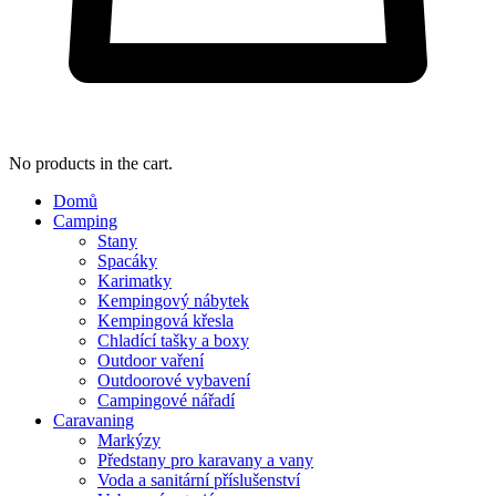
No products in the cart.
Domů
Camping
Stany
Spacáky
Karimatky
Kempingový nábytek
Kempingová křesla
Chladící tašky a boxy
Outdoor vaření
Outdoorové vybavení
Campingové nářadí
Caravaning
Markýzy
Předstany pro karavany a vany
Voda a sanitární příslušenství