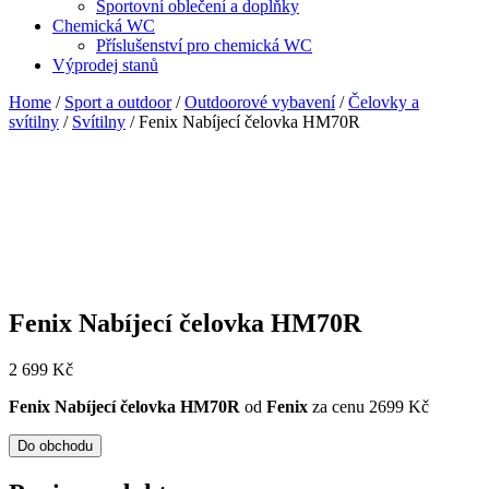
Sportovní oblečení a doplňky
Chemická WC
Příslušenství pro chemická WC
Výprodej stanů
Home
/
Sport a outdoor
/
Outdoorové vybavení
/
Čelovky a
svítilny
/
Svítilny
/ Fenix Nabíjecí čelovka HM70R
Fenix Nabíjecí čelovka HM70R
2 699
Kč
Fenix Nabíjecí čelovka HM70R
od
Fenix
za cenu 2699 Kč
Do obchodu