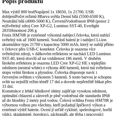
Popis produktu
Max výdrž 800 hodNapájení 1x 18650, 1x 21700, USB
dobíjeníPočet režimů 8Barva světla Denní bílá (5500-6500 K),
Neutrální bílá (4000-5000 K), ČervenáVodotěsnost IP68 (ponor 2
m)Světelný zdroj Cree XP-G2, Luminus SST-40, Everlight
2835Hmotnost 206 g
Fenix HM70R je extrémně výkonná nabíjecí čelovka, která nabízí
světelný tok až 1600 lumenů. Součástí balení je i nabíjecí Li-ion
akumulátor typu 21700 s kapacitou 5000 mAh, který se nabíjí přímo
v čelovce přes USB-C konektor. Čelovka je osazena více
světelnými zdroji, v dálkovém reflektoru se nachází LED Luminus
SST-40, která dosvítí až na vzdálenost 186 metrů. V druhém
širokém reflektoru je osazena LED Cree XP-G2 HE s teplejším
odstínem (neutral white) o výkonu 400 lumenů, která má světelnou
stopu velmi širokou a plynulou. Čelovka disponuje navíc i
červeným světlem s výkonem 5 lumenů. S touto barvou je schopna
svítit na nejnižší režim téměř 17 dní a dovede nepřetržitě blikat přes
33 dní.
Konstrukce z lehké hliníkové slitiny zajišťuje vysokou odolnost,
optimální chlazení a zároveň je plně vodotěsná dle standardu IP68
až do hloubky 2 metry pod vodou. Čelová svítilna Fenix HM70R je
výbornou volbou pro všechny, kteří požadují špičkový výkon a
extrémní výdrž baterie. Ocení jí určitě cyklisté, speleologové, horští
vůdci, skialpinisté, horolezci, záchranáři, ale třeba i pracovníci