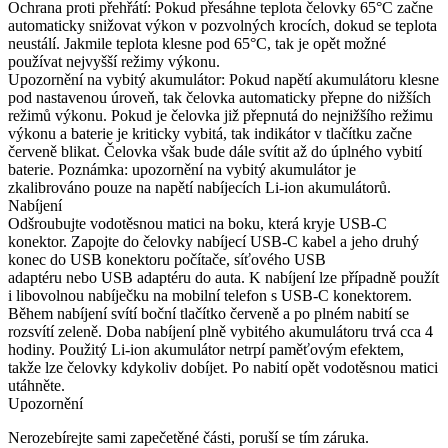
Ochrana proti přehřátí: Pokud přesáhne teplota čelovky 65°C začne
automaticky snižovat výkon v pozvolných krocích, dokud se teplota
neustálí. Jakmile teplota klesne pod 65°C, tak je opět možné
používat nejvyšší režimy výkonu.
Upozornění na vybitý akumulátor: Pokud napětí akumulátoru klesne
pod nastavenou úroveň, tak čelovka automaticky přepne do nižších
režimů výkonu. Pokud je čelovka již přepnutá do nejnižšího režimu
výkonu a baterie je kriticky vybitá, tak indikátor v tlačítku začne
červeně blikat. Čelovka však bude dále svítit až do úplného vybití
baterie. Poznámka: upozornění na vybitý akumulátor je
zkalibrováno pouze na napětí nabíjecích Li-ion akumulátorů.
Nabíjení
Odšroubujte vodotěsnou matici na boku, která kryje USB-C
konektor. Zapojte do čelovky nabíjecí USB-C kabel a jeho druhý
konec do USB konektoru počítače, síťového USB
adaptéru nebo USB adaptéru do auta. K nabíjení lze případně použít
i libovolnou nabíječku na mobilní telefon s USB-C konektorem.
Během nabíjení svítí boční tlačítko červeně a po plném nabití se
rozsvítí zeleně. Doba nabíjení plně vybitého akumulátoru trvá cca 4
hodiny. Použitý Li-ion akumulátor netrpí paměťovým efektem,
takže lze čelovky kdykoliv dobíjet. Po nabití opět vodotěsnou matici
utáhněte.
Upozornění
Nerozebírejte sami zapečetěné části, poruší se tím záruka.