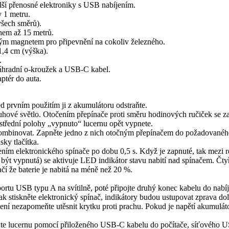
í přenosné elektroniky s USB nabíjením.
 1 metru.
všech směrů).
hem až 15 metrů.
ým magnetem pro připevnění na cokoliv železného.
1,4 cm (výška).
.
áhradní o-kroužek a USB-C kabel.
ptér do auta.
d prvním použitím ji z akumulátoru odstraňte.
hové světlo. Otočením přepínače proti směru hodinových ručiček se z
ostřední polohy „vypnuto“ lucernu opět vypnete.
 zkombinovat. Zapněte jedno z nich otočným přepínačem do požadované
sky tlačítka.
ním elektronického spínače po dobu 0,5 s. Když je zapnuté, tak mezi re
sí být vypnutá) se aktivuje LED indikátor stavu nabití nad spínačem. Čt
čí že baterie je nabitá na méně než 20 %.
ortu USB typu A na svítilně, poté připojte druhý konec kabelu do nab
k stiskněte elektronický spínač, indikátory budou ustupovat zprava do
ní nezapomeňte utěsnit krytku proti prachu. Pokud je napětí akumulát
jte lucernu pomocí přiloženého USB-C kabelu do počítače, síťového US