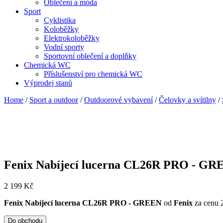
Oblečení a móda
Sport
Cyklistika
Koloběžky
Elektrokoloběžky
Vodní sporty
Sportovní oblečení a doplňky
Chemická WC
Příslušenství pro chemická WC
Výprodej stanů
Home
/
Sport a outdoor
/
Outdoorové vybavení
/
Čelovky a svítilny
/
Fenix Nabíjecí lucerna CL26R PRO - G
2 199
Kč
Fenix Nabíjecí lucerna CL26R PRO - GREEN
od
Fenix
za cenu 
Do obchodu