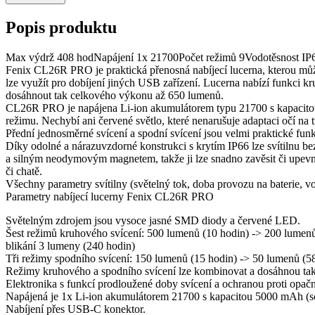
Popis produktu
Max výdrž 408 hodNapájení 1x 21700Počet režimů 9Vodotěsnost IP6
Fenix CL26R PRO je praktická přenosná nabíjecí lucerna, kterou můžete
lze využít pro dobíjení jiných USB zařízení. Lucerna nabízí funkci k
dosáhnout tak celkového výkonu až 650 lumenů.
CL26R PRO je napájena Li-ion akumulátorem typu 21700 s kapacitou 
režimu. Nechybí ani červené světlo, které nenarušuje adaptaci očí na 
Přední jednosměrné svícení a spodní svícení jsou velmi praktické funk
Díky odolné a nárazuvzdorné konstrukci s krytím IP66 lze svítilnu be
a silným neodymovým magnetem, takže ji lze snadno zavěsit či upevni
či chatě.
Všechny parametry svítilny (světelný tok, doba provozu na baterie
Parametry nabíjecí lucerny Fenix CL26R PRO
Světelným zdrojem jsou vysoce jasné SMD diody a červené LED.
Šest režimů kruhového svícení: 500 lumenů (10 hodin) -> 200 lumenů
blikání 3 lumeny (240 hodin)
Tři režimy spodního svícení: 150 lumenů (15 hodin) -> 50 lumenů (58
Režimy kruhového a spodního svícení lze kombinovat a dosáhnou ta
Elektronika s funkcí prodloužené doby svícení a ochranou proti opačn
Napájená je 1x Li-ion akumulátorem 21700 s kapacitou 5000 mAh (souč
Nabíjení přes USB-C konektor.