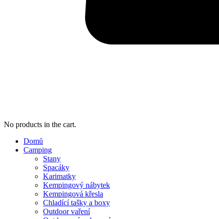
No products in the cart.
Domů
Camping
Stany
Spacáky
Karimatky
Kempingový nábytek
Kempingová křesla
Chladící tašky a boxy
Outdoor vaření