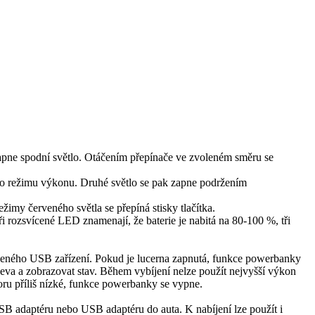
apne spodní světlo. Otáčením přepínače ve zvoleném směru se
ho režimu výkonu. Druhé světlo se pak zapne podržením
žimy červeného světla se přepíná stisky tlačítka.
yři rozsvícené LED znamenají, že baterie je nabitá na 80-100 %, tři
íjeného USB zařízení. Pokud je lucerna zapnutá, funkce powerbanky
leva a zobrazovat stav. Během vybíjení nelze použít nejvyšší výkon
oru příliš nízké, funkce powerbanky se vypne.
B adaptéru nebo USB adaptéru do auta. K nabíjení lze použít i