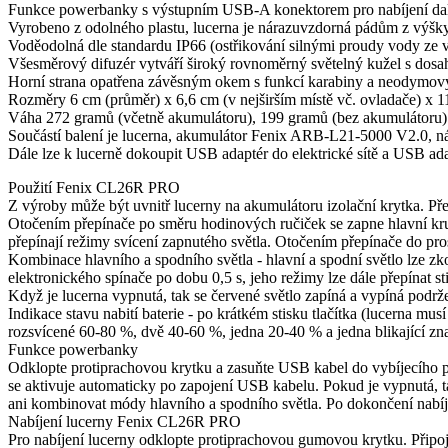
Funkce powerbanky s výstupním USB-A konektorem pro nabíjení dalš
Vyrobeno z odolného plastu, lucerna je nárazuvzdorná pádům z výšky
Voděodolná dle standardu IP66 (ostřikování silnými proudy vody ze 
Všesměrový difuzér vytváří široký rovnoměrný světelný kužel s dosa
Horní strana opatřena závěsným okem s funkcí karabiny a neodymov
Rozměry 6 cm (průměr) x 6,6 cm (v nejširším místě vč. ovladače) x 1
Váha 272 gramů (včetně akumulátoru), 199 gramů (bez akumulátoru)
Součástí balení je lucerna, akumulátor Fenix ARB-L21-5000 V2.0, n
Dále lze k lucerně dokoupit USB adaptér do elektrické sítě a USB ada
Použití Fenix CL26R PRO
Z výroby může být uvnitř lucerny na akumulátoru izolační krytka. Pře
Otočením přepínače po směru hodinových ručiček se zapne hlavní kru
přepínají režimy svícení zapnutého světla. Otočením přepínače do pr
Kombinace hlavního a spodního světla - hlavní a spodní světlo lze
elektronického spínače po dobu 0,5 s, jeho režimy lze dále přepínat sti
Když je lucerna vypnutá, tak se červené světlo zapíná a vypíná podrže
Indikace stavu nabití baterie - po krátkém stisku tlačítka (lucerna mu
rozsvícené 60-80 %, dvě 40-60 %, jedna 20-40 % a jedna blikající zna
Funkce powerbanky
Odklopte protiprachovou krytku a zasuňte USB kabel do vybíjecího p
se aktivuje automaticky po zapojení USB kabelu. Pokud je vypnutá, ta
ani kombinovat módy hlavního a spodního světla. Po dokončení nabíje
Nabíjení lucerny Fenix CL26R PRO
Pro nabíjení lucerny odklopte protiprachovou gumovou krytku. Připo