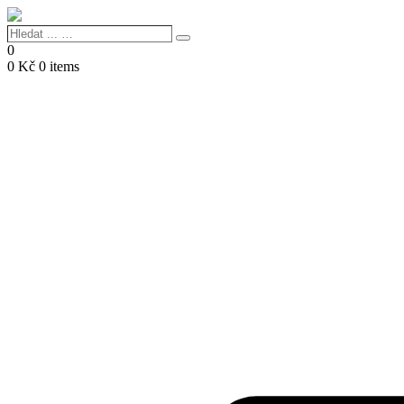
Hledat
Search
...
0
…
0
Kč
0 items