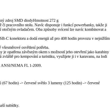
elný zdroj SMD diodyHmotnost 272 g
ě či pracovního stolu. Navíc disponuje i funkcí powerbanky, takže ji
ínají otočným ovladačem. Oba způsoby svícení lze navíc kombinovat a
SB-C konektoru a dodá energii až pro 408 hodin provozu v nejnižším
vé všesměrové osvětlení potřeba.
rny je opatřena závěsným okem s možností jeho otevření jako karabiny
láště pro kempování a turistiku, využijete ji i v karavanu, na lodi
ormou ANSI/NEMA FL 1-2009.
 (67 hodin) -> červené světlo 3 lumeny (125 hodin) -> červené
aší nabídky.