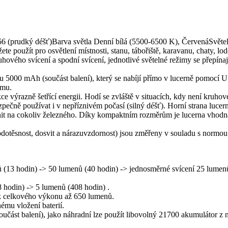
6 (prudký déšť)Barva světla Denní bílá (5500-6500 K), ČervenáSvět
 použít pro osvětlení místnosti, stanu, tábořiště, karavanu, chaty, lod
ruhového svícení a spodní svícení, jednotlivé světelné režimy se přep
5000 mAh (součást balení), který se nabíjí přímo v lucerně pomocí U
tmu.
ce výrazně šetřící energii. Hodí se zvláště v situacích, kdy není kruho
zpečně používat i v nepříznivém počasí (silný déšť). Horní strana luce
t na cokoliv železného. Díky kompaktním rozměrům je lucerna vhodná zv
, vodotěsnost, dosvit a nárazuvzdornost) jsou změřeny v souladu s n
 (13 hodin) -> 50 lumenů (40 hodin) -> jednosměrné svícení 25 lumenů
 hodin) -> 5 lumenů (408 hodin) .
k celkového výkonu až 650 lumenů.
ému vložení baterií.
ást balení), jako náhradní lze použít libovolný 21700 akumulátor z n