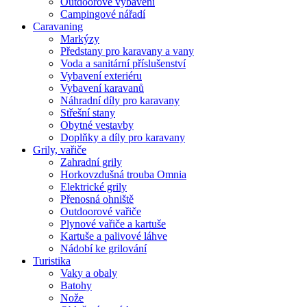
Outdoorové vybavení
Campingové nářadí
Caravaning
Markýzy
Předstany pro karavany a vany
Voda a sanitární příslušenství
Vybavení exteriéru
Vybavení karavanů
Náhradní díly pro karavany
Střešní stany
Obytné vestavby
Doplňky a díly pro karavany
Grily, vařiče
Zahradní grily
Horkovzdušná trouba Omnia
Elektrické grily
Přenosná ohniště
Outdoorové vařiče
Plynové vařiče a kartuše
Kartuše a palivové láhve
Nádobí ke grilování
Turistika
Vaky a obaly
Batohy
Nože