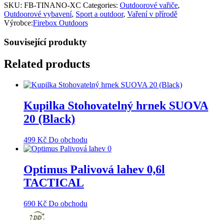
SKU:
FB-TINANO-XC
Categories:
Outdoorové vařiče
,
Outdoorové vybavení
,
Sport a outdoor
,
Vaření v přírodě
Výrobce:
Firebox Outdoors
Související produkty
Related products
Kupilka Stohovatelný hrnek SUOVA
20 (Black)
499
Kč
Do obchodu
Optimus Palivová lahev 0,6l
TACTICAL
690
Kč
Do obchodu