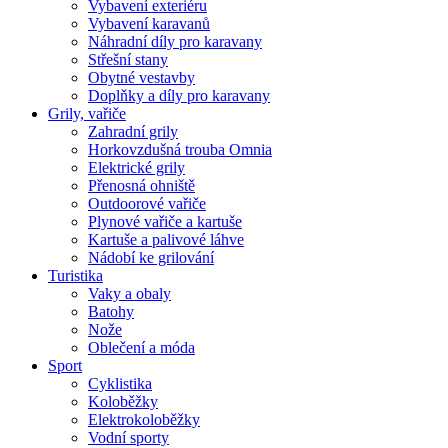
Vybavení exteriéru
Vybavení karavanů
Náhradní díly pro karavany
Střešní stany
Obytné vestavby
Doplňky a díly pro karavany
Grily, vařiče
Zahradní grily
Horkovzdušná trouba Omnia
Elektrické grily
Přenosná ohniště
Outdoorové vařiče
Plynové vařiče a kartuše
Kartuše a palivové láhve
Nádobí ke grilování
Turistika
Vaky a obaly
Batohy
Nože
Oblečení a móda
Sport
Cyklistika
Koloběžky
Elektrokoloběžky
Vodní sporty