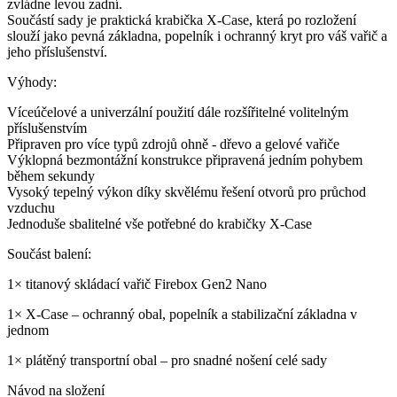
zvládne levou zadní.
Součástí sady je praktická krabička X‑Case, která po rozložení
slouží jako pevná základna, popelník i ochranný kryt pro váš vařič a
jeho příslušenství.
Výhody:
Víceúčelové a univerzální použití dále rozšířitelné volitelným
příslušenstvím
Připraven pro více typů zdrojů ohně - dřevo a gelové vařiče
Výklopná bezmontážní konstrukce připravená jedním pohybem
během sekundy
Vysoký tepelný výkon díky skvělému řešení otvorů pro průchod
vzduchu
Jednoduše sbalitelné vše potřebné do krabičky X-Case
Součást balení:
1× titanový skládací vařič Firebox Gen2 Nano
1× X‑Case – ochranný obal, popelník a stabilizační základna v
jednom
1× plátěný transportní obal – pro snadné nošení celé sady
Návod na složení