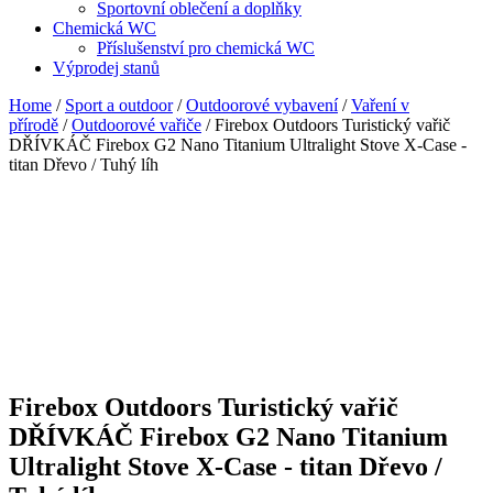
Sportovní oblečení a doplňky
Chemická WC
Příslušenství pro chemická WC
Výprodej stanů
Home
/
Sport a outdoor
/
Outdoorové vybavení
/
Vaření v
přírodě
/
Outdoorové vařiče
/ Firebox Outdoors Turistický vařič
DŘÍVKÁČ Firebox G2 Nano Titanium Ultralight Stove X-Case -
titan Dřevo / Tuhý líh
Firebox Outdoors Turistický vařič
DŘÍVKÁČ Firebox G2 Nano Titanium
Ultralight Stove X-Case - titan Dřevo /