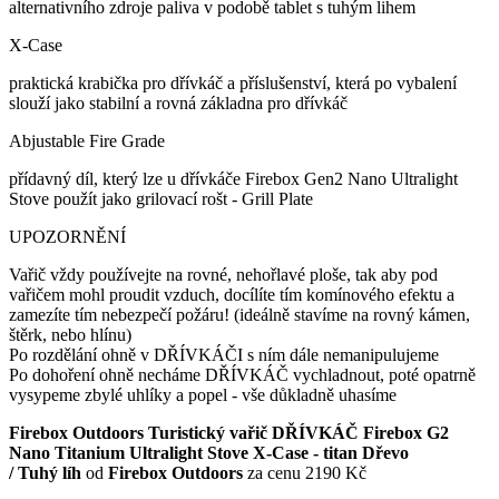
alternativního zdroje paliva v podobě tablet s tuhým lihem
X-Case
praktická krabička pro dřívkáč a příslušenství, která po vybalení
slouží jako stabilní a rovná základna pro dřívkáč
Abjustable Fire Grade
přídavný díl, který lze u dřívkáče Firebox Gen2 Nano Ultralight
Stove použít jako grilovací rošt - Grill Plate
UPOZORNĚNÍ
Vařič vždy používejte na rovné, nehořlavé ploše, tak aby pod
vařičem mohl proudit vzduch, docílíte tím komínového efektu a
zamezíte tím nebezpečí požáru! (ideálně stavíme na rovný kámen,
štěrk, nebo hlínu)
Po rozdělání ohně v DŘÍVKÁČI s ním dále nemanipulujeme
Po dohoření ohně necháme DŘÍVKÁČ vychladnout, poté opatrně
vysypeme zbylé uhlíky a popel - vše důkladně uhasíme
Firebox Outdoors Turistický vařič DŘÍVKÁČ Firebox G2
Nano Titanium Ultralight Stove X-Case - titan Dřevo
/ Tuhý líh
od
Firebox Outdoors
za cenu 2190 Kč