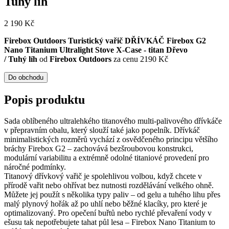
Tuhý líh
2 190
Kč
Firebox Outdoors Turistický vařič DŘÍVKÁČ Firebox G2
Nano Titanium Ultralight Stove X-Case - titan Dřevo
/ Tuhý líh
od
Firebox Outdoors
za cenu 2190 Kč
Do obchodu
Popis produktu
Sada oblíbeného ultralehkého titanového multi-palivového dřívkáče
v přepravním obalu, který slouží také jako popelník. Dřívkáč
minimalistických rozměrů vychází z osvědčeného principu většího
bráchy Firebox G2 – zachovává bezšroubovou konstrukci,
modulární variabilitu a extrémně odolné titaniové provedení pro
náročné podmínky.
Titanový dřívkový vařič je spolehlivou volbou, když chcete v
přírodě vařit nebo ohřívat bez nutnosti rozdělávání velkého ohně.
Můžete jej použít s několika typy paliv – od gelu a tuhého lihu přes
malý plynový hořák až po uhlí nebo běžné klacíky, pro které je
optimalizovaný. Pro opečení buřtů nebo rychlé převaření vody v
ešusu tak nepotřebujete tahat půl lesa – Firebox Nano Titanium to