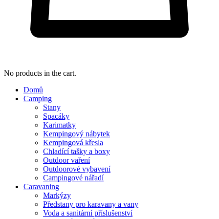
No products in the cart.
Domů
Camping
Stany
Spacáky
Karimatky
Kempingový nábytek
Kempingová křesla
Chladící tašky a boxy
Outdoor vaření
Outdoorové vybavení
Campingové nářadí
Caravaning
Markýzy
Předstany pro karavany a vany
Voda a sanitární příslušenství