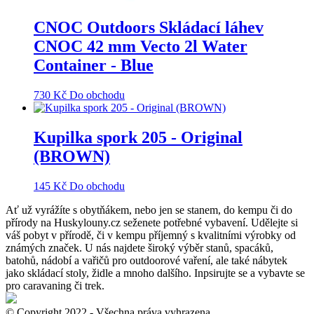
CNOC Outdoors Skládací láhev
CNOC 42 mm Vecto 2l Water
Container - Blue
730
Kč
Do obchodu
Kupilka spork 205 - Original
(BROWN)
145
Kč
Do obchodu
Ať už vyrážíte s obytňákem, nebo jen se stanem, do kempu či do
přírody na Huskylouny.cz seženete potřebné vybavení. Udělejte si
váš pobyt v přírodě, či v kempu příjemný s kvalitními výrobky od
známých značek. U nás najdete široký výběr stanů, spacáků,
batohů, nádobí a vařičů pro outdoorové vaření, ale také nábytek
jako skládací stoly, židle a mnoho dalšího. Inpsirujte se a vybavte se
pro caravaning či trek.
© Copyright 2022 - Všechna práva vyhrazena