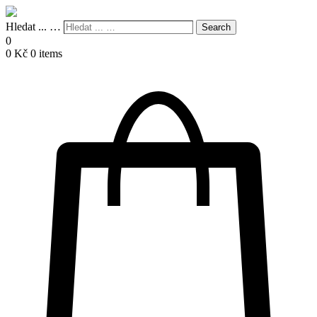
Hledat ... …
Search
0
0
Kč
0 items