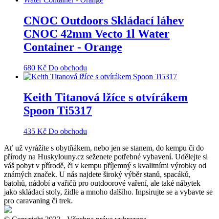
CNOC Outdoors Skládací láhev
CNOC 42mm Vecto 1l Water
Container - Orange
680
Kč
Do obchodu
Keith Titanová lžíce s otvírákem
Spoon Ti5317
435
Kč
Do obchodu
Ať už vyrážíte s obytňákem, nebo jen se stanem, do kempu či do
přírody na Huskylouny.cz seženete potřebné vybavení. Udělejte si
váš pobyt v přírodě, či v kempu příjemný s kvalitními výrobky od
známých značek. U nás najdete široký výběr stanů, spacáků,
batohů, nádobí a vařičů pro outdoorové vaření, ale také nábytek
jako skládací stoly, židle a mnoho dalšího. Inpsirujte se a vybavte se
pro caravaning či trek.