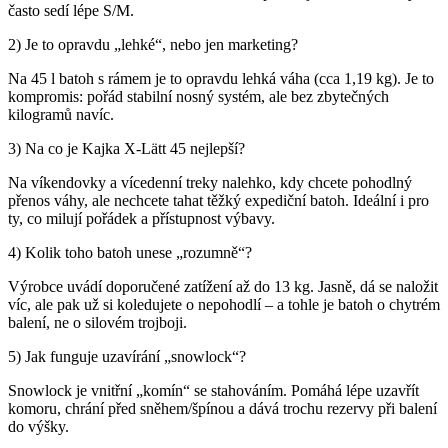
často sedí lépe S/M.
2) Je to opravdu „lehké“, nebo jen marketing?
Na 45 l batoh s rámem je to opravdu lehká váha (cca 1,19 kg). Je to
kompromis: pořád stabilní nosný systém, ale bez zbytečných
kilogramů navíc.
3) Na co je Kajka X-Lätt 45 nejlepší?
Na víkendovky a vícedenní treky nalehko, kdy chcete pohodlný
přenos váhy, ale nechcete tahat těžký expediční batoh. Ideální i pro
ty, co milují pořádek a přístupnost výbavy.
4) Kolik toho batoh unese „rozumně“?
Výrobce uvádí doporučené zatížení až do 13 kg. Jasně, dá se naložit
víc, ale pak už si koledujete o nepohodlí – a tohle je batoh o chytrém
balení, ne o silovém trojboji.
5) Jak funguje uzavírání „snowlock“?
Snowlock je vnitřní „komín“ se stahováním. Pomáhá lépe uzavřít
komoru, chrání před sněhem/špínou a dává trochu rezervy při balení
do výšky.