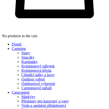
No products in the cart.
Domů
Camping
Stany
Spacáky
Karimatky
Kempingový nábytek
Kempingová křesla
Chladící tašky a boxy
Outdoor vaření
Outdoorové vybavení
Campingové nářadí
Caravaning
Markýzy
Předstany pro karavany a vany
Voda a sanitární příslušenství