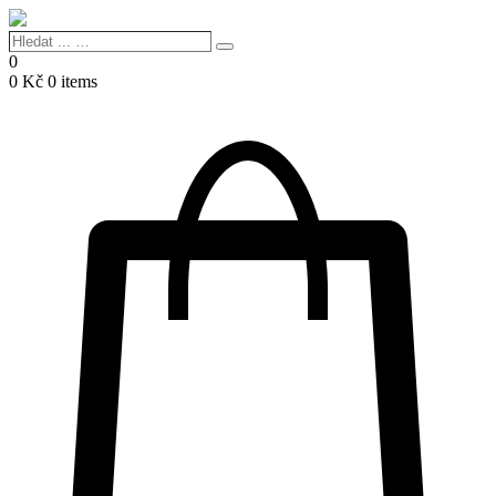
Hledat
Search
...
0
…
0
Kč
0 items