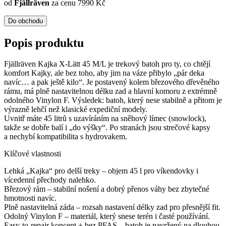
od
Fjällräven
za cenu 7990 Kč
Do obchodu
Popis produktu
Fjällräven Kajka X-Lätt 45 M/L je trekový batoh pro ty, co chtějí
komfort Kajky, ale bez toho, aby jim na váze přibylo „pár deka
navíc… a pak ještě kilo“. Je postavený kolem březového dřevěného
rámu, má plně nastavitelnou délku zad a hlavní komoru z extrémně
odolného Vinylon F. Výsledek: batoh, který nese stabilně a přitom je
výrazně lehčí než klasické expediční modely.
Uvnitř máte 45 litrů s uzavíráním na sněhový límec (snowlock),
takže se dobře balí i „do výšky“. Po stranách jsou strečové kapsy
a nechybí kompatibilita s hydrovakem.
Klíčové vlastnosti
Lehká „Kajka“ pro delší treky – objem 45 l pro víkendovky i
vícedenní přechody nalehko.
Březový rám – stabilní nošení a dobrý přenos váhy bez zbytečné
hmotnosti navíc.
Plně nastavitelná záda – rozsah nastavení délky zad pro přesnější fit.
Odolný Vinylon F – materiál, který snese terén i časté používání.
Easy-to-repair koncept + bez PFAS – batoh je navržený na dlouhou