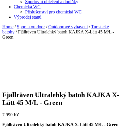
Sportovní oblečení a doplňky
Chemická WC
Příslušenství pro chemická WC
Výprodej stanů
Home
/
Sport a outdoor
/
Outdoorové vybavení
/
Turistické
batohy
/ Fjällräven Ultralehký batoh KAJKA X-Lätt 45 M/L -
Green
Fjällräven Ultralehký batoh KAJKA X-
Lätt 45 M/L - Green
7 990
Kč
Fjällräven Ultralehký batoh KAJKA X-Lätt 45 M/L - Green