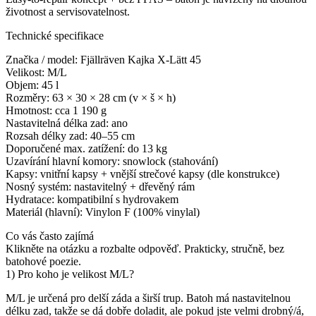
životnost a servisovatelnost.
Technické specifikace
Značka / model: Fjällräven Kajka X-Lätt 45
Velikost: M/L
Objem: 45 l
Rozměry: 63 × 30 × 28 cm (v × š × h)
Hmotnost: cca 1 190 g
Nastavitelná délka zad: ano
Rozsah délky zad: 40–55 cm
Doporučené max. zatížení: do 13 kg
Uzavírání hlavní komory: snowlock (stahování)
Kapsy: vnitřní kapsy + vnější strečové kapsy (dle konstrukce)
Nosný systém: nastavitelný + dřevěný rám
Hydratace: kompatibilní s hydrovakem
Materiál (hlavní): Vinylon F (100% vinylal)
Co vás často zajímá
Klikněte na otázku a rozbalte odpověď. Prakticky, stručně, bez
batohové poezie.
1) Pro koho je velikost M/L?
M/L je určená pro delší záda a širší trup. Batoh má nastavitelnou
délku zad, takže se dá dobře doladit, ale pokud jste velmi drobný/á,