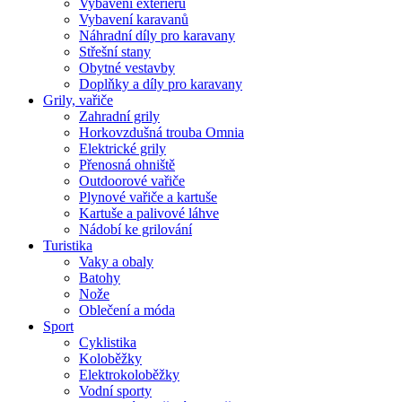
Vybavení exteriéru
Vybavení karavanů
Náhradní díly pro karavany
Střešní stany
Obytné vestavby
Doplňky a díly pro karavany
Grily, vařiče
Zahradní grily
Horkovzdušná trouba Omnia
Elektrické grily
Přenosná ohniště
Outdoorové vařiče
Plynové vařiče a kartuše
Kartuše a palivové láhve
Nádobí ke grilování
Turistika
Vaky a obaly
Batohy
Nože
Oblečení a móda
Sport
Cyklistika
Koloběžky
Elektrokoloběžky
Vodní sporty