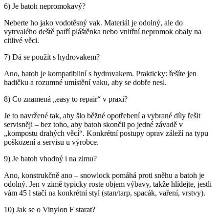
6) Je batoh nepromokavý?
Neberte ho jako vodotěsný vak. Materiál je odolný, ale do
vytrvalého deště patří pláštěnka nebo vnitřní nepromok obaly na
citlivé věci.
7) Dá se použít s hydrovakem?
Ano, batoh je kompatibilní s hydrovakem. Prakticky: řešíte jen
hadičku a rozumné umístění vaku, aby se dobře nesl.
8) Co znamená „easy to repair“ v praxi?
Je to navržené tak, aby šlo běžné opotřebení a vybrané díly řešit
servisněji – bez toho, aby batoh skončil po jedné závadě v
„kompostu drahých věcí“. Konkrétní postupy oprav záleží na typu
poškození a servisu u výrobce.
9) Je batoh vhodný i na zimu?
Ano, konstrukčně ano – snowlock pomáhá proti sněhu a batoh je
odolný. Jen v zimě typicky roste objem výbavy, takže hlídejte, jestli
vám 45 l stačí na konkrétní styl (stan/tarp, spacák, vaření, vrstvy).
10) Jak se o Vinylon F starat?