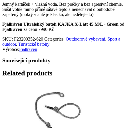
Jemný kartáček + vlažná voda. Bez pračky a bez agresivní chemie.
Sušit volně mimo přímé sálavé teplo a nenechávat dlouhodobě
zapařený (mokrý v autě je klasika, ale nedělejte to).
Fjällräven Ultralehký batoh KAJKA X-Lätt 45 M/L - Green
od
Fjällräven
za cenu 7990 Kč
SKU:
F23200352-620
Categories:
Outdoorové vybavení
,
Sport a
outdoor
,
Turistické batohy
Výrobce:
Fjällräven
Související produkty
Related products