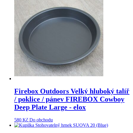
Firebox Outdoors Velký hluboký talíř
/ poklice / pánev FIREBOX Cowboy
Deep Plate Large - elox
580
Kč
Do obchodu