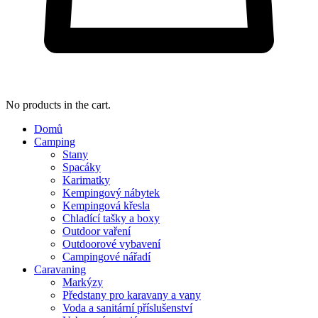
No products in the cart.
Domů
Camping
Stany
Spacáky
Karimatky
Kempingový nábytek
Kempingová křesla
Chladící tašky a boxy
Outdoor vaření
Outdoorové vybavení
Campingové nářadí
Caravaning
Markýzy
Předstany pro karavany a vany
Voda a sanitární příslušenství