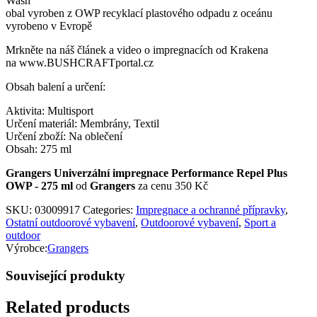
Wash
obal vyroben z OWP recyklací plastového odpadu z oceánu
vyrobeno v Evropě
Mrkněte na náš článek a video o impregnacích od Krakena
na www.BUSHCRAFTportal.cz
Obsah balení a určení:
Aktivita: Multisport
Určení materiál: Membrány, Textil
Určení zboží: Na oblečení
Obsah: 275 ml
Grangers Univerzální impregnace Performance Repel Plus
OWP - 275 ml
od
Grangers
za cenu 350 Kč
SKU:
03009917
Categories:
Impregnace a ochranné přípravky
,
Ostatní outdoorové vybavení
,
Outdoorové vybavení
,
Sport a
outdoor
Výrobce:
Grangers
Související produkty
Related products