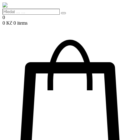
Hledat
Search
...
0
…
0
Kč
0 items