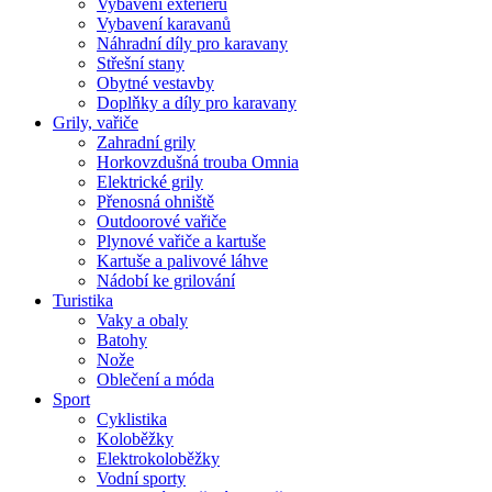
Vybavení exteriéru
Vybavení karavanů
Náhradní díly pro karavany
Střešní stany
Obytné vestavby
Doplňky a díly pro karavany
Grily, vařiče
Zahradní grily
Horkovzdušná trouba Omnia
Elektrické grily
Přenosná ohniště
Outdoorové vařiče
Plynové vařiče a kartuše
Kartuše a palivové láhve
Nádobí ke grilování
Turistika
Vaky a obaly
Batohy
Nože
Oblečení a móda
Sport
Cyklistika
Koloběžky
Elektrokoloběžky
Vodní sporty