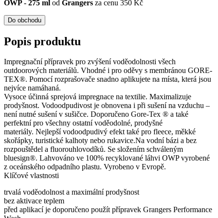
OWP - 275 ml
od
Grangers
za cenu 350 Kč
Do obchodu
Popis produktu
Impregnační přípravek pro zvýšení voděodolnosti všech
outdoorových materiálů. Vhodné i pro oděvy s membránou GORE-
TEX®. Pomocí rozprašovače snadno aplikujete na místa, která jsou
nejvíce namáhaná.
Vysoce účinná sprejová impregnace na textilie. Maximalizuje
prodyšnost. Vodoodpudivost je obnovena i při sušení na vzduchu –
není nutné sušení v sušičce. Doporučeno Gore-Tex ® a také
perfektní pro všechny ostatní voděodolné, prodyšné
materiály. Nejlepší vodoodpudivý efekt také pro fleece, měkké
skořápky, turistické kalhoty nebo rukavice.Na vodní bázi a bez
rozpouštědel a fluorouhlovodíků. Se složením schváleným
bluesign®. Lahvováno ve 100% recyklované láhvi OWP vyrobené
z oceánského odpadního plastu. Vyrobeno v Evropě.
Klíčové vlastnosti
trvalá voděodolnost a maximální prodyšnost
bez aktivace teplem
před aplikací je doporučeno použít přípravek Grangers Performance