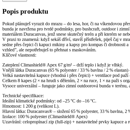
Popis produktu
Pokud plánuješ vyrazit do mrazu – do lesa, hor, či na víkendovou př
bunda je navržena pro tvrdé podmínky, pro bushcraft, outdoor i zimn
materiálem Duracanvas, jenž snese skutečný terén a při kterém se nebo
V praxi to znamená: když sekáš dříví, stavíš přístřešek, piješ čaj v m
sedne přes čepici či kapuci mikiny a kapsy pro kompas či drobnosti
vzhled”, ale nepotřebuješ to přehnat s maskováním.
Klíčové vlastnosti:
Zateplení Climashield® Apex 67 g/m² – drží teplo i když je vlhký.
Vnější látka Duracanvas (65 % polyester / 33 % bavlna / 2 % elastan
Velká nastavitel­ná kapuce (vhodná i přes čepici) + ventilace pod paží 
Celkem 8 kapes (2 × na hrudi s dělením, 2 × na ruce, 1 × na paži s org
Vysoce univerzální – funguje jako zimní outdoorová bunda v terénu, a
Technické specifikace:
Ideální klimatické podmínky: od –25 °C do –16 °C.
Hmotnost: 1 200 g (velikost L).
Hlavní látka: Duracanvas® – složení 65 % polyester, 33 % bavlna, 2 
Izolace: 100 % polyester (Climashield® Apex)
Uzavírání: celopropínací zip (full‑zip) + nastavitelné prvky kapuce a 