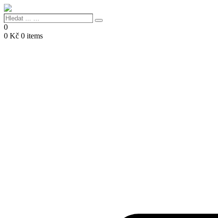
Hledat
Search
...
0
…
0
Kč
0 items