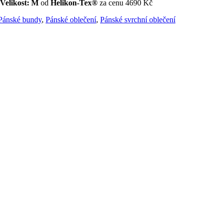
 Velikost: M
od
Helikon-Tex®
za cenu 4690 Kč
Pánské bundy
,
Pánské oblečení
,
Pánské svrchní oblečení