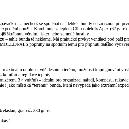
espávačku – a nechceš se spoléhat na “lehké” bundy co zmrznou při prv
í expediční použití. Kombinuje zateplení Climashield® Apex (67 g/m²) 
jíš škrábnutí větvím, jisker nebo zamrzlé hustiny.
razu – tahle bunda tě neklame. Má praktické prvky: ventilaci pod paží p
 a MOLLE/PALS popruhy na spodním lemu pro připnutí dalšího vybavení.
) – maximální odolnost vůči lesnímu terénu, možnosti impregnování vos
– komfort a regulace teploty.
anizérem, 3 × vnitřní) – ideální pro organizaci nářadí, kompasu, rukavic
le i jako městská “terénní” bunda, která nevypadá jako extrémní exped
% elastan; gramáž: 230 g/m².
rukávů