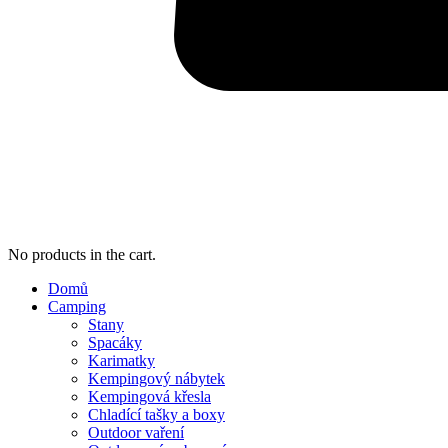
No products in the cart.
Domů
Camping
Stany
Spacáky
Karimatky
Kempingový nábytek
Kempingová křesla
Chladící tašky a boxy
Outdoor vaření