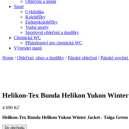
Oblečení a móda
Sport
Cyklistika
Koloběžky
Elektrokoloběžky
Vodní sporty
Sportovní oblečení a doplňky
Chemická WC
Příslušenství pro chemická WC
Výprodej stanů
Home
/
Oblečení, obuv a doplňky
/
Pánské oblečení
/
Pánské svrchní
Helikon-Tex Bunda Helikon Yukon Winter 
4 690
Kč
Helikon-Tex Bunda Helikon Yukon Winter Jacket - Taiga Green 
Do obchodu