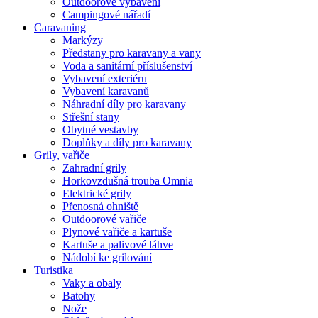
Outdoorové vybavení
Campingové nářadí
Caravaning
Markýzy
Předstany pro karavany a vany
Voda a sanitární příslušenství
Vybavení exteriéru
Vybavení karavanů
Náhradní díly pro karavany
Střešní stany
Obytné vestavby
Doplňky a díly pro karavany
Grily, vařiče
Zahradní grily
Horkovzdušná trouba Omnia
Elektrické grily
Přenosná ohniště
Outdoorové vařiče
Plynové vařiče a kartuše
Kartuše a palivové láhve
Nádobí ke grilování
Turistika
Vaky a obaly
Batohy
Nože