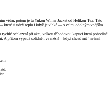
ním větru, potom je tu Yukon Winter Jacket od Helikon‑Tex. Tato
— které si udrží teplo i když je vlhké — s velmi odolným vnějším
ro rychlé ochlazení při akci, velkou tříbodovou kapuci která pohodlně
 A přitom vypadá solidně i ve městě – když chceš mít “terénní
kem.
 atd.
ice.