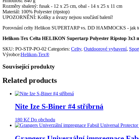
Hmotnost: 840 g
Rozměry sbalený: fusak - 12 x 25 cm, obal - 14 x 25 x 11 cm
Materiál: 100% Polyester (ripstop)
UPOZORNĚNÍ: Kolíky a úvazy nejsou součástí balení!
Porovnání celty Helikon SUPERTARP vs. DD HAMMOCKS - jak to
Helikon-Tex Celta HELIKON Supertarp Polyester Ripstop 3x3 m
SKU:
PO-STP-PO-02
Categories:
Celty
,
Outdoorové vybavení
,
Spor
Výrobce:
Helikon-Tex®
Související produkty
Related products
Nite Ize S-Biner #4 stříbrná
180
Kč
Do obchodu
Grangers Univerzální impregnace Fabs