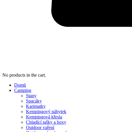
No products in the cart.
Domů
Camping
Stany
Spacáky
Karimatky
Kempingový nábytek
Kempingová křesla
Chladící tašky a boxy
Outdoor vaření