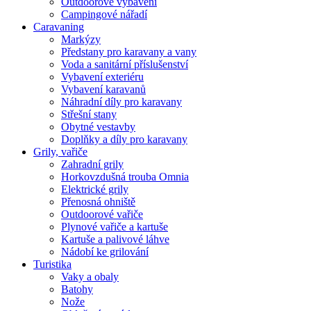
Outdoorové vybavení
Campingové nářadí
Caravaning
Markýzy
Předstany pro karavany a vany
Voda a sanitární příslušenství
Vybavení exteriéru
Vybavení karavanů
Náhradní díly pro karavany
Střešní stany
Obytné vestavby
Doplňky a díly pro karavany
Grily, vařiče
Zahradní grily
Horkovzdušná trouba Omnia
Elektrické grily
Přenosná ohniště
Outdoorové vařiče
Plynové vařiče a kartuše
Kartuše a palivové láhve
Nádobí ke grilování
Turistika
Vaky a obaly
Batohy
Nože