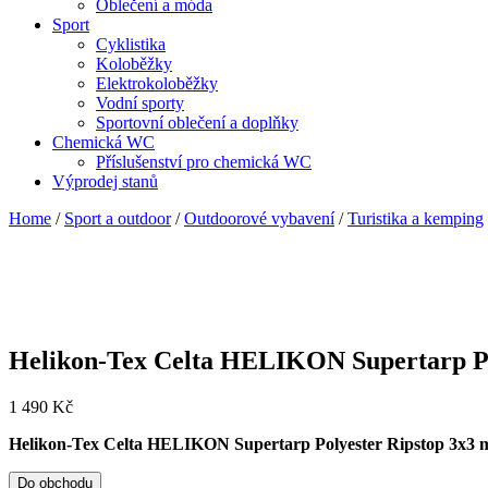
Oblečení a móda
Sport
Cyklistika
Koloběžky
Elektrokoloběžky
Vodní sporty
Sportovní oblečení a doplňky
Chemická WC
Příslušenství pro chemická WC
Výprodej stanů
Home
/
Sport a outdoor
/
Outdoorové vybavení
/
Turistika a kemping
Helikon-Tex Celta HELIKON Supertarp Pol
1 490
Kč
Helikon-Tex Celta HELIKON Supertarp Polyester Ripstop 3x3 m
Do obchodu