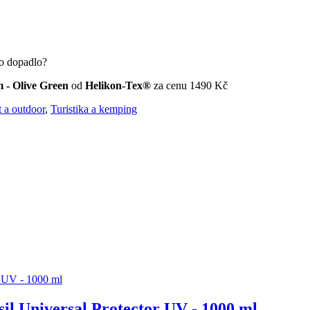
 dopadlo?
 - Olive Green
od
Helikon-Tex®
za cenu 1490 Kč
t a outdoor
,
Turistika a kemping
il Universal Protector UV - 1000 ml