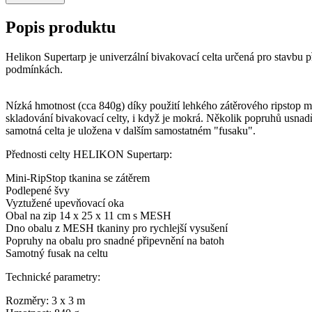
Popis produktu
Helikon Supertarp je univerzální bivakovací celta určená pro stavbu 
podmínkách.
Nízká hmotnost (cca 840g) díky použití lehkého zátěrového ripstop m
skladování bivakovací celty, i když je mokrá. Několik popruhů usnad
samotná celta je uložena v dalším samostatném "fusaku".
Přednosti celty HELIKON Supertarp:
Mini-RipStop tkanina se zátěrem
Podlepené švy
Vyztužené upevňovací oka
Obal na zip 14 x 25 x 11 cm s MESH
Dno obalu z MESH tkaniny pro rychlejší vysušení
Popruhy na obalu pro snadné připevnění na batoh
Samotný fusak na celtu
Technické parametry:
Rozměry: 3 x 3 m