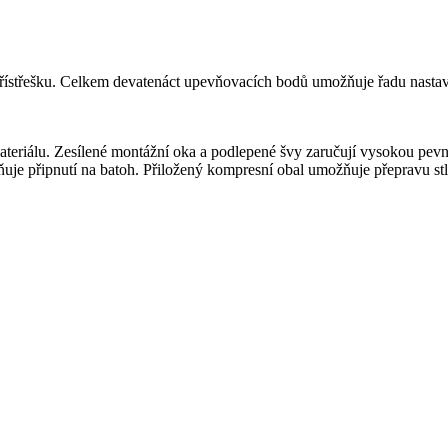
přístřešku. Celkem devatenáct upevňovacích bodů umožňuje řadu nastave
ateriálu. Zesílené montážní oka a podlepené švy zaručují vysokou pevno
ňuje připnutí na batoh. Přiložený kompresní obal umožňuje přepravu st