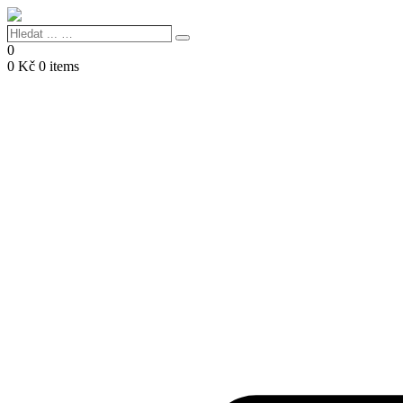
Hledat
Search
...
0
…
0
Kč
0 items