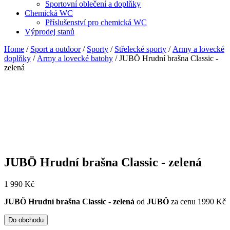
Sportovní oblečení a doplňky
Chemická WC
Příslušenství pro chemická WC
Výprodej stanů
Home
/
Sport a outdoor
/
Sporty
/
Střelecké sporty
/
Army a lovecké
doplňky
/
Army a lovecké batohy
/ JUBÖ Hrudní brašna Classic -
zelená
JUBÖ Hrudní brašna Classic - zelená
1 990
Kč
JUBÖ Hrudní brašna Classic - zelená
od
JUBÖ
za cenu 1990 Kč
Do obchodu