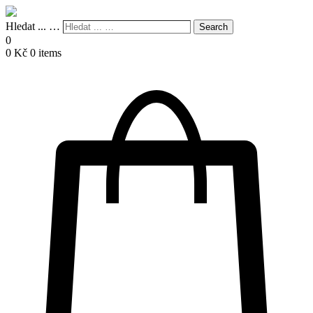
Hledat ... …
Search
0
0
Kč
0 items