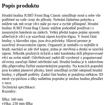
Popis produktu
Hrudní brašna JUBÖ Front Bag Classic umožňuje nosit u sebe vše
potřebné na vaše cesty do přírody. Nebrání žádnému pohybu a
můžete tak mít svoje věci stále po ruce a rychle přístupné. Hrudní
brašnu JUBÖ Front Bag Classic můžete pohodlně používat i s
nasazeným batohem na zádech. Velká přední kapsa pojme spousty
užitečných věcí a je uzavřená zipem krytým légou. V horní části
brašny, u hlavního zipu, jsou dva průvleky. Hlavní prostor je
uzavřený dvoucestným zipem. Organizér je umístěn co nejblíže k
hrudi, nachází se zde dvě kapsy, jedna je otevřená a druhá se uzavírá
zipem. Několik pružných úchytů a také karabinka drží přepravované
věci na svém místě. Odvětrávaný zadní díl vyrobený z pogumované
síťoviny zaručuje řádné odvětrání zad. Hrudní brašna je k zádovému
dílu připevněna čtyřmi nastavitelnými popruhy. Na koncích popruhů
jsou kvalitní plastové přezky, které umožňují rychlé odepnutí hrudní
brašny, v případě potřeby. Zadní část brašny je potažena měkkou 3D
mesh vycpávkou a díky našitému popruhu je možno brašnu přenášet
v ruce.
Technická specifikace:
Rozměry:
šířka: 340 mm
výška: 230 mm šířka