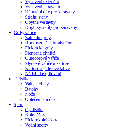
Vybavení exteriéru
Vybavení karavanů
Náhradní díly pro karavany
Střešní stany
Obytné vestavby
Doplňky a díly pro karavany
Grily, vařiče
Zahradní grily
Horkovzdušná trouba Omnia
Elektrické grily
Přenosná ohniště
Outdoorové vařiče
Plynové vařiče a kartuše
Kartuše a palivové láhve
Nádobí ke grilování
Turistika
Vaky a obaly
Batohy
Nože
Oblečení a móda
Sport
Cyklistika
Koloběžky
Elektrokoloběžky
Vodní sporty