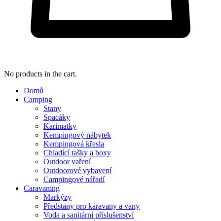
No products in the cart.
Domů
Camping
Stany
Spacáky
Karimatky
Kempingový nábytek
Kempingová křesla
Chladící tašky a boxy
Outdoor vaření
Outdoorové vybavení
Campingové nářadí
Caravaning
Markýzy
Předstany pro karavany a vany
Voda a sanitární příslušenství