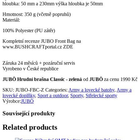
hloubka: 50 mm a 230mm výška hloubka je 50mm
Hmotnost: 350 g (včetně popruhů)
Materiál:
100% Polyester (PU zátěr)
Kompletní recenze JUBO Front Bag na
www.BUSHCRAFTportal.cz ZDE
Záruka 24 měsíců + pozáruční servis
Vyrobeno v České republice
JUBÖ Hrudní brašna Classic - zelená
od
JUBÖ
za cenu 1990 Kč
SKU:
JUBO-FBC-Z
Categories:
Army a lovecké batohy
,
Army a
lovecké doplňky
,
Sport a outdoor
,
Sporty
,
Střelecké sporty
Výrobce:
JUBÖ
Související produkty
Related products