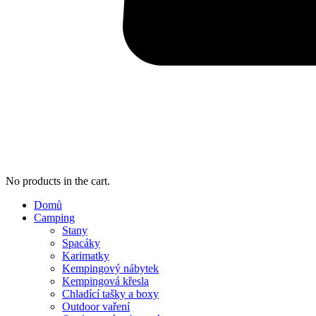
No products in the cart.
Domů
Camping
Stany
Spacáky
Karimatky
Kempingový nábytek
Kempingová křesla
Chladící tašky a boxy
Outdoor vaření