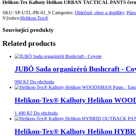
Helikon-Tex Kalhoty Helikon URBAN TACTICAL PANTS černé
SKU:
SP-UTL-PR-01_S
Categories:
Oblečení, obuv a doplňky
,
Páns
Výrobce:
Helikon-Tex®
Související produkty
Related products
JUBÖ Sada organizérů Bushcraft - Co
990
Kč
Do obchodu
Helikon-Tex® Kalhoty Helikon WOOD
1 490
Kč
Do obchodu
Helikon-Tex® Kalhoty Helikon HYB