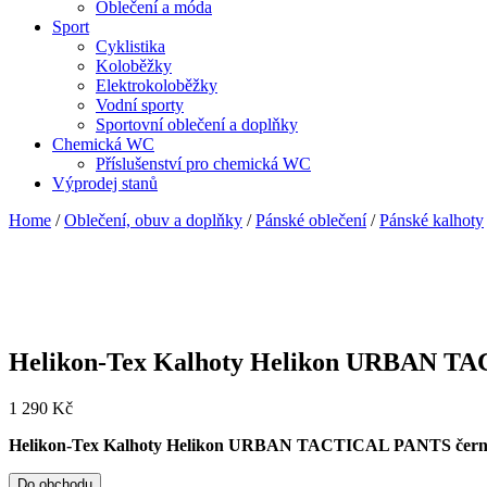
Oblečení a móda
Sport
Cyklistika
Koloběžky
Elektrokoloběžky
Vodní sporty
Sportovní oblečení a doplňky
Chemická WC
Příslušenství pro chemická WC
Výprodej stanů
Home
/
Oblečení, obuv a doplňky
/
Pánské oblečení
/
Pánské kalhoty
Helikon-Tex Kalhoty Helikon URBAN TA
1 290
Kč
Helikon-Tex Kalhoty Helikon URBAN TACTICAL PANTS černé
Do obchodu