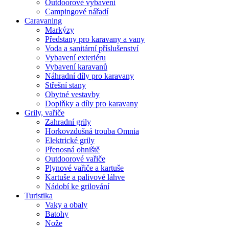
Outdoorové vybavení
Campingové nářadí
Caravaning
Markýzy
Předstany pro karavany a vany
Voda a sanitární příslušenství
Vybavení exteriéru
Vybavení karavanů
Náhradní díly pro karavany
Střešní stany
Obytné vestavby
Doplňky a díly pro karavany
Grily, vařiče
Zahradní grily
Horkovzdušná trouba Omnia
Elektrické grily
Přenosná ohniště
Outdoorové vařiče
Plynové vařiče a kartuše
Kartuše a palivové láhve
Nádobí ke grilování
Turistika
Vaky a obaly
Batohy
Nože