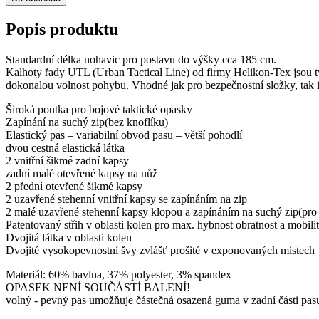
Popis produktu
Standardní délka nohavic pro postavu do výšky cca 185 cm.
Kalhoty řady UTL (Urban Tactical Line) od firmy Helikon-Tex jsou typ
dokonalou volnost pohybu. Vhodné jak pro bezpečnostní složky, tak 
Široká poutka pro bojové taktické opasky
Zapínání na suchý zip(bez knoflíku)
Elastický pas – variabilní obvod pasu – větší pohodlí
dvou cestná elastická látka
2 vnitřní šikmé zadní kapsy
zadní malé otevřené kapsy na nůž
2 přední otevřené šikmé kapsy
2 uzavřené stehenní vnitřní kapsy se zapínáním na zip
2 malé uzavřené stehenní kapsy klopou a zapínáním na suchý zip(pro
Patentovaný střih v oblasti kolen pro max. hybnost obratnost a mobili
Dvojitá látka v oblasti kolen
Dvojité vysokopevnostní švy zvlášť prošité v exponovaných místech
Materiál: 60% bavlna, 37% polyester, 3% spandex
OPASEK NENÍ SOUČÁSTÍ BALENÍ!
volný - pevný pas umožňuje částečná osazená guma v zadní části pasu