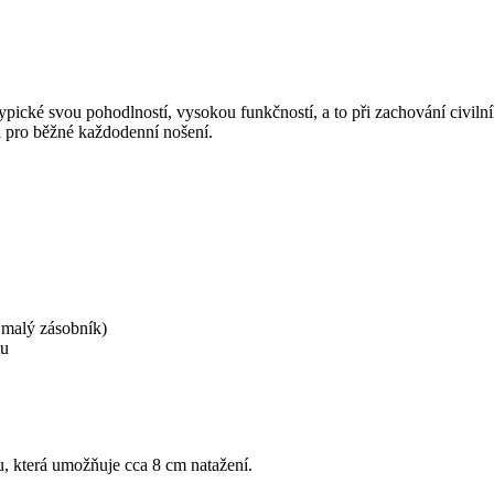
ické svou pohodlností, vysokou funkčností, a to při zachování civilníh
i pro běžné každodenní nošení.
 malý zásobník)
tu
, která umožňuje cca 8 cm natažení.