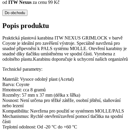
od
ITW Nexus
za cenu 99 Kč
Do obchodu
Popis produktu
Praktická plastová karabina ITW NEXUS GRIMLOCK v barvě
Coyote je ideální pro zavěšení výstroje. Speciálně navržená pro
snadné připevnění k PALS systému MOLLE. Otevření karabiny je
snadné díky tlačítku umístěnému ve spodní části. Vyrobena z
odolného plastu.Karabinu doporučuje k uchycení našich organizérů
Technické parametry:
Materiál: Vysoce odolný plast (Acetal)
Barva: Coyote
Hmotnost: cca 8 gramů
Rozměry: 57 mm x 37 mm (délka x šířka)
Nosnost: Není určena pro těžké zátěže, osobní jištění, slaňování
nebo lezení
Kompatibilita: Navržena pro použití se systémem MOLLE/PALS
Mechanismus: Rychlé otevření/zavření pomocí tlačítka na spodní
části
Teplotní odolnost: Od -20 °C do +60 °C