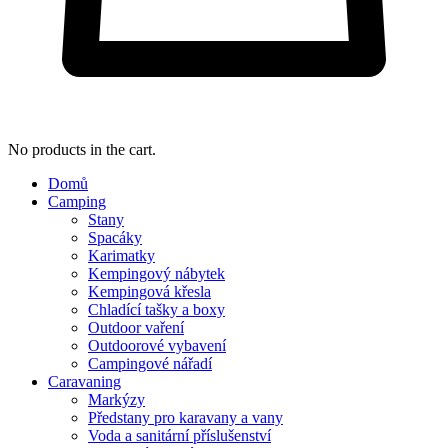
No products in the cart.
Domů
Camping
Stany
Spacáky
Karimatky
Kempingový nábytek
Kempingová křesla
Chladící tašky a boxy
Outdoor vaření
Outdoorové vybavení
Campingové nářadí
Caravaning
Markýzy
Předstany pro karavany a vany
Voda a sanitární příslušenství