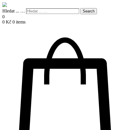
Hledat ... …
Search
0
0
Kč
0 items