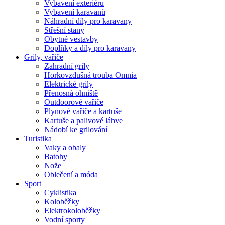
Vybavení exteriéru
Vybavení karavanů
Náhradní díly pro karavany
Střešní stany
Obytné vestavby
Doplňky a díly pro karavany
Grily, vařiče
Zahradní grily
Horkovzdušná trouba Omnia
Elektrické grily
Přenosná ohniště
Outdoorové vařiče
Plynové vařiče a kartuše
Kartuše a palivové láhve
Nádobí ke grilování
Turistika
Vaky a obaly
Batohy
Nože
Oblečení a móda
Sport
Cyklistika
Koloběžky
Elektrokoloběžky
Vodní sporty