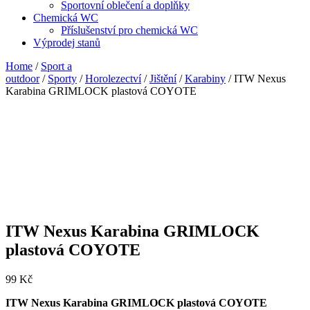
Sportovní oblečení a doplňky
Chemická WC
Příslušenství pro chemická WC
Výprodej stanů
Home
/
Sport a
outdoor
/
Sporty
/
Horolezectví
/
Jištění
/
Karabiny
/ ITW Nexus
Karabina GRIMLOCK plastová COYOTE
ITW Nexus Karabina GRIMLOCK
plastová COYOTE
99
Kč
ITW Nexus Karabina GRIMLOCK plastová COYOTE