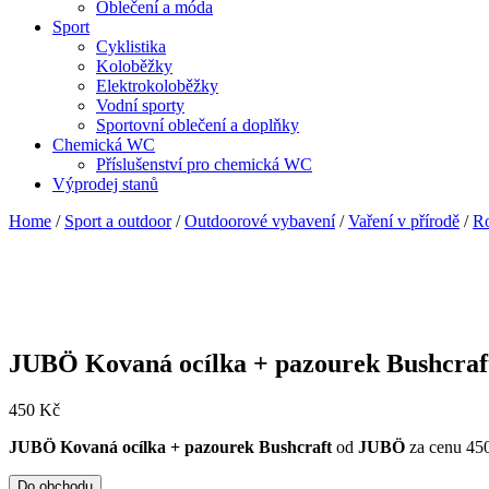
Oblečení a móda
Sport
Cyklistika
Koloběžky
Elektrokoloběžky
Vodní sporty
Sportovní oblečení a doplňky
Chemická WC
Příslušenství pro chemická WC
Výprodej stanů
Home
/
Sport a outdoor
/
Outdoorové vybavení
/
Vaření v přírodě
/
Ro
JUBÖ Kovaná ocílka + pazourek Bushcraf
450
Kč
JUBÖ Kovaná ocílka + pazourek Bushcraft
od
JUBÖ
za cenu 45
Do obchodu