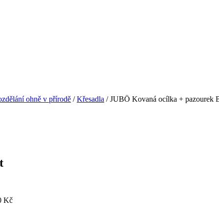
zdělání ohně v přírodě
/
Křesadla
/ JUBÖ Kovaná ocílka + pazourek B
t
0 Kč