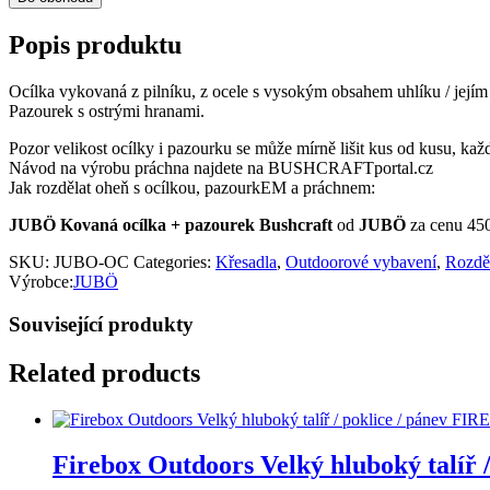
Popis produktu
Ocílka vykovaná z pilníku, z ocele s vysokým obsahem uhlíku / jejím
Pazourek s ostrými hranami.
Pozor velikost ocílky i pazourku se může mírně lišit kus od kusu, každ
Návod na výrobu práchna najdete na BUSHCRAFTportal.cz
Jak rozdělat oheň s ocílkou, pazourkEM a práchnem:
JUBÖ Kovaná ocílka + pazourek Bushcraft
od
JUBÖ
za cenu 45
SKU:
JUBO-OC
Categories:
Křesadla
,
Outdoorové vybavení
,
Rozděl
Výrobce:
JUBÖ
Související produkty
Related products
Firebox Outdoors Velký hluboký talíř