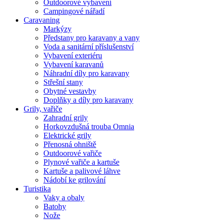
Outdoorové vybavení
Campingové nářadí
Caravaning
Markýzy
Předstany pro karavany a vany
Voda a sanitární příslušenství
Vybavení exteriéru
Vybavení karavanů
Náhradní díly pro karavany
Střešní stany
Obytné vestavby
Doplňky a díly pro karavany
Grily, vařiče
Zahradní grily
Horkovzdušná trouba Omnia
Elektrické grily
Přenosná ohniště
Outdoorové vařiče
Plynové vařiče a kartuše
Kartuše a palivové láhve
Nádobí ke grilování
Turistika
Vaky a obaly
Batohy
Nože