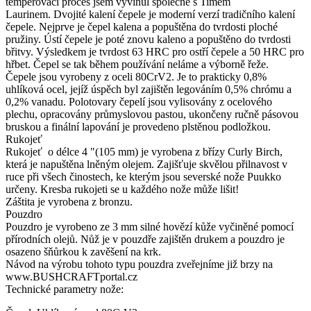
temperovací proces jsem vyvinul společně s Timem
Laurinem. Dvojité kalení čepele je moderní verzí tradičního kalení
čepele. Nejprve je čepel kalena a popuštěna do tvrdosti ploché
pružiny. Ústí čepele je poté znovu kaleno a popuštěno do tvrdosti
břitvy. Výsledkem je tvrdost 63 HRC pro ostří čepele a 50 HRC pro
hřbet. Čepel se tak během používání neláme a výborně řeže.
Čepele jsou vyrobeny z oceli 80CrV2. Je to prakticky 0,8%
uhlíková ocel, jejíž úspěch byl zajištěn legováním 0,5% chrómu a
0,2% vanadu. Polotovary čepelí jsou vylisovány z ocelového
plechu, opracovány průmyslovou pastou, ukončeny ručně pásovou
bruskou a finální lapování je provedeno plstěnou podložkou.
Rukojeť
Rukojeť o délce 4 "(105 mm) je vyrobena z břízy Curly Birch,
která je napuštěna lněným olejem. Zajišťuje skvělou přilnavost v
ruce při všech činostech, ke kterým jsou severské nože Puukko
určeny. Kresba rukojeti se u každého nože může lišit!
Záštita je vyrobena z bronzu.
Pouzdro
Pouzdro je vyrobeno ze 3 mm silné hovězí kůže vyčiněné pomocí
přírodních olejů. Nůž je v pouzdře zajištěn drukem a pouzdro je
osazeno šňůrkou k zavěšení na krk.
Návod na výrobu tohoto typu pouzdra zveřejníme již brzy na
www.BUSHCRAFTportal.cz
Technické parametry nože: