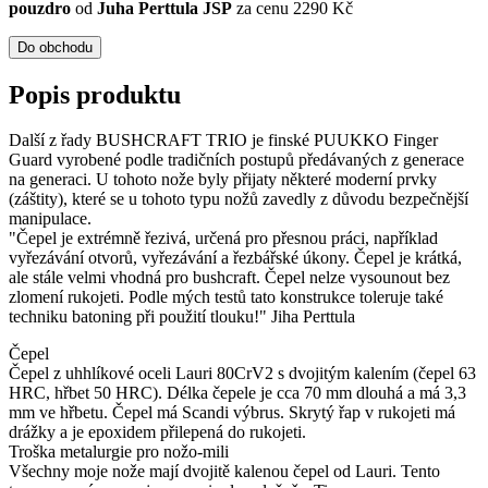
pouzdro
od
Juha Perttula JSP
za cenu 2290 Kč
Do obchodu
Popis produktu
Další z řady BUSHCRAFT TRIO je finské PUUKKO Finger
Guard vyrobené podle tradičních postupů předávaných z generace
na generaci. U tohoto nože byly přijaty některé moderní prvky
(záštity), které se u tohoto typu nožů zavedly z důvodu bezpečnější
manipulace.
"Čepel je extrémně řezivá, určená pro přesnou práci, například
vyřezávání otvorů, vyřezávání a řezbářské úkony. Čepel je krátká,
ale stále velmi vhodná pro bushcraft. Čepel nelze vysounout bez
zlomení rukojeti. Podle mých testů tato konstrukce toleruje také
techniku batoning při použití tlouku!" Jiha Perttula
Čepel
Čepel z uhhlíkové oceli Lauri 80CrV2 s dvojitým kalením (čepel 63
HRC, hřbet 50 HRC). Délka čepele je cca 70 mm dlouhá a má 3,3
mm ve hřbetu. Čepel má Scandi výbrus. Skrytý řap v rukojeti má
drážky a je epoxidem přilepená do rukojeti.
Troška metalurgie pro nožo-mili
Všechny moje nože mají dvojitě kalenou čepel od Lauri. Tento