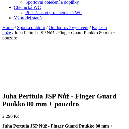
Sportovní oblečení a doplňky
Chemická WC
Příslušenství pro chemická WC
Výprodej stanů
Home
/
Sport a outdoor
/
Outdoorové vybavení
/
Kapesní
nože
/ Juha Perttula JSP Nůž - Finger Guard Puukko 80 mm +
pouzdro
Juha Perttula JSP Nůž - Finger Guard
Puukko 80 mm + pouzdro
2 290
Kč
Juha Perttula JSP Nůž - Finger Guard Puukko 80 mm +