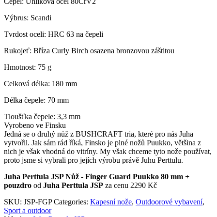
Čepel: Uhlíková ocel 80CrV2
Výbrus: Scandi
Tvrdost oceli: HRC 63 na čepeli
Rukojeť: Bříza Curly Birch osazena bronzovou záštitou
Hmotnost: 75 g
Celková délka: 180 mm
Délka čepele: 70 mm
Tloušťka čepele: 3,3 mm
Vyrobeno ve Finsku
Jedná se o druhý nůž z BUSHCRAFT tria, které pro nás Juha
vytvořil. Jak sám rád říká, Finsko je plné nožů Puukko, většina z
nich je však vhodná do vitríny. My však chceme tyto nože používat,
proto jsme si vybrali pro jejích výrobu právě Juhu Perttulu.
Juha Perttula JSP Nůž - Finger Guard Puukko 80 mm +
pouzdro
od
Juha Perttula JSP
za cenu 2290 Kč
SKU:
JSP-FGP
Categories:
Kapesní nože
,
Outdoorové vybavení
,
Sport a outdoor