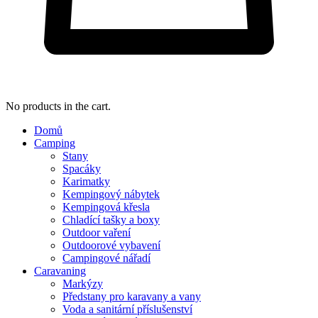
No products in the cart.
Domů
Camping
Stany
Spacáky
Karimatky
Kempingový nábytek
Kempingová křesla
Chladící tašky a boxy
Outdoor vaření
Outdoorové vybavení
Campingové nářadí
Caravaning
Markýzy
Předstany pro karavany a vany
Voda a sanitární příslušenství