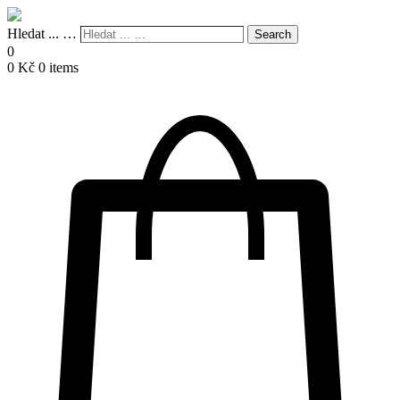
Hledat ... …
Search
0
0
Kč
0 items