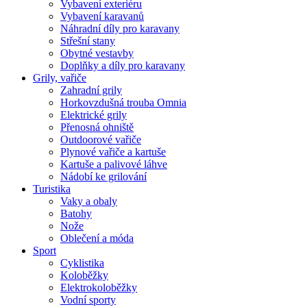
Vybavení exteriéru
Vybavení karavanů
Náhradní díly pro karavany
Střešní stany
Obytné vestavby
Doplňky a díly pro karavany
Grily, vařiče
Zahradní grily
Horkovzdušná trouba Omnia
Elektrické grily
Přenosná ohniště
Outdoorové vařiče
Plynové vařiče a kartuše
Kartuše a palivové láhve
Nádobí ke grilování
Turistika
Vaky a obaly
Batohy
Nože
Oblečení a móda
Sport
Cyklistika
Koloběžky
Elektrokoloběžky
Vodní sporty