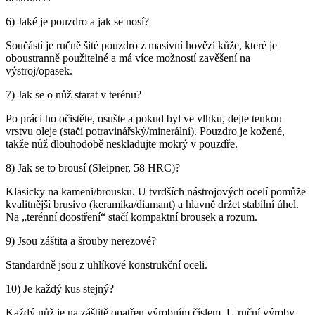
6) Jaké je pouzdro a jak se nosí?
Součástí je ručně šité pouzdro z masivní hovězí kůže, které je
oboustranně použitelné a má více možností zavěšení na
výstroj/opasek.
7) Jak se o nůž starat v terénu?
Po práci ho očistěte, osušte a pokud byl ve vlhku, dejte tenkou
vrstvu oleje (stačí potravinářský/minerální). Pouzdro je kožené,
takže nůž dlouhodobě neskladujte mokrý v pouzdře.
8) Jak se to brousí (Sleipner, 58 HRC)?
Klasicky na kameni/brousku. U tvrdších nástrojových ocelí pomůže
kvalitnější brusivo (keramika/diamant) a hlavně držet stabilní úhel.
Na „terénní doostření“ stačí kompaktní brousek a rozum.
9) Jsou záštita a šrouby nerezové?
Standardně jsou z uhlíkové konstrukční oceli.
10) Je každý kus stejný?
Každý nůž je na záštitě opatřen výrobním číslem. U ruční výroby