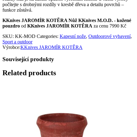
počítejte s drobnými rozdíly v kresbě dřeva a detailu povrchů –
funkce zůstává.
KKnives JAROMÍR KOTĚRA Nůž KKnives M.O.D. - kožené
pouzdro
od
KKnives JAROMÍR KOTĚRA
za cenu 7990 Kč
SKU:
KK-MOD
Categories:
Kapesní nože
,
Outdoorové vybavení
,
Sport a outdoor
Výrobce:
KKnives JAROMÍR KOTĚRA
Související produkty
Related products