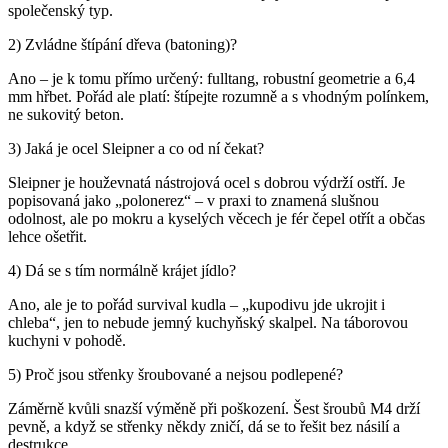
společenský typ.
2) Zvládne štípání dřeva (batoning)?
Ano – je k tomu přímo určený: fulltang, robustní geometrie a 6,4
mm hřbet. Pořád ale platí: štípejte rozumně a s vhodným polínkem,
ne sukovitý beton.
3) Jaká je ocel Sleipner a co od ní čekat?
Sleipner je houževnatá nástrojová ocel s dobrou výdrží ostří. Je
popisovaná jako „polonerez“ – v praxi to znamená slušnou
odolnost, ale po mokru a kyselých věcech je fér čepel otřít a občas
lehce ošetřit.
4) Dá se s tím normálně krájet jídlo?
Ano, ale je to pořád survival kudla – „kupodivu jde ukrojit i
chleba“, jen to nebude jemný kuchyňský skalpel. Na táborovou
kuchyni v pohodě.
5) Proč jsou střenky šroubované a nejsou podlepené?
Záměrně kvůli snazší výměně při poškození. Šest šroubů M4 drží
pevně, a když se střenky někdy zničí, dá se to řešit bez násilí a
destrukce.