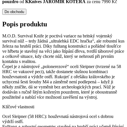
pouzdro
od
KKnives JAROMÍR KOTĚRA
za cenu 7990 Kč
Do obchodu
Popis produktu
M.O.D. Survival Knife je poctivá variace na britský vojenský
survival nůž – tedy žádná „ultralehká EDC hračka“, ale robustní kus
železa na hrubší práci. Díky fulltang konstrukci a pořádné tloušťce
ve hřbetu je stavěný na věci jako štípání dřeva, tvrdší táborové práce
a celkově situace, kdy chcete nůž, který se nehroutí při prvním
kontaktu s realitou.
Čepel je z nástrojové „polonerezové“ oceli Sleipner (tvrzené na 58
HRC ve vakuové peci), takže dostanete slušnou kombinaci
houževnatosti a výdrže ostří. Rukojeť z ořešáku královského je
uchycená šesti šrouby M4 a záměrně není podlepená – když ji
někdy zničíte, dá se vyměnit bez archeologických prací. Nůž je
dodáván s ručně šitým koženým pouzdrem, které je oboustranně
použitelné a nabízí více možností zavěšení na výstroj.
Klíčové vlastnosti
Ocel Sleipner (58 HRC): houževnatá nástrojová ocel s dobrou
výdrží ostří.
Fulltang + robustní geometrie: stavěné na hrubší práci včetně štípání