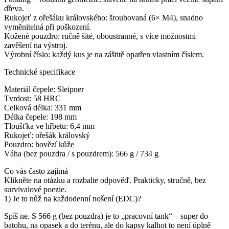
dřeva.
Rukojeť z ořešáku královského: šroubovaná (6× M4), snadno
vyměnitelná při poškození.
Kožené pouzdro: ručně šité, oboustranné, s více možnostmi
zavěšení na výstroj.
Výrobní číslo: každý kus je na záštitě opatřen vlastním číslem.
Technické specifikace
Materiál čepele: Sleipner
Tvrdost: 58 HRC
Celková délka: 331 mm
Délka čepele: 198 mm
Tloušťka ve hřbetu: 6,4 mm
Rukojeť: ořešák královský
Pouzdro: hovězí kůže
Váha (bez pouzdra / s pouzdrem): 566 g / 734 g
Co vás často zajímá
Klikněte na otázku a rozbalte odpověď. Prakticky, stručně, bez
survivalové poezie.
1) Je to nůž na každodenní nošení (EDC)?
Spíš ne. S 566 g (bez pouzdra) je to „pracovní tank“ – super do
batohu, na opasek a do terénu, ale do kapsy kalhot to není úplně