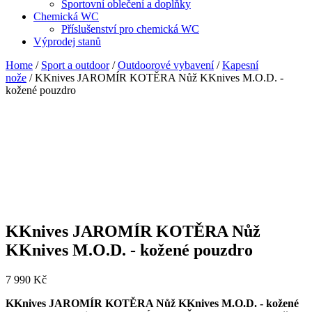
Sportovní oblečení a doplňky
Chemická WC
Příslušenství pro chemická WC
Výprodej stanů
Home
/
Sport a outdoor
/
Outdoorové vybavení
/
Kapesní
nože
/ KKnives JAROMÍR KOTĚRA Nůž KKnives M.O.D. -
kožené pouzdro
KKnives JAROMÍR KOTĚRA Nůž
KKnives M.O.D. - kožené pouzdro
7 990
Kč
KKnives JAROMÍR KOTĚRA Nůž KKnives M.O.D. - kožené