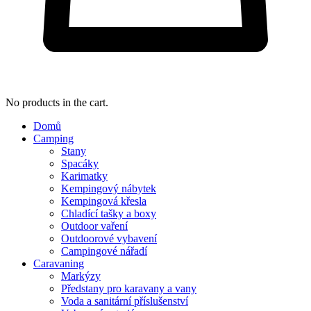
No products in the cart.
Domů
Camping
Stany
Spacáky
Karimatky
Kempingový nábytek
Kempingová křesla
Chladící tašky a boxy
Outdoor vaření
Outdoorové vybavení
Campingové nářadí
Caravaning
Markýzy
Předstany pro karavany a vany
Voda a sanitární příslušenství