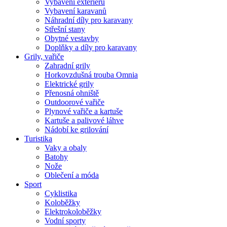
Vybavení exteriéru
Vybavení karavanů
Náhradní díly pro karavany
Střešní stany
Obytné vestavby
Doplňky a díly pro karavany
Grily, vařiče
Zahradní grily
Horkovzdušná trouba Omnia
Elektrické grily
Přenosná ohniště
Outdoorové vařiče
Plynové vařiče a kartuše
Kartuše a palivové láhve
Nádobí ke grilování
Turistika
Vaky a obaly
Batohy
Nože
Oblečení a móda
Sport
Cyklistika
Koloběžky
Elektrokoloběžky
Vodní sporty