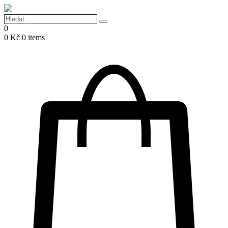
Hledat
Search
...
0
…
0
Kč
0 items