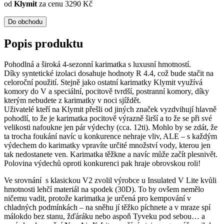
od
Klymit
za cenu 3290 Kč
Do obchodu
Popis produktu
Pohodlná a široká 4-sezonní karimatka s luxusní hmotností.
Díky syntetické izolaci dosahuje hodnoty R 4.4, což bude stačit na
celoroční použití. Stejně jako ostatní karimatky Klymit využívá
komory do V a speciální, pocitově tvrdší, postranní komory, díky
kterým nebudete z karimatky v noci sjíždět.
Uživatelé kteří na Klymit přešli od jiných značek vyzdvihují hlavně
pohodlí, to že je karimatka pocitově výrazně širší a to že se při své
velikosti nafoukne jen pár výdechy (cca. 12ti). Mohlo by se zdát, že
ta trocha foukání navíc u konkurence nehraje vliv, ALE – s každým
výdechem do karimatky vpravíte určité množství vody, kterou jen
tak nedostanete ven. Karimatka těžkne a navíc může začít plesnivět.
Polovina výdechů oproti konkurenci pak hraje obrovskou roli!
Ve srovnání s klasickou V2 zvolil výrobce u Insulated V Lite kvůli
hmotnosti lehčí materiál na spodek (30D). To by ovšem nemělo
ničemu vadit, protože karimatka je určená pro kempování v
chladných podmínkách – na sněhu jí těžko píchnete a v mraze spí
málokdo bez stanu, žďáráku nebo aspoň Tyveku pod sebou… a