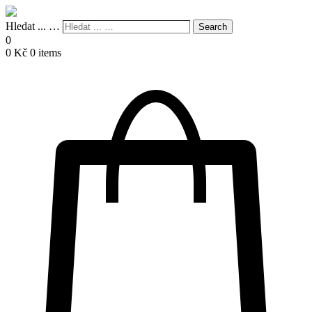
Hledat ... …
Search
0
0
Kč
0 items