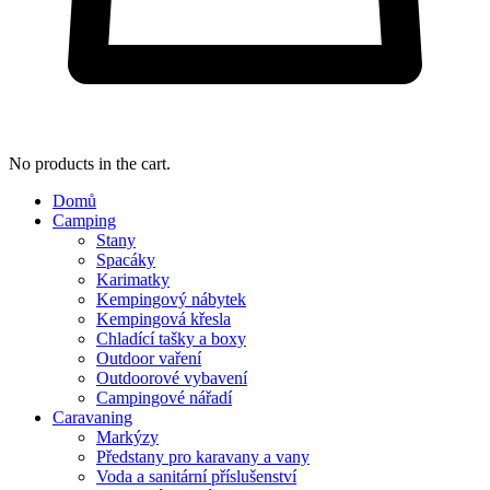
No products in the cart.
Domů
Camping
Stany
Spacáky
Karimatky
Kempingový nábytek
Kempingová křesla
Chladící tašky a boxy
Outdoor vaření
Outdoorové vybavení
Campingové nářadí
Caravaning
Markýzy
Předstany pro karavany a vany
Voda a sanitární příslušenství