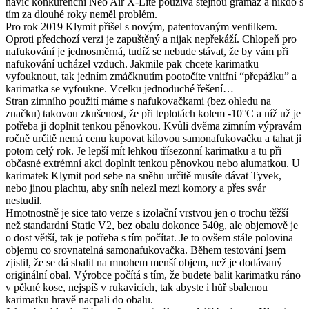
navíc konkurenční Neo Air X-Lite používá stejnou gramáž a nikdo s
tím za dlouhé roky neměl problém.
Pro rok 2019 Klymit přišel s novým, patentovaným ventilkem.
Oproti předchozí verzi je zapuštěný a nijak nepřekáží. Chlopeň pro
nafukování je jednosměrná, tudíž se nebude stávat, že by vám při
nafukování ucházel vzduch. Jakmile pak chcete karimatku
vyfouknout, tak jedním zmáčknutím pootočíte vnitřní “přepážku” a
karimatka se vyfoukne. Vcelku jednoduché řešení…
Stran zimního použití máme s nafukovačkami (bez ohledu na
značku) takovou zkušenost, že při teplotách kolem -10°C a níž už je
potřeba ji doplnit tenkou pěnovkou. Kvůli dvěma zimním výpravám
ročně určitě nemá cenu kupovat kilovou samonafukovačku a tahat ji
potom celý rok. Je lepší mít lehkou třísezonní karimatku a tu při
občasné extrémní akci doplnit tenkou pěnovkou nebo alumatkou. U
karimatek Klymit pod sebe na sněhu určitě musíte dávat Tyvek,
nebo jinou plachtu, aby sníh nelezl mezi komory a přes svár
nestudil.
Hmotnostně je sice tato verze s izolační vrstvou jen o trochu těžší
než standardní Static V2, bez obalu dokonce 540g, ale objemově je
o dost větší, tak je potřeba s tím počítat. Je to ovšem stále polovina
objemu co srovnatelná samonafukovačka. Během testování jsem
zjistil, že se dá sbalit na mnohem menší objem, než je dodávaný
originální obal. Výrobce počítá s tím, že budete balit karimatku ráno
v pěkné kose, nejspíš v rukavicích, tak abyste i hůř sbalenou
karimatku hravě nacpali do obalu.