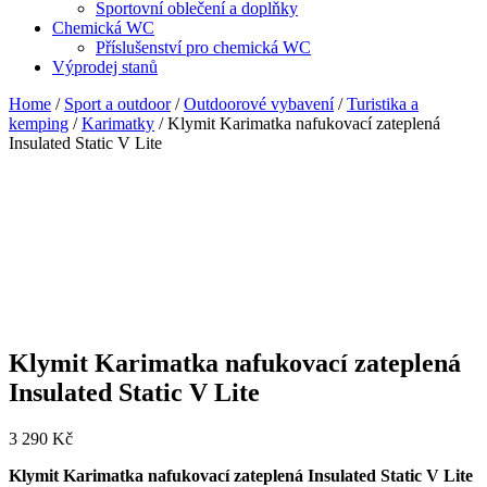
Sportovní oblečení a doplňky
Chemická WC
Příslušenství pro chemická WC
Výprodej stanů
Home
/
Sport a outdoor
/
Outdoorové vybavení
/
Turistika a
kemping
/
Karimatky
/ Klymit Karimatka nafukovací zateplená
Insulated Static V Lite
Klymit Karimatka nafukovací zateplená
Insulated Static V Lite
3 290
Kč
Klymit Karimatka nafukovací zateplená Insulated Static V Lite