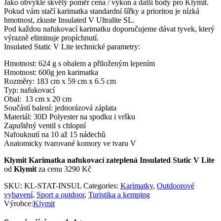
Jako obvykle skvělý poměr cena / výkon a další body pro Klymit.
Pokud vám stačí karimatka standardní šířky a prioritou je nízká
hmotnost, zkuste Insulated V Ultralite SL.
Pod každou nafukovací karimatku doporučujeme dávat tyvek, který
výrazně eliminuje propíchnutí.
Insulated Static V Lite technické parametry:
Hmotnost: 624 g s obalem a přiloženým lepením
Hmotnost: 600g jen karimatka
Rozměry: 183 cm x 59 cm x 6.5 cm
Typ: nafukovací
Obal: 13 cm x 20 cm
Součástí balení: jednorázová záplata
Materiál: 30D Polyester na spodku i vršku
Zapuštěný ventil s chlopní
Nafouknutí na 10 až 15 nádechů
Anatomicky tvarované komory ve tvaru V
Klymit Karimatka nafukovací zateplená Insulated Static V Lite
od
Klymit
za cenu 3290 Kč
SKU:
KL-STAT-INSUL
Categories:
Karimatky
,
Outdoorové
vybavení
,
Sport a outdoor
,
Turistika a kemping
Výrobce:
Klymit