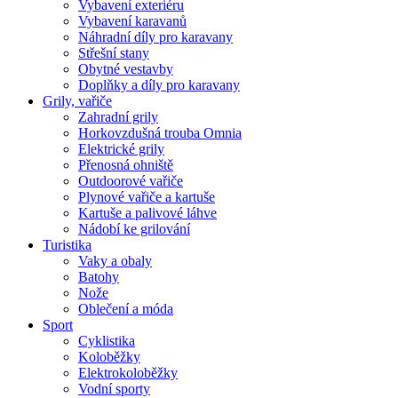
Vybavení exteriéru
Vybavení karavanů
Náhradní díly pro karavany
Střešní stany
Obytné vestavby
Doplňky a díly pro karavany
Grily, vařiče
Zahradní grily
Horkovzdušná trouba Omnia
Elektrické grily
Přenosná ohniště
Outdoorové vařiče
Plynové vařiče a kartuše
Kartuše a palivové láhve
Nádobí ke grilování
Turistika
Vaky a obaly
Batohy
Nože
Oblečení a móda
Sport
Cyklistika
Koloběžky
Elektrokoloběžky
Vodní sporty