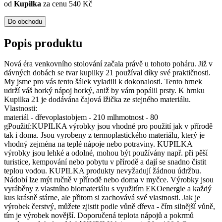
od
Kupilka
za cenu 540 Kč
Do obchodu
Popis produktu
Nová éra venkovního stolování začala právě u tohoto poháru. Již v
dávných dobách se tvar kupilky 21 používal díky své praktičnosti.
My jsme pro vás tento šálek vyladili k dokonalosti. Tento hrnek
udrží váš horký nápoj horký, aniž by vám popálil prsty. K hrnku
Kupilka 21 je dodávána čajová lžička ze stejného materiálu.
Vlastnosti:
materiál - dřevoplastobjem - 210 mlhmotnost - 80
gPoužití:KUPILKA výrobky jsou vhodné pro použití jak v přírodě
tak i doma. Jsou vyrobeny z termoplastického materiálu, který je
vhodný zejména na teplé nápoje nebo potraviny. KUPILKA
výrobky jsou lehké a odolné, mohou být používány např. při pěší
turistice, kempování nebo pobytu v přírodě a dají se snadno čistit
teplou vodou. KUPILKA produkty nevyžadují žádnou údržbu.
Nádobí lze mýt ručně v přírodě nebo doma v myčce. Výrobky jsou
vyráběny z vlastního biomateriálu s využitím EKOenergie a každý
kus krásně stárne, ale přitom si zachovává své vlastnosti. Jak je
výrobek čerstvý, můžete zjistit podle vůně dřeva - čím silnější vůně,
tím je výrobek novější. Doporučená teplota nápojů a pokrmů