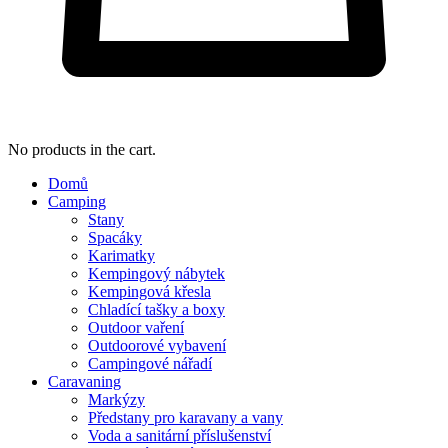
No products in the cart.
Domů
Camping
Stany
Spacáky
Karimatky
Kempingový nábytek
Kempingová křesla
Chladící tašky a boxy
Outdoor vaření
Outdoorové vybavení
Campingové nářadí
Caravaning
Markýzy
Předstany pro karavany a vany
Voda a sanitární příslušenství