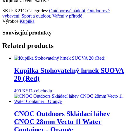
Kupilka
za cenu 540 Kč
SKU:
K21G
Categories:
Outdoorové nádobí
,
Outdoorové
vybavení
,
Sport a outdoor
,
Vaření v přírodě
Výrobce:
Kupilka
Související produkty
Related products
Kupilka Stohovatelný hrnek SUOVA
20 (Red)
499
Kč
Do obchodu
CNOC Outdoors Skládací láhev
CNOC 28mm Vecto 1l Water
Container - Orange