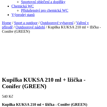
Sportovní oblečení a doplňky
Chemická WC
Příslušenství pro chemická WC
Výprodej stanů
Home
/
Sport a outdoor
/
Outdoorové vybavení
/
Vaření v
přírodě
/
Outdoorové nádobí
/ Kupilka KUKSA 210 ml + lžička -
Conifer (GREEN)
Kupilka KUKSA 210 ml + lžička -
Conifer (GREEN)
540
Kč
Kupilka KUKSA 210 ml + lžička - Conifer (GREEN)