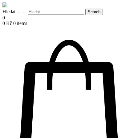
Hledat ... …
Search
0
0
Kč
0 items