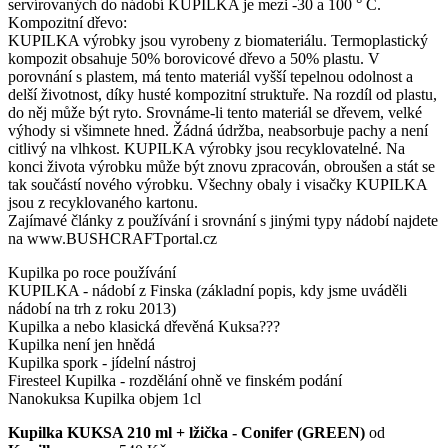
servírovaných do nádobí KUPILKA je mezi -30 a 100 ° C.
Kompozitní dřevo:
KUPILKA výrobky jsou vyrobeny z biomateriálu. Termoplastický
kompozit obsahuje 50% borovicové dřevo a 50% plastu. V
porovnání s plastem, má tento materiál vyšší tepelnou odolnost a
delší životnost, díky husté kompozitní struktuře. Na rozdíl od plastu,
do něj může být ryto. Srovnáme-li tento materiál se dřevem, velké
výhody si všimnete hned. Žádná údržba, neabsorbuje pachy a není
citlivý na vlhkost. KUPILKA výrobky jsou recyklovatelné. Na
konci života výrobku může být znovu zpracován, obroušen a stát se
tak součástí nového výrobku. Všechny obaly i visačky KUPILKA
jsou z recyklovaného kartonu.
Zajímavé články z používání i srovnání s jinými typy nádobí najdete
na www.BUSHCRAFTportal.cz
Kupilka po roce používání
KUPILKA - nádobí z Finska (základní popis, kdy jsme uváděli
nádobí na trh z roku 2013)
Kupilka a nebo klasická dřevěná Kuksa???
Kupilka není jen hnědá
Kupilka spork - jídelní nástroj
Firesteel Kupilka - rozdělání ohně ve finském podání
Nanokuksa Kupilka objem 1cl
Kupilka KUKSA 210 ml + lžička - Conifer (GREEN)
od