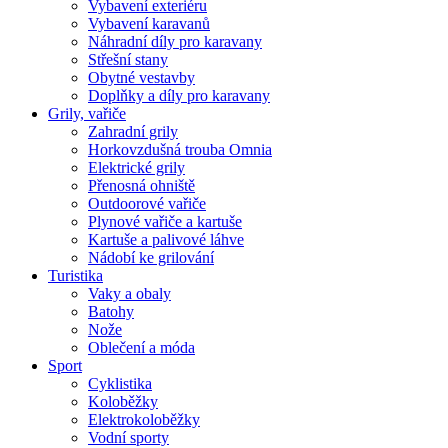
Vybavení exteriéru
Vybavení karavanů
Náhradní díly pro karavany
Střešní stany
Obytné vestavby
Doplňky a díly pro karavany
Grily, vařiče
Zahradní grily
Horkovzdušná trouba Omnia
Elektrické grily
Přenosná ohniště
Outdoorové vařiče
Plynové vařiče a kartuše
Kartuše a palivové láhve
Nádobí ke grilování
Turistika
Vaky a obaly
Batohy
Nože
Oblečení a móda
Sport
Cyklistika
Koloběžky
Elektrokoloběžky
Vodní sporty