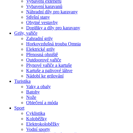
Vybavení exteriéru
Vybavení karavanů
Náhradní díly pro karavany
Střešní stany
Obytné vestavby
Doplňky a díly pro karavany
Grily, vařiče
Zahradní grily
Horkovzdušná trouba Omnia
Elektrické grily
Přenosná ohniště
Outdoorové vařiče
Plynové vařiče a kartuše
Kartuše a palivové láhve
Nádobí ke grilování
Turistika
Vaky a obaly
Batohy
Nože
Oblečení a móda
Sport
Cyklistika
Koloběžky
Elektrokoloběžky
Vodní sporty