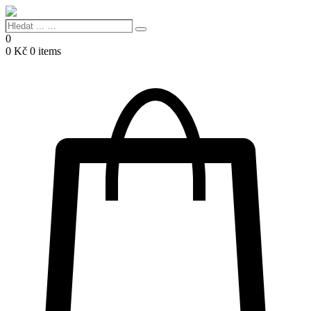
Hledat
Search
...
0
…
0
Kč
0 items