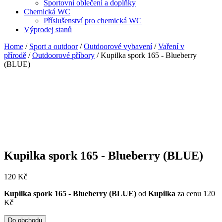
Sportovní oblečení a doplňky
Chemická WC
Příslušenství pro chemická WC
Výprodej stanů
Home
/
Sport a outdoor
/
Outdoorové vybavení
/
Vaření v
přírodě
/
Outdoorové příbory
/ Kupilka spork 165 - Blueberry
(BLUE)
Kupilka spork 165 - Blueberry (BLUE)
120
Kč
Kupilka spork 165 - Blueberry (BLUE)
od
Kupilka
za cenu 120
Kč
Do obchodu