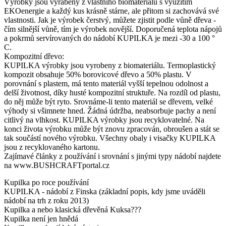
Výrobky jsou vyráběny z vlastního biomateriálu s využitím
EKOenergie a každý kus krásně stárne, ale přitom si zachovává své
vlastnosti. Jak je výrobek čerstvý, můžete zjistit podle vůně dřeva -
čím silnější vůně, tím je výrobek novější. Doporučená teplota nápojů
a pokrmů servírovaných do nádobí KUPILKA je mezi -30 a 100 °
C.
Kompozitní dřevo:
KUPILKA výrobky jsou vyrobeny z biomateriálu. Termoplastický
kompozit obsahuje 50% borovicové dřevo a 50% plastu. V
porovnání s plastem, má tento materiál vyšší tepelnou odolnost a
delší životnost, díky husté kompozitní struktuře. Na rozdíl od plastu,
do něj může být ryto. Srovnáme-li tento materiál se dřevem, velké
výhody si všimnete hned. Žádná údržba, neabsorbuje pachy a není
citlivý na vlhkost. KUPILKA výrobky jsou recyklovatelné. Na
konci života výrobku může být znovu zpracován, obroušen a stát se
tak součástí nového výrobku. Všechny obaly i visačky KUPILKA
jsou z recyklovaného kartonu.
Zajímavé články z používání i srovnání s jinými typy nádobí najdete
na www.BUSHCRAFTportal.cz
Kupilka po roce používání
KUPILKA - nádobí z Finska (základní popis, kdy jsme uváděli
nádobí na trh z roku 2013)
Kupilka a nebo klasická dřevěná Kuksa???
Kupilka není jen hnědá