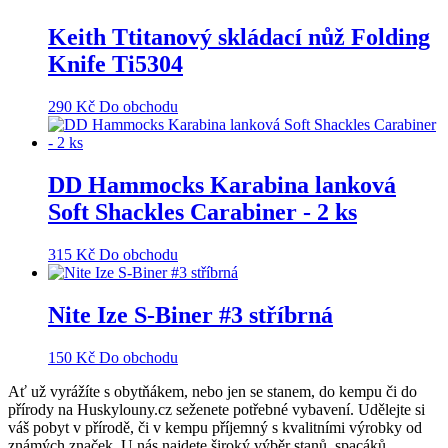
Keith Ttitanový skládací nůž Folding
Knife Ti5304
290
Kč
Do obchodu
DD Hammocks Karabina lanková
Soft Shackles Carabiner - 2 ks
315
Kč
Do obchodu
Nite Ize S-Biner #3 stříbrná
150
Kč
Do obchodu
Ať už vyrážíte s obytňákem, nebo jen se stanem, do kempu či do
přírody na Huskylouny.cz seženete potřebné vybavení. Udělejte si
váš pobyt v přírodě, či v kempu příjemný s kvalitními výrobky od
známých značek. U nás najdete široký výběr stanů, spacáků,