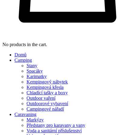
No products in the cart.
Domů
Camping
Stany
Spacáky
Karimatky
Kempingový nábytek
Kempingová křesla
Chladící tašky a boxy
Outdoor vaření
Outdoorové vybavení
Campingové nářadí
Caravaning
Markýzy
Předstany pro karavany a vany
Voda a sanitární příslušenství