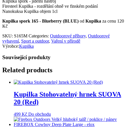
Kupilka spork - jídelní nástroj
Firesteel Kupilka - rozdělání ohně ve finském podání
Nanokuksa Kupilka objem 1cl
Kupilka spork 165 - Blueberry (BLUE)
od
Kupilka
za cenu 120
Kč
SKU:
S165M
Categories:
Outdoorové příbory
,
Outdoorové
vybavení
,
Sport a outdoor
,
Vaření v přírodě
Výrobce:
Kupilka
Související produkty
Related products
Kupilka Stohovatelný hrnek SUOVA
20 (Red)
499
Kč
Do obchodu