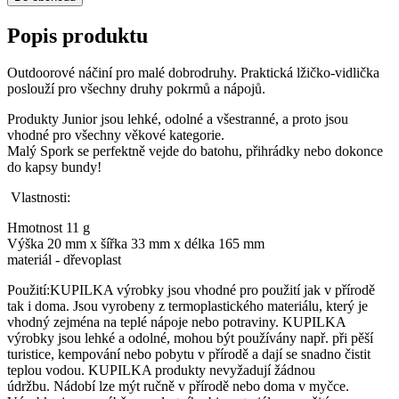
Popis produktu
Outdoorové náčiní pro malé dobrodruhy. Praktická lžičko-vidlička
poslouží pro všechny druhy pokrmů a nápojů.
Produkty Junior jsou lehké, odolné a všestranné, a proto jsou
vhodné pro všechny věkové kategorie.
Malý Spork se perfektně vejde do batohu, přihrádky nebo dokonce
do kapsy bundy!
Vlastnosti:
Hmotnost 11 g
Výška 20 mm x šířka 33 mm x délka 165 mm
materiál - dřevoplast
Použití:KUPILKA výrobky jsou vhodné pro použití jak v přírodě
tak i doma. Jsou vyrobeny z termoplastického materiálu, který je
vhodný zejména na teplé nápoje nebo potraviny. KUPILKA
výrobky jsou lehké a odolné, mohou být používány např. při pěší
turistice, kempování nebo pobytu v přírodě a dají se snadno čistit
teplou vodou. KUPILKA produkty nevyžadují žádnou
údržbu. Nádobí lze mýt ručně v přírodě nebo doma v myčce.