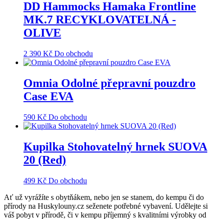
DD Hammocks Hamaka Frontline
MK.7 RECYKLOVATELNÁ -
OLIVE
2 390
Kč
Do obchodu
Omnia Odolné přepravní pouzdro
Case EVA
590
Kč
Do obchodu
Kupilka Stohovatelný hrnek SUOVA
20 (Red)
499
Kč
Do obchodu
Ať už vyrážíte s obytňákem, nebo jen se stanem, do kempu či do
přírody na Huskylouny.cz seženete potřebné vybavení. Udělejte si
váš pobyt v přírodě, či v kempu příjemný s kvalitními výrobky od