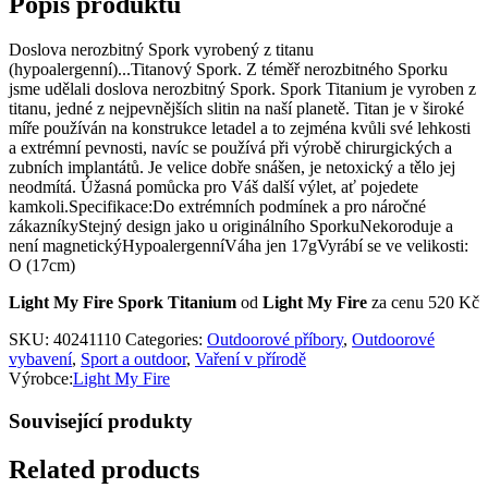
Popis produktu
Doslova nerozbitný Spork vyrobený z titanu
(hypoalergenní)...Titanový Spork. Z téměř nerozbitného Sporku
jsme udělali doslova nerozbitný Spork. Spork Titanium je vyroben z
titanu, jedné z nejpevnějších slitin na naší planetě. Titan je v široké
míře používán na konstrukce letadel a to zejména kvůli své lehkosti
a extrémní pevnosti, navíc se používá při výrobě chirurgických a
zubních implantátů. Je velice dobře snášen, je netoxický a tělo jej
neodmítá. Úžasná pomůcka pro Váš další výlet, ať pojedete
kamkoli.Specifikace:Do extrémních podmínek a pro náročné
zákazníkyStejný design jako u originálního SporkuNekoroduje a
není magnetickýHypoalergenníVáha jen 17gVyrábí se ve velikosti:
O (17cm)
Light My Fire Spork Titanium
od
Light My Fire
za cenu 520 Kč
SKU:
40241110
Categories:
Outdoorové příbory
,
Outdoorové
vybavení
,
Sport a outdoor
,
Vaření v přírodě
Výrobce:
Light My Fire
Související produkty
Related products