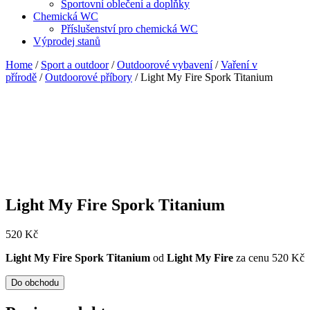
Sportovní oblečení a doplňky
Chemická WC
Příslušenství pro chemická WC
Výprodej stanů
Home
/
Sport a outdoor
/
Outdoorové vybavení
/
Vaření v
přírodě
/
Outdoorové příbory
/ Light My Fire Spork Titanium
Light My Fire Spork Titanium
520
Kč
Light My Fire Spork Titanium
od
Light My Fire
za cenu 520 Kč
Do obchodu