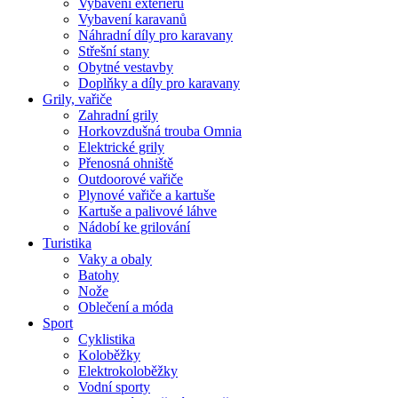
Vybavení exteriéru
Vybavení karavanů
Náhradní díly pro karavany
Střešní stany
Obytné vestavby
Doplňky a díly pro karavany
Grily, vařiče
Zahradní grily
Horkovzdušná trouba Omnia
Elektrické grily
Přenosná ohniště
Outdoorové vařiče
Plynové vařiče a kartuše
Kartuše a palivové láhve
Nádobí ke grilování
Turistika
Vaky a obaly
Batohy
Nože
Oblečení a móda
Sport
Cyklistika
Koloběžky
Elektrokoloběžky
Vodní sporty