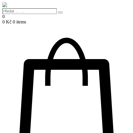
Hledat
Search
...
0
…
0
Kč
0 items