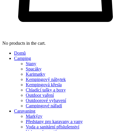
No products in the cart.
Domů
Camping
Stany
Spacáky
Karimatky
Kempingový nábytek
Kempingová křesla
Chladící tašky a boxy
Outdoor vaření
Outdoorové vybavení
Campingové nářadí
Caravaning
Markýzy
Předstany pro karavany a vany
Voda a sanitární příslušenství