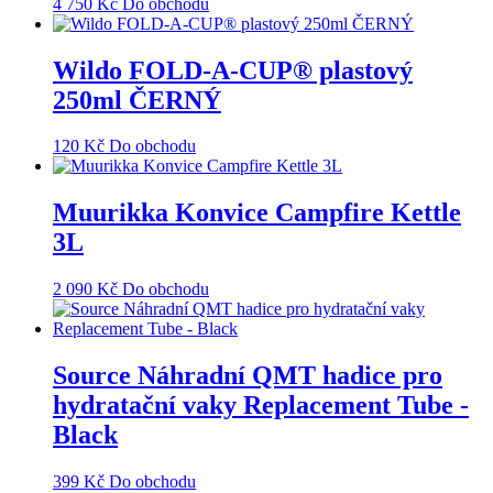
4 750
Kč
Do obchodu
Wildo FOLD-A-CUP® plastový
250ml ČERNÝ
120
Kč
Do obchodu
Muurikka Konvice Campfire Kettle
3L
2 090
Kč
Do obchodu
Source Náhradní QMT hadice pro
hydratační vaky Replacement Tube -
Black
399
Kč
Do obchodu