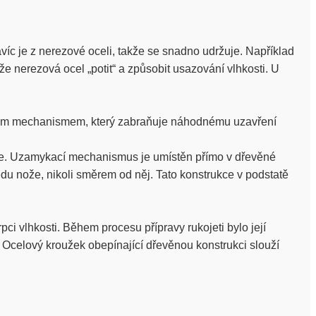
víc je z nerezové oceli, takže se snadno udržuje. Například
e nerezová ocel „potit“ a způsobit usazování vlhkosti. U
ovým mechanismem, který zabraňuje náhodnému uzavření
ele. Uzamykací mechanismus je umístěn přímo v dřevěné
tředu nože, nikoli směrem od něj. Tato konstrukce v podstatě
i vlhkosti. Během procesu přípravy rukojeti bylo její
 Ocelový kroužek obepínající dřevěnou konstrukci slouží