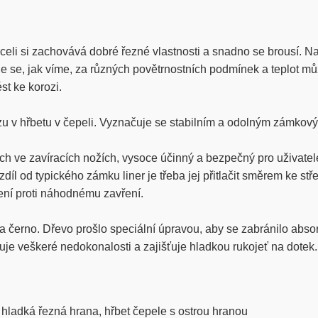
celi si zachovává dobré řezné vlastnosti a snadno se brousí. Na
e se, jak víme, za různých povětrnostních podmínek a teplot můž
st ke korozi.
ezu v hřbetu v čepeli. Vyznačuje se stabilním a odolným zámk
ch ve zavíracích nožích, vysoce účinný a bezpečný pro uživat
ozdíl od typického zámku liner je třeba jej přitlačit směrem ke s
ení proti náhodnému zavření.
erno. Dřevo prošlo speciální úpravou, aby se zabránilo absorpc
je veškeré nedokonalosti a zajišťuje hladkou rukojeť na dotek.
, hladká řezná hrana, hřbet čepele s ostrou hranou