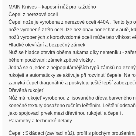
MAIN Knives – kapesní nůž pro každého
Čepel z nerezové oceli
Čepel nože je vyrobena z nerezové oceli 440A . Tento typ o
nože vyrobené z této oceli lze bez obav ponechat v autě, kd
nožů vyrobených z korozivzdorné oceli může tato vlhkost vé
Hladké otevírání a bezpečný zámek
Nůž se hladce otevírá oběma rukama díky nehteníku - zář
během používání: zámek zpětné vložky .
Jedná se o jeden z nejpopulárnějších typů zámků nalezený
rukojeti a automaticky se aktivuje při rozvinutí čepele. Na r
zamyká čepel diagonálně a poskytuje ještě lepší zabezpeč
Dřevěná rukojeť
Nůž má rukojeť vyrobenou z lisovaného dřeva barveného na č
konečné textury dosaženo ručním leštěním. Leštění odstraňu
jako spojovací prvek mezi dřevěnou rukojetí a čepelí .
Parametry a technické detaily
Čepel : Skládací (zavírací nůž), profil s plochým broušením