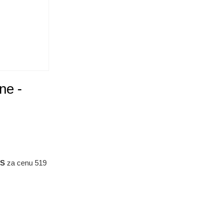
ne -
ES
za cenu 519