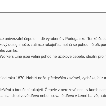
e univerzální čepele, hrdě vyrobené v Portugalsku. Tenké čepel
elkový design nože, zatímco rukojeť samotná se pohodlně přizpůs
ného zámku.
Workers Line jsou velmi pohodlné užitkové čepele, ideální pro r
í od roku 1870. Nabízí nože, především zavírací, vycházející z 
tění a broušení rukojeti. Čepele z nerezové oceli v kombinaci s
 palisandr, olivové dřevo nebo lisované dřevo v černé barvě, na