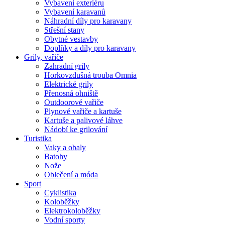
Vybavení exteriéru
Vybavení karavanů
Náhradní díly pro karavany
Střešní stany
Obytné vestavby
Doplňky a díly pro karavany
Grily, vařiče
Zahradní grily
Horkovzdušná trouba Omnia
Elektrické grily
Přenosná ohniště
Outdoorové vařiče
Plynové vařiče a kartuše
Kartuše a palivové láhve
Nádobí ke grilování
Turistika
Vaky a obaly
Batohy
Nože
Oblečení a móda
Sport
Cyklistika
Koloběžky
Elektrokoloběžky
Vodní sporty