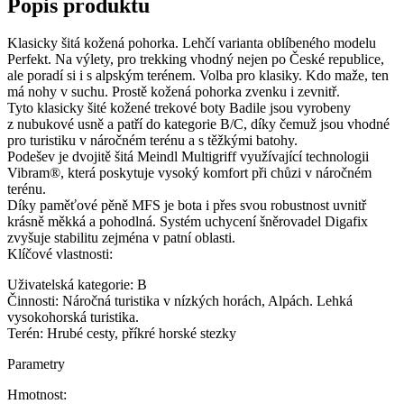
Popis produktu
Klasicky šitá kožená pohorka. Lehčí varianta oblíbeného modelu
Perfekt. Na výlety, pro trekking vhodný nejen po České republice,
ale poradí si i s alpským terénem. Volba pro klasiky. Kdo maže, ten
má nohy v suchu. Prostě kožená pohorka zvenku i zevnitř.
Tyto klasicky šité kožené trekové boty Badile jsou vyrobeny
z nubukové usně a patří do kategorie B/C, díky čemuž jsou vhodné
pro turistiku v náročném terénu a s těžkými batohy.
Podešev je dvojitě šitá Meindl Multigriff využívající technologii
Vibram®, která poskytuje vysoký komfort při chůzi v náročném
terénu.
Díky paměťové pěně MFS je bota i přes svou robustnost uvnitř
krásně měkká a pohodlná. Systém uchycení šněrovadel Digafix
zvyšuje stabilitu zejména v patní oblasti.
Klíčové vlastnosti:
Uživatelská kategorie: B
Činnosti: Náročná turistika v nízkých horách, Alpách. Lehká
vysokohorská turistika.
Terén: Hrubé cesty, příkré horské stezky
Parametry
Hmotnost: