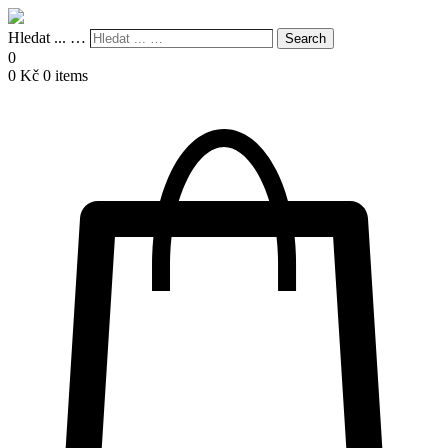
Hledat ... …
Search
0
0
Kč
0 items