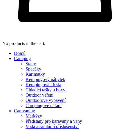
No products in the cart.
Domů
Camping
Stany
Spacáky
Karimatky
Kempingový nábytek
Kempingová křesla
Chladící tašky a boxy
Outdoor vaření
Outdoorové vybavení
Campingové nářadí
Caravaning
Markýzy
Předstany pro karavany a vany
Voda a sanitární příslušenství