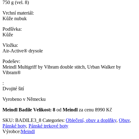
750 g (vel. 8)
Vrchní materiál:
Kůže nubuk
Podšívka:
Kůže
Vložka:
Air-Active® drysole
Podešev:
Meindl Multigriff by Vibram double stitch, Urban Walker by
Vibram®
:
Dvojité šití
Vyrobeno v Německu
Meindl Badile Velikost: 8
od
Meindl
za cenu 8990 Kč
SKU:
BADILE3_8
Categories:
Oblečení, obuv a doplňky
,
Obuv
,
Pánské boty
,
Pánské trekové boty
Výrobce:
Meindl