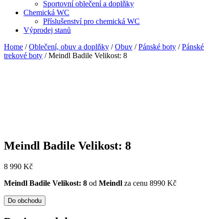
Sportovní oblečení a doplňky
Chemická WC
Příslušenství pro chemická WC
Výprodej stanů
Home
/
Oblečení, obuv a doplňky
/
Obuv
/
Pánské boty
/
Pánské
trekové boty
/ Meindl Badile Velikost: 8
Meindl Badile Velikost: 8
8 990
Kč
Meindl Badile Velikost: 8
od
Meindl
za cenu 8990 Kč
Do obchodu