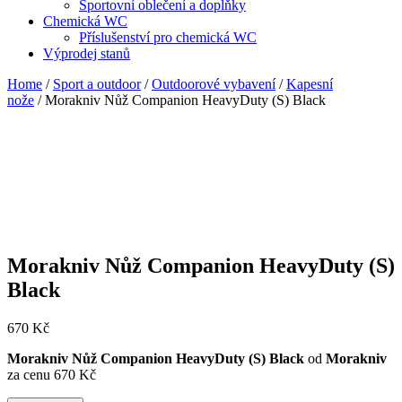
Sportovní oblečení a doplňky
Chemická WC
Příslušenství pro chemická WC
Výprodej stanů
Home
/
Sport a outdoor
/
Outdoorové vybavení
/
Kapesní
nože
/ Morakniv Nůž Companion HeavyDuty (S) Black
Morakniv Nůž Companion HeavyDuty (S)
Black
670
Kč
Morakniv Nůž Companion HeavyDuty (S) Black
od
Morakniv
za cenu 670 Kč