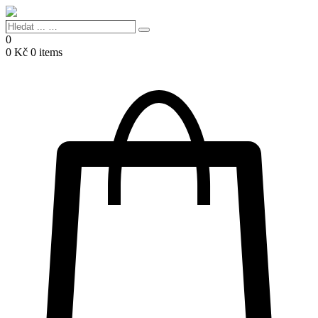
Hledat
Search
...
0
…
0
Kč
0 items