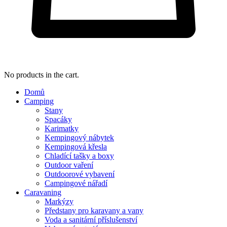
No products in the cart.
Domů
Camping
Stany
Spacáky
Karimatky
Kempingový nábytek
Kempingová křesla
Chladící tašky a boxy
Outdoor vaření
Outdoorové vybavení
Campingové nářadí
Caravaning
Markýzy
Předstany pro karavany a vany
Voda a sanitární příslušenství