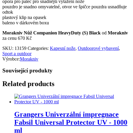
opora pro palec pro snadnější vytažení nože
pouzdro je snadno omyvatelné, otvor ve špičce pouzdra usnadňuje
odtok
plastový klip na opasek
baleno v dárkovém boxu
Morakniv Nůž Companion HeavyDuty (S) Black
od
Morakniv
za cenu 670 Kč
SKU:
13159
Categories:
Kapesní nože
,
Outdoorové vybavení
,
Sport a outdoor
Výrobce:
Morakniv
Související produkty
Related products
Grangers Univerzální impregnace
Fabsil Universal Protector UV - 1000
ml