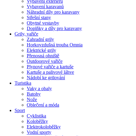
Vybavení exteriéru
Vybavení karavanů
Náhradní díly pro karavany
Střešní stany
Obytné vestavby
Doplňky a díly pro karavany
Grily, vařiče
Zahradní grily
Horkovzdušná trouba Omnia
Elektrické grily
Přenosná ohniště
Outdoorové vařiče
Plynové vařiče a kartuše
Kartuše a palivové láhve
Nádobí ke grilování
Turistika
Vaky a obaly
Batohy
Nože
Oblečení a móda
Sport
Cyklistika
Koloběžky
Elektrokoloběžky
Vodní sporty