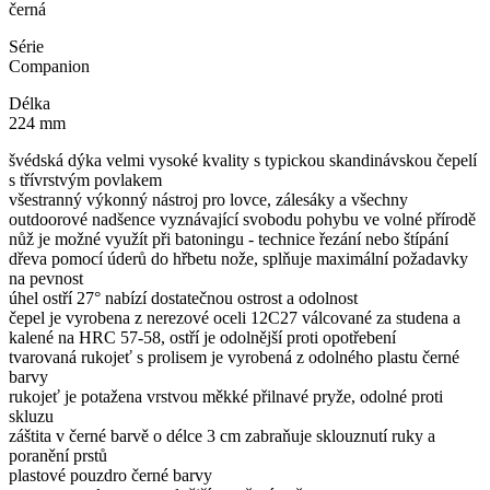
černá
Série
Companion
Délka
224 mm
švédská dýka velmi vysoké kvality s typickou skandinávskou čepelí
s třívrstvým povlakem
všestranný výkonný nástroj pro lovce, zálesáky a všechny
outdoorové nadšence vyznávající svobodu pohybu ve volné přírodě
nůž je možné využít při batoningu - technice řezání nebo štípání
dřeva pomocí úderů do hřbetu nože, splňuje maximální požadavky
na pevnost
úhel ostří 27° nabízí dostatečnou ostrost a odolnost
čepel je vyrobena z nerezové oceli 12C27 válcované za studena a
kalené na HRC 57-58, ostří je odolnější proti opotřebení
tvarovaná rukojeť s prolisem je vyrobená z odolného plastu černé
barvy
rukojeť je potažena vrstvou měkké přilnavé pryže, odolné proti
skluzu
záštita v černé barvě o délce 3 cm zabraňuje sklouznutí ruky a
poranění prstů
plastové pouzdro černé barvy