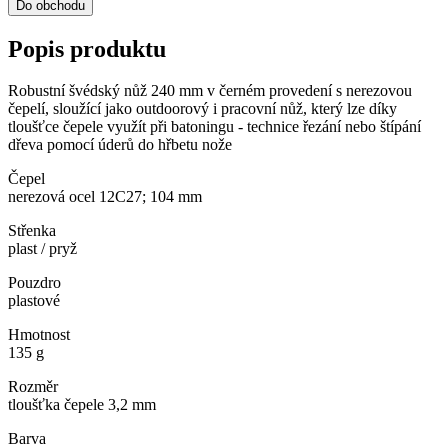
Do obchodu
Popis produktu
Robustní švédský nůž 240 mm v černém provedení s nerezovou
čepelí, sloužící jako outdoorový i pracovní nůž, který lze díky
tloušťce čepele využít při batoningu - technice řezání nebo štípání
dřeva pomocí úderů do hřbetu nože
Čepel
nerezová ocel 12C27; 104 mm
Střenka
plast / pryž
Pouzdro
plastové
Hmotnost
135 g
Rozměr
tloušťka čepele 3,2 mm
Barva