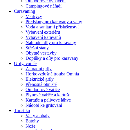
Outdoorové vybavení
Campingové nářadí
Caravaning
Markýzy
Předstany pro karavany a vany
Voda a sanitární příslušenství
Vybavení exteriéru
Vybavení karavanů
Náhradní díly pro karavany
Střešní stany
Obytné vestavby
Doplňky a díly pro karavany
Grily, vařiče
Zahradní grily
Horkovzdušná trouba Omnia
Elektrické grily
Přenosná ohniště
Outdoorové vařiče
Plynové vařiče a kartuše
Kartuše a palivové láhve
Nádobí ke grilování
Turistika
Vaky a obaly
Batohy
Nože