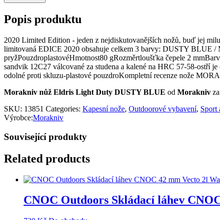
Popis produktu
2020 Limited Edition - jeden z nejdiskutovanějších nožů, buď jej mi
limitovaná EDICE 2020 obsahuje celkem 3 barvy: DUSTY BLUE / MI
pryžPouzdroplastovéHmotnost80 gRozměrtloušťka čepele 2 mmBarvačer
sandvik 12C27 válcované za studena a kalené na HRC 57-58-ostří je o
odolné proti skluzu-plastové pouzdroKompletní recenze nože
Morakniv nůž Eldris Light Duty DUSTY BLUE
od
Morakniv
za
SKU:
13851
Categories:
Kapesní nože
,
Outdoorové vybavení
,
Sport 
Výrobce:
Morakniv
Související produkty
Related products
CNOC Outdoors Skládací láhev CNOC 