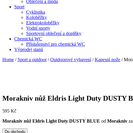
Oblečení a móda
Sport
Cyklistika
Koloběžky
Elektrokoloběžky
Vodní sporty
Sportovní oblečení a doplňky
Chemická WC
Příslušenství pro chemická WC
Výprodej stanů
Home
/
Sport a outdoor
/
Outdoorové vybavení
/
Kapesní nože
/ Mor
Morakniv nůž Eldris Light Duty DUSTY
595
Kč
Morakniv nůž Eldris Light Duty DUSTY BLUE
od
Morakniv
za
Do obchodu