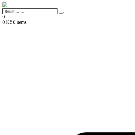
Hledat
Search
...
0
…
0
Kč
0 items