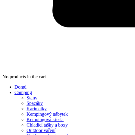
No products in the cart.
Domů
Camping
Stany
Spacáky
Karimatky
Kempingový nábytek
Kempingová křesla
Chladící tašky a boxy
Outdoor vaření