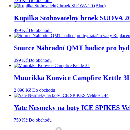
730
Kč
Do obchodu
Kupilka Stohovatelný hrnek SUOVA 20
499
Kč
Do obchodu
Source Náhradní QMT hadice pro hydr
399
Kč
Do obchodu
Muurikka Konvice Campfire Kettle 3
2 090
Kč
Do obchodu
Yate Nesmeky na boty ICE SPIKES Veli
750
Kč
Do obchodu