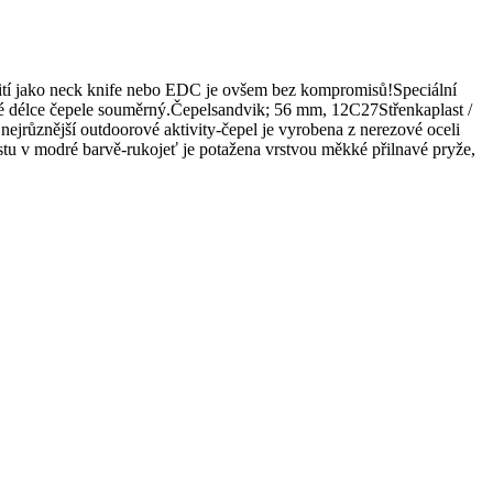
yužití jako neck knife nebo EDC je ovšem bez kompromisů!Speciální
élce čepele souměrný.Čepelsandvik; 56 mm, 12C27Střenkaplast /
různější outdoorové aktivity-čepel je vyrobena z nerezové oceli
stu v modré barvě-rukojeť je potažena vrstvou měkké přilnavé pryže,