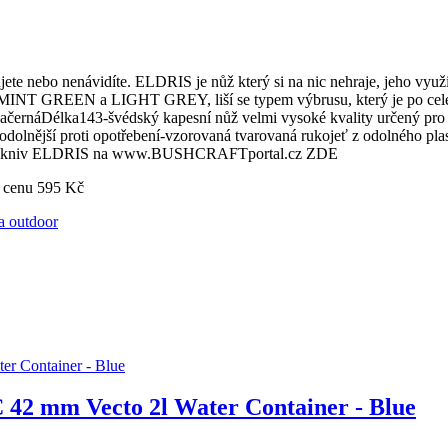
lujete nebo nenávidíte. ELDRIS je nůž který si na nic nehraje, jeho v
NT GREEN a LIGHT GREY, liší se typem výbrusu, který je po celé d
náDélka143-švédský kapesní nůž velmi vysoké kvality určený pro nej
dolnější proti opotřebení-vzorovaná tvarovaná rukojeť z odolného pla
 MORAkniv ELDRIS na www.BUSHCRAFTportal.cz ZDE
 cenu 595 Kč
a outdoor
42 mm Vecto 2l Water Container - Blue