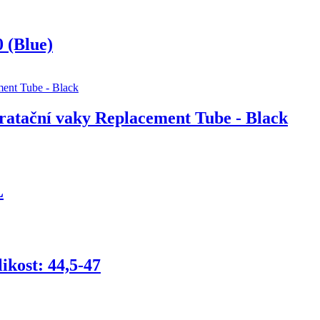
 (Blue)
atační vaky Replacement Tube - Black
L
kost: 44,5-47