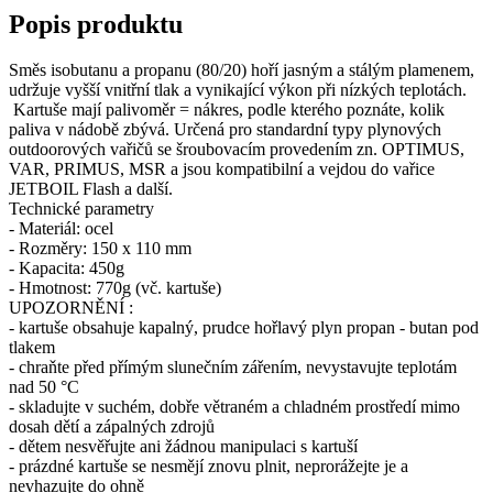
Popis produktu
Směs isobutanu a propanu (80/20) hoří jasným a stálým plamenem,
udržuje vyšší vnitřní tlak a vynikající výkon při nízkých teplotách.
Kartuše mají palivoměr = nákres, podle kterého poznáte, kolik
paliva v nádobě zbývá. Určená pro standardní typy plynových
outdoorových vařičů se šroubovacím provedením zn. OPTIMUS,
VAR, PRIMUS, MSR a jsou kompatibilní a vejdou do vařice
JETBOIL Flash a další.
Technické parametry
- Materiál: ocel
- Rozměry: 150 x 110 mm
- Kapacita: 450g
- Hmotnost: 770g (vč. kartuše)
UPOZORNĚNÍ :
- kartuše obsahuje kapalný, prudce hořlavý plyn propan - butan pod
tlakem
- chraňte před přímým slunečním zářením, nevystavujte teplotám
nad 50 °C
- skladujte v suchém, dobře větraném a chladném prostředí mimo
dosah dětí a zápalných zdrojů
- dětem nesvěřujte ani žádnou manipulaci s kartuší
- prázdné kartuše se nesmějí znovu plnit, neprorážejte je a
nevhazujte do ohně