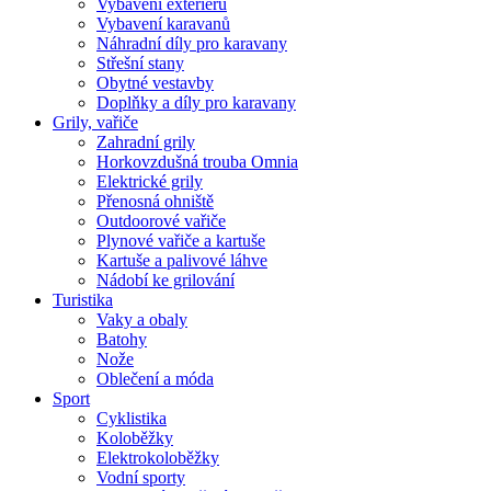
Vybavení exteriéru
Vybavení karavanů
Náhradní díly pro karavany
Střešní stany
Obytné vestavby
Doplňky a díly pro karavany
Grily, vařiče
Zahradní grily
Horkovzdušná trouba Omnia
Elektrické grily
Přenosná ohniště
Outdoorové vařiče
Plynové vařiče a kartuše
Kartuše a palivové láhve
Nádobí ke grilování
Turistika
Vaky a obaly
Batohy
Nože
Oblečení a móda
Sport
Cyklistika
Koloběžky
Elektrokoloběžky
Vodní sporty