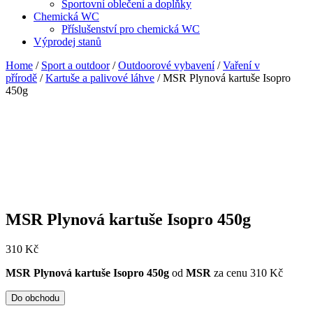
Sportovní oblečení a doplňky
Chemická WC
Příslušenství pro chemická WC
Výprodej stanů
Home
/
Sport a outdoor
/
Outdoorové vybavení
/
Vaření v
přírodě
/
Kartuše a palivové láhve
/ MSR Plynová kartuše Isopro
450g
MSR Plynová kartuše Isopro 450g
310
Kč
MSR Plynová kartuše Isopro 450g
od
MSR
za cenu 310 Kč
Do obchodu