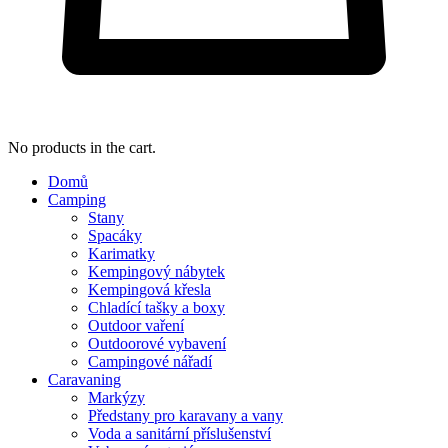
No products in the cart.
Domů
Camping
Stany
Spacáky
Karimatky
Kempingový nábytek
Kempingová křesla
Chladící tašky a boxy
Outdoor vaření
Outdoorové vybavení
Campingové nářadí
Caravaning
Markýzy
Předstany pro karavany a vany
Voda a sanitární příslušenství