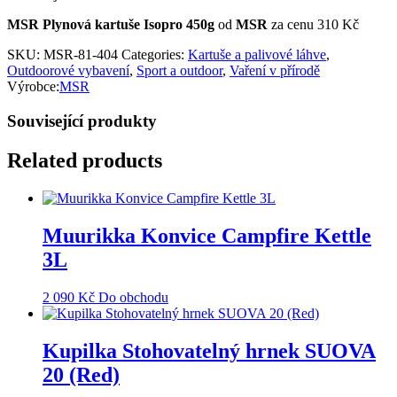
MSR Plynová kartuše Isopro 450g
od
MSR
za cenu 310 Kč
SKU:
MSR-81-404
Categories:
Kartuše a palivové láhve
,
Outdoorové vybavení
,
Sport a outdoor
,
Vaření v přírodě
Výrobce:
MSR
Související produkty
Related products
Muurikka Konvice Campfire Kettle
3L
2 090
Kč
Do obchodu
Kupilka Stohovatelný hrnek SUOVA
20 (Red)