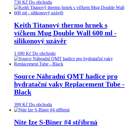
730
Kč
Do obchodu
Keith Titanový thermo hrnek s
víčkem Mug Double Wall 600 ml -
silikonový uzávěr
1 690
Kč
Do obchodu
Source Náhradní QMT hadice pro
hydratační vaky Replacement Tube -
Black
399
Kč
Do obchodu
Nite Ize S-Biner #4 stříbrná