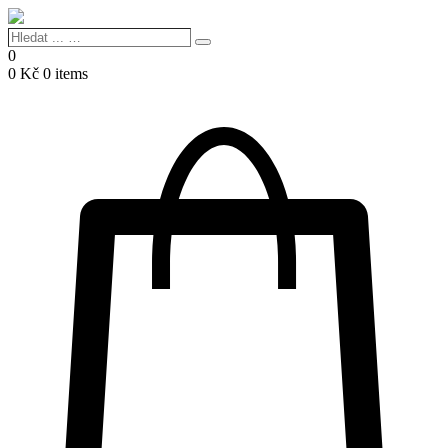
Hledat
Search
...
0
…
0
Kč
0 items