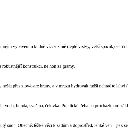
umným vybavením klidně víc, v zimě (teplé vrstvy, větší spacák) se 55 l
 a robustnější konstrukci, ne hon za gramy.
by nešla přes zipy/ostré hrany, a v mrazu hydrovak radši nahraďte lahv
oh: voda, bunda, svačina, čelovka. Praktické třeba na procházku od zá
utý sud“. Obecně: těžké věci k zádům a doprostřed, lehké ven – pak se