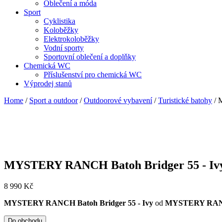
Oblečení a móda
Sport
Cyklistika
Koloběžky
Elektrokoloběžky
Vodní sporty
Sportovní oblečení a doplňky
Chemická WC
Příslušenství pro chemická WC
Výprodej stanů
Home
/
Sport a outdoor
/
Outdoorové vybavení
/
Turistické batohy
/ 
MYSTERY RANCH Batoh Bridger 55 - Iv
8 990
Kč
MYSTERY RANCH Batoh Bridger 55 - Ivy
od
MYSTERY RA
Do obchodu