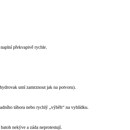
 naplní překvapivě rychle.
í (hydrovak umí zamrznout jak na potvoru).
kladního tábora nebo rychlý „výběh“ na vyhlídku.
 batoh nekýve a záda neprotestují.