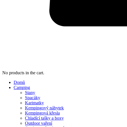
No products in the cart.
Domů
Camping
Stany
Spacáky
Karimatky
Kempingový nábytek
Kempingová křesla
Chladící tašky a boxy
Outdoor vaření