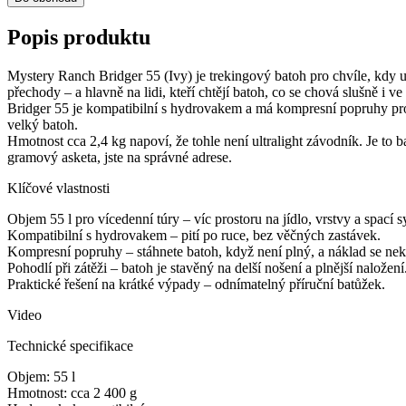
Popis produktu
Mystery Ranch Bridger 55 (Ivy) je trekingový batoh pro chvíle, kdy u
přechody – a hlavně na lidi, kteří chtějí batoh, co se chová slušně i v
Bridger 55 je kompatibilní s hydrovakem a má kompresní popruhy pro 
velký batoh.
Hmotnost cca 2,4 kg napoví, že tohle není ultralight závodník. Je to b
gramový asketa, jste na správné adrese.
Klíčové vlastnosti
Objem 55 l pro vícedenní túry – víc prostoru na jídlo, vrstvy a spací s
Kompatibilní s hydrovakem – pití po ruce, bez věčných zastávek.
Kompresní popruhy – stáhnete batoh, když není plný, a náklad se ne
Pohodlí při zátěži – batoh je stavěný na delší nošení a plnější naložení
Praktické řešení na krátké výpady – odnímatelný příruční batůžek.
Video
Technické specifikace
Objem: 55 l
Hmotnost: cca 2 400 g