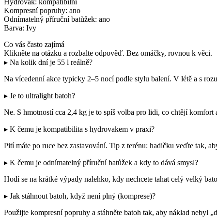
Hydrovak: kompatibilní
Kompresní popruhy: ano
Odnímatelný příruční batůžek: ano
Barva: Ivy
Co vás často zajímá
Klikněte na otázku a rozbalte odpověď. Bez omáčky, rovnou k věci.
▸ Na kolik dní je 55 l reálně?
Na vícedenní akce typicky 2–5 nocí podle stylu balení. V létě a s roz
▸ Je to ultralight batoh?
Ne. S hmotností cca 2,4 kg je to spíš volba pro lidi, co chtějí komfort
▸ K čemu je kompatibilita s hydrovakem v praxi?
Pití máte po ruce bez zastavování. Tip z terénu: hadičku veďte tak, a
▸ K čemu je odnímatelný příruční batůžek a kdy to dává smysl?
Hodí se na krátké výpady nalehko, kdy nechcete tahat celý velký bat
▸ Jak stáhnout batoh, když není plný (komprese)?
Použijte kompresní popruhy a stáhněte batoh tak, aby náklad nebyl „d