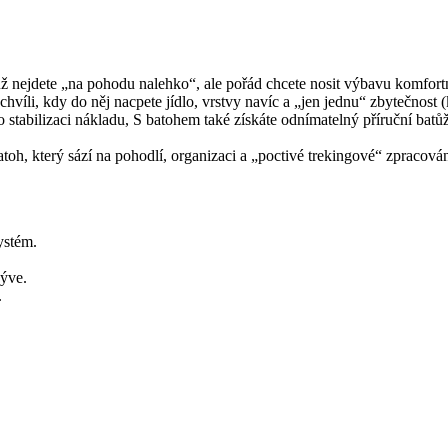
ž nejdete „na pohodu nalehko“, ale pořád chcete nosit výbavu komfortn
e chvíli, kdy do něj nacpete jídlo, vrstvy navíc a „jen jednu“ zbytečnost
stabilizaci nákladu, S batohem také získáte odnímatelný příruční batůž
atoh, který sází na pohodlí, organizaci a „poctivé trekingové“ zpracování
ystém.
kýve.
.