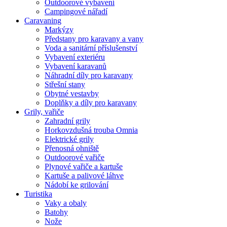
Outdoorové vybavení
Campingové nářadí
Caravaning
Markýzy
Předstany pro karavany a vany
Voda a sanitární příslušenství
Vybavení exteriéru
Vybavení karavanů
Náhradní díly pro karavany
Střešní stany
Obytné vestavby
Doplňky a díly pro karavany
Grily, vařiče
Zahradní grily
Horkovzdušná trouba Omnia
Elektrické grily
Přenosná ohniště
Outdoorové vařiče
Plynové vařiče a kartuše
Kartuše a palivové láhve
Nádobí ke grilování
Turistika
Vaky a obaly
Batohy
Nože