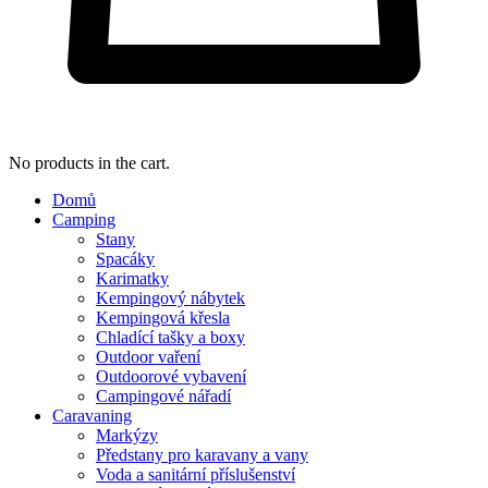
No products in the cart.
Domů
Camping
Stany
Spacáky
Karimatky
Kempingový nábytek
Kempingová křesla
Chladící tašky a boxy
Outdoor vaření
Outdoorové vybavení
Campingové nářadí
Caravaning
Markýzy
Předstany pro karavany a vany
Voda a sanitární příslušenství