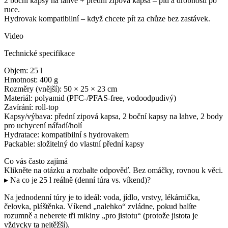
2 boční kapsy na lahve + přední zipová kapsa – pití a drobnosti po
ruce.
Hydrovak kompatibilní – když chcete pít za chůze bez zastávek.
Video
Technické specifikace
Objem: 25 l
Hmotnost: 400 g
Rozměry (vnější): 50 × 25 × 23 cm
Materiál: polyamid (PFC-/PFAS-free, vodoodpudivý)
Zavírání: roll-top
Kapsy/výbava: přední zipová kapsa, 2 boční kapsy na lahve, 2 body
pro uchycení nářadí/holí
Hydratace: kompatibilní s hydrovakem
Packable: složitelný do vlastní přední kapsy
Co vás často zajímá
Klikněte na otázku a rozbalte odpověď. Bez omáčky, rovnou k věci.
▸ Na co je 25 l reálně (denní túra vs. víkend)?
Na jednodenní túry je to ideál: voda, jídlo, vrstvy, lékárnička,
čelovka, pláštěnka. Víkend „nalehko“ zvládne, pokud balíte
rozumně a neberete tři mikiny „pro jistotu“ (protože jistota je
vždycky ta nejtěžší).