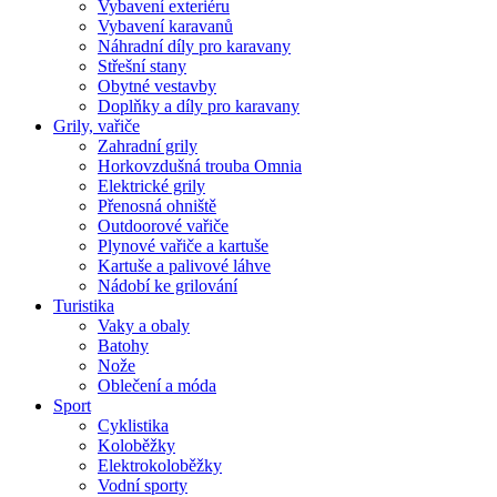
Vybavení exteriéru
Vybavení karavanů
Náhradní díly pro karavany
Střešní stany
Obytné vestavby
Doplňky a díly pro karavany
Grily, vařiče
Zahradní grily
Horkovzdušná trouba Omnia
Elektrické grily
Přenosná ohniště
Outdoorové vařiče
Plynové vařiče a kartuše
Kartuše a palivové láhve
Nádobí ke grilování
Turistika
Vaky a obaly
Batohy
Nože
Oblečení a móda
Sport
Cyklistika
Koloběžky
Elektrokoloběžky
Vodní sporty