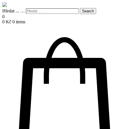
Hledat ... …
Search
0
0
Kč
0 items