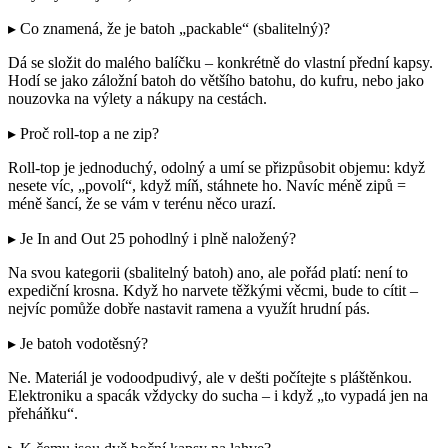
▸ Co znamená, že je batoh „packable“ (sbalitelný)?
Dá se složit do malého balíčku – konkrétně do vlastní přední kapsy.
Hodí se jako záložní batoh do většího batohu, do kufru, nebo jako
nouzovka na výlety a nákupy na cestách.
▸ Proč roll-top a ne zip?
Roll-top je jednoduchý, odolný a umí se přizpůsobit objemu: když
nesete víc, „povolí“, když míň, stáhnete ho. Navíc méně zipů =
méně šancí, že se vám v terénu něco urazí.
▸ Je In and Out 25 pohodlný i plně naložený?
Na svou kategorii (sbalitelný batoh) ano, ale pořád platí: není to
expediční krosna. Když ho narvete těžkými věcmi, bude to cítit –
nejvíc pomůže dobře nastavit ramena a využít hrudní pás.
▸ Je batoh vodotěsný?
Ne. Materiál je vodoodpudivý, ale v dešti počítejte s pláštěnkou.
Elektroniku a spacák vždycky do sucha – i když „to vypadá jen na
přeháňku“.