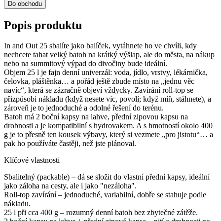
Do obchodu
Popis produktu
In and Out 25 sbalíte jako balíček, vytáhnete ho ve chvíli, kdy
nechcete tahat velký batoh na krátký výšlap, ale do města, na nákup
nebo na summitový výpad do divočiny bude ideální.
Objem 25 l je fajn denní univerzál: voda, jídlo, vrstvy, lékárnička,
čelovka, pláštěnka… a pořád ještě zbude místo na „jednu věc
navíc“, která se zázračně objeví vždycky. Zavírání roll-top se
přizpůsobí nákladu (když nesete víc, povolí; když míň, stáhnete), a
zároveň je to jednoduché a odolné řešení do terénu.
Batoh má 2 boční kapsy na lahve, přední zipovou kapsu na
drobnosti a je kompatibilní s hydrovakem. A s hmotností okolo 400
g je to přesně ten kousek výbavy, který si vezmete „pro jistotu“… a
pak ho používáte častěji, než jste plánoval.
Klíčové vlastnosti
Sbalitelný (packable) – dá se složit do vlastní přední kapsy, ideální
jako záloha na cesty, ale i jako "nezáloha".
Roll-top zavírání – jednoduché, variabilní, dobře se stahuje podle
nákladu.
25 l při cca 400 g – rozumný denní batoh bez zbytečné zátěže.