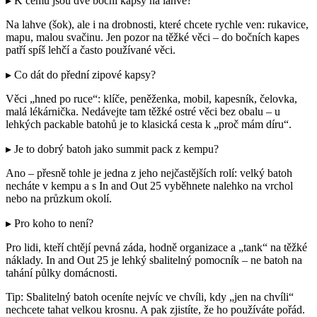
▸ K čemu jsou dvě boční kapsy na lahve?
Na lahve (šok), ale i na drobnosti, které chcete rychle ven: rukavice,
mapu, malou svačinu. Jen pozor na těžké věci – do bočních kapes
patří spíš lehčí a často používané věci.
▸ Co dát do přední zipové kapsy?
Věci „hned po ruce“: klíče, peněženka, mobil, kapesník, čelovka,
malá lékárnička. Nedávejte tam těžké ostré věci bez obalu – u
lehkých packable batohů je to klasická cesta k „proč mám díru“.
▸ Je to dobrý batoh jako summit pack z kempu?
Ano – přesně tohle je jedna z jeho nejčastějších rolí: velký batoh
necháte v kempu a s In and Out 25 vyběhnete nalehko na vrchol
nebo na průzkum okolí.
▸ Pro koho to není?
Pro lidi, kteří chtějí pevná záda, hodně organizace a „tank“ na těžké
náklady. In and Out 25 je lehký sbalitelný pomocník – ne batoh na
tahání půlky domácnosti.
Tip: Sbalitelný batoh oceníte nejvíc ve chvíli, kdy „jen na chvíli“
nechcete tahat velkou krosnu. A pak zjistíte, že ho používáte pořád.