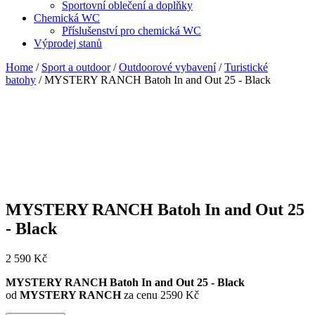
Sportovní oblečení a doplňky
Chemická WC
Příslušenství pro chemická WC
Výprodej stanů
Home
/
Sport a outdoor
/
Outdoorové vybavení
/
Turistické
batohy
/ MYSTERY RANCH Batoh In and Out 25 - Black
MYSTERY RANCH Batoh In and Out 25
- Black
2 590
Kč
MYSTERY RANCH Batoh In and Out 25 - Black
od
MYSTERY RANCH
za cenu 2590 Kč