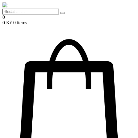
Hledat
Search
...
0
…
0
Kč
0 items