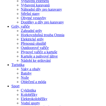
Vybavení exteriéru
Vybavení karavanů
Náhradní díly pro karavany
Střešní stany
Obytné vestavby
Doplňky a díly pro karavany
Grily, vařiče
Zahradní grily
Horkovzdušná trouba Omnia
Elektrické grily
Přenosná ohniště
Outdoorové vařiče
Plynové vařiče a kartuše
Kartuše a palivové láhve
Nádobí ke grilování
Turistika
Vaky a obaly
Batohy
Nože
Oblečení a móda
Sport
Cyklistika
Koloběžky
Elektrokoloběžky
Vodní sporty