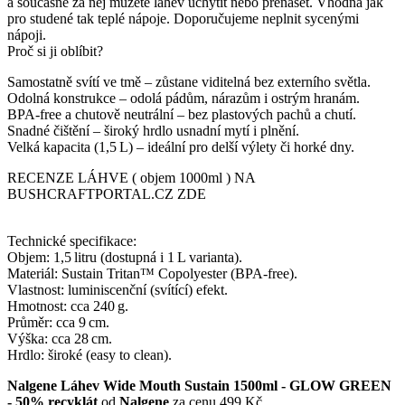
a současně za něj můžete láhev uchytit nebo přenášet. Vhodná jak
pro studené tak teplé nápoje. Doporučujeme neplnit sycenými
nápoji.
Proč si ji oblíbit?
Samostatně svítí ve tmě – zůstane viditelná bez externího světla.
Odolná konstrukce – odolá pádům, nárazům i ostrým hranám.
BPA‑free a chutově neutrální – bez plastových pachů a chutí.
Snadné čištění – široký hrdlo usnadní mytí i plnění.
Velká kapacita (1,5 L) – ideální pro delší výlety či horké dny.
RECENZE LÁHVE ( objem 1000ml ) NA
BUSHCRAFTPORTAL.CZ ZDE
Technické specifikace:
Objem: 1,5 litru (dostupná i 1 L varianta).
Materiál: Sustain Tritan™ Copolyester (BPA‑free).
Vlastnost: luminiscenční (svítící) efekt.
Hmotnost: cca 240 g.
Průměr: cca 9 cm.
Výška: cca 28 cm.
Hrdlo: široké (easy to clean).
Nalgene Láhev Wide Mouth Sustain 1500ml - GLOW GREEN
- 50% recyklát
od
Nalgene
za cenu 499 Kč