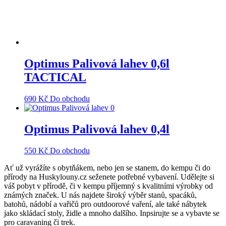
Optimus Palivová lahev 0,6l
TACTICAL
690
Kč
Do obchodu
Optimus Palivová lahev 0,4l
550
Kč
Do obchodu
Ať už vyrážíte s obytňákem, nebo jen se stanem, do kempu či do
přírody na Huskylouny.cz seženete potřebné vybavení. Udělejte si
váš pobyt v přírodě, či v kempu příjemný s kvalitními výrobky od
známých značek. U nás najdete široký výběr stanů, spacáků,
batohů, nádobí a vařičů pro outdoorové vaření, ale také nábytek
jako skládací stoly, židle a mnoho dalšího. Inpsirujte se a vybavte se
pro caravaning či trek.