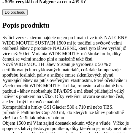
- 50% recyklát
od
Nalgene
za cenu 499 Kč
Do obchodu
Popis produktu
Svítící verze - kterou najdete nejen po hmatu i ve tmě. NALGENE
WIDE MOUTH SUSTAIN 1500 ml je tradiční a světově velmi
oblíbená láhev z produkce NALGENE, která tyto láhve vyrábí již
více než 50 let. Varianta WIDE MOUTH má široké hrdlo, díky
čemuž se velmi snadno plní a následně také čistí.
Nová WIDEMOUTH láhev Sustain je vyrobena z 50 % z
certifikovaných recyklovaných materiálů, což dále kompenzuje
spotřebu fosilních paliv a snižuje emise skleníkových plynů.
Vynikající láhev na pití s ověřenými vlastnostmi, které očekáváte u
všech modelů WIDE MOUTH. Lehká, robustní a absolutně bez
pachuti - láhev neobsahuje BPA/BPS a má těsně přiléhající velký
uzávěr s poutkem na víčko. Díky velkému otvoru se snadno čistí,
ale lze ji mýt i v myčce nádobí.
Kompatibilní s hrnky GSI Glacier 530 a 710 ml nebo TBS,
případně Pathfinder Cup 740 ml, do kterých lze láhev pohodlně
vložit a ušetřit tak místo v batohu.
Objem 1500 ml Vám zajistí dostatek tekutin vždy a všude. Víčko je
spojené s lahví plastovým poutkem, díky kterému jej nikdy neztratíte