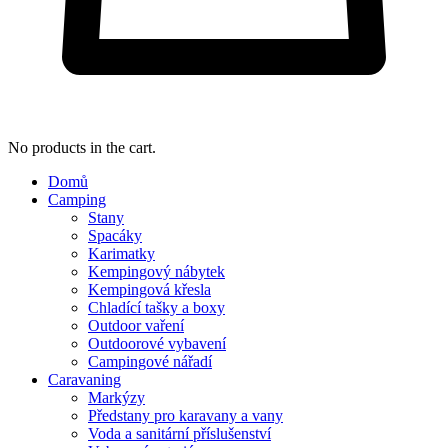
No products in the cart.
Domů
Camping
Stany
Spacáky
Karimatky
Kempingový nábytek
Kempingová křesla
Chladící tašky a boxy
Outdoor vaření
Outdoorové vybavení
Campingové nářadí
Caravaning
Markýzy
Předstany pro karavany a vany
Voda a sanitární příslušenství